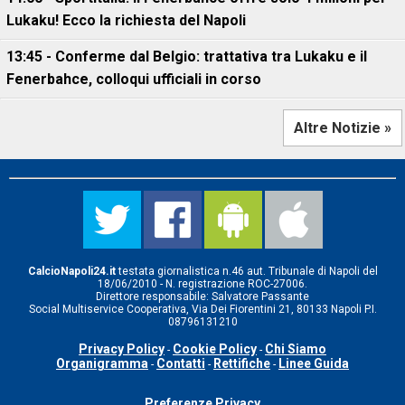
Lukaku! Ecco la richiesta del Napoli
13:45 - Conferme dal Belgio: trattativa tra Lukaku e il
Fenerbahce, colloqui ufficiali in corso
Altre Notizie »
CalcioNapoli24.it
testata giornalistica n.46 aut. Tribunale di Napoli del
18/06/2010 - N. registrazione ROC-27006.
Direttore responsabile: Salvatore Passante
Social Multiservice Cooperativa, Via Dei Fiorentini 21, 80133 Napoli P.I.
08796131210
Privacy Policy
Cookie Policy
Chi Siamo
-
-
Organigramma
Contatti
Rettifiche
Linee Guida
-
-
-
Preferenze Privacy