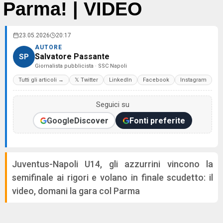
Parma! | VIDEO
23.05.2026
20:17
AUTORE
Salvatore Passante
SP
Giornalista pubblicista · SSC Napoli
Tutti gli articoli →
𝕏 Twitter
LinkedIn
Facebook
Instagram
Seguici su
Google
Discover
Fonti preferite
Juventus-Napoli U14, gli azzurrini vincono la
semifinale ai rigori e volano in finale scudetto: il
video, domani la gara col Parma