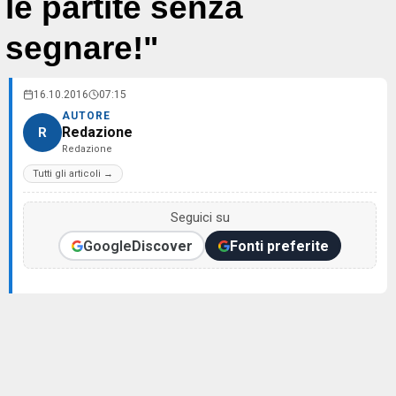
le partite senza
segnare!"
16.10.2016
07:15
AUTORE
Redazione
R
Redazione
Tutti gli articoli →
Seguici su
Google
Discover
Fonti preferite