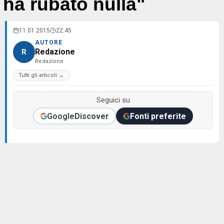
ha rubato nulla"
11.01.2015
22:45
AUTORE
Redazione
R
Redazione
Tutti gli articoli →
Seguici su
Google
Discover
Fonti preferite