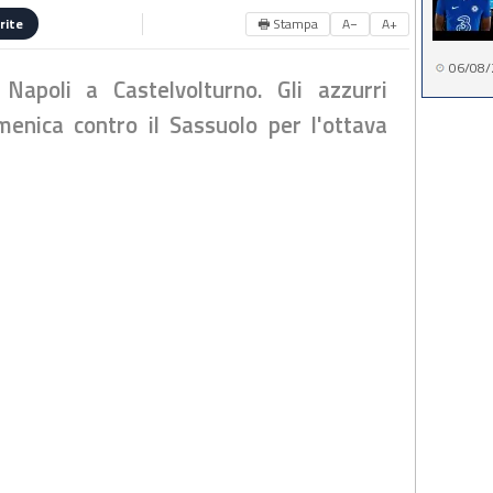
🖶 Stampa
A−
A+
rite
06/08/
Napoli a Castelvolturno. Gli azzurri
enica contro il Sassuolo per l'ottava