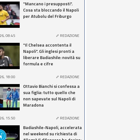
"Mancano i presupposti".
Cosa sta bloccando il Napoli
per Atubolu del Friburgo
26, 08:45
REDAZIONE
"Il Chelsea accontenta il
Napoli". Gli inglesi pronti a
liberare Badiashile: novità su
formula e cifre
26, 18:00
REDAZIONE
Ottavio Bianchi si confessa a
sua figlia: tutto quello che
non sapevate sul Napoli di
Maradona
26, 15:50
REDAZIONE
Badiashile-Napoli, accelerata
nel weekend su richiesta di
Allegri! Il difensore ha deciso: