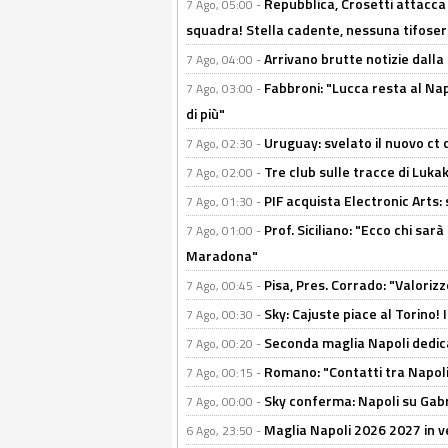
Repubblica, Crosetti attacca 
7 Ago, 05:00 -
squadra! Stella cadente, nessuna tifoseri
Arrivano brutte notizie dalla
7 Ago, 04:00 -
Fabbroni: "Lucca resta al Na
7 Ago, 03:00 -
di più"
Uruguay: svelato il nuovo ct d
7 Ago, 02:30 -
Tre club sulle tracce di Luka
7 Ago, 02:00 -
PIF acquista Electronic Arts: 
7 Ago, 01:30 -
Prof. Siciliano: "Ecco chi sarà
7 Ago, 01:00 -
Maradona"
Pisa, Pres. Corrado: "Valoriz
7 Ago, 00:45 -
Sky: Cajuste piace al Torino!
7 Ago, 00:30 -
Seconda maglia Napoli dedica
7 Ago, 00:20 -
Romano: "Contatti tra Napoli 
7 Ago, 00:15 -
Sky conferma: Napoli su Gabr
7 Ago, 00:00 -
Maglia Napoli 2026 2027 in ve
6 Ago, 23:50 -