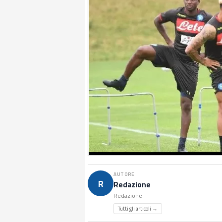
AUTORE
R
Redazione
Redazione
Tutti gli articoli →