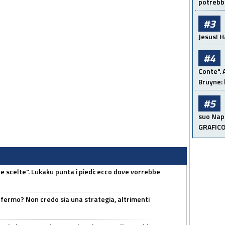
potrebbe
#3
Jesus! H
#4
Conte". 
Bruyne: 
#5
suo Napo
GRAFIC
e scelte". Lukaku punta i piedi: ecco dove vorrebbe
 fermo? Non credo sia una strategia, altrimenti