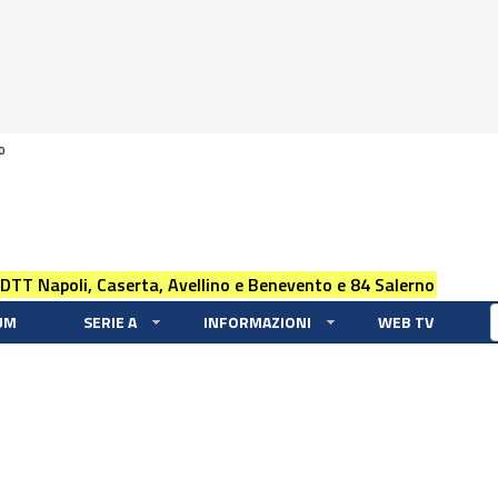
0
 DTT Napoli, Caserta, Avellino e Benevento e 84 Salerno
UM
SERIE A
INFORMAZIONI
WEB TV