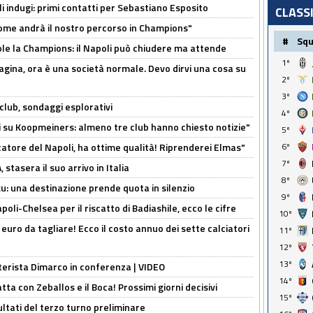
li indugi: primi contatti per Sebastiano Esposito
CLASS
ome andrà il nostro percorso in Champions"
#
Sq
ole la Champions: il Napoli può chiudere ma attende
1º
pagina, ora è una società normale. Devo dirvi una cosa su
2º
3º
club, sondaggi esplorativi
4º
ci su Koopmeiners: almeno tre club hanno chiesto notizie"
5º
catore del Napoli, ha ottime qualità! Riprenderei Elmas"
6º
7º
stasera il suo arrivo in Italia
8º
ku: una destinazione prende quota in silenzio
9º
oli-Chelsea per il riscatto di Badiashile, ecco le cifre
10º
i euro da tagliare! Ecco il costo annuo dei sette calciatori
11º
12º
13º
nterista Dimarco in conferenza | VIDEO
14º
atta con Zeballos e il Boca! Prossimi giorni decisivi
15º
ultati del terzo turno preliminare