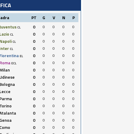
IFICA
uadra
PT
G
V
N
P
Juventus
0
0
0
0
0
CL
Lazio
0
0
0
0
0
CL
Napoli
0
0
0
0
0
CL
Inter
0
0
0
0
0
CL
Fiorentina
0
0
0
0
0
EL
Roma
0
0
0
0
0
ECL
Milan
0
0
0
0
0
Udinese
0
0
0
0
0
Bologna
0
0
0
0
0
Lecce
0
0
0
0
0
Parma
0
0
0
0
0
Torino
0
0
0
0
0
Atalanta
0
0
0
0
0
Genoa
0
0
0
0
0
Como
0
0
0
0
0