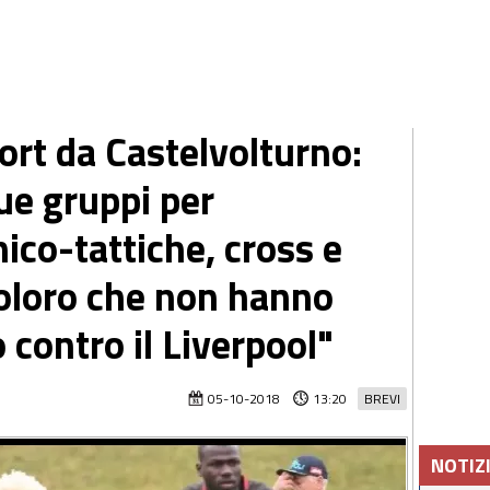
port da Castelvolturno:
ue gruppi per
nico-tattiche, cross e
 coloro che non hanno
o contro il Liverpool"
05-10-2018
13:20
BREVI
NOTIZ