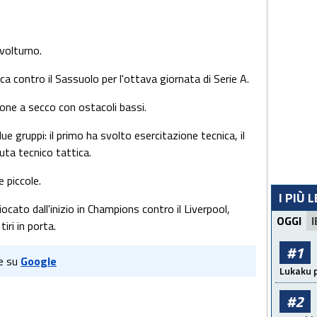
volturno.
ca contro il Sassuolo per l'ottava giornata di Serie A.
ione a secco con ostacoli bassi.
ue gruppi: il primo ha svolto esercitazione tecnica, il
ta tecnico tattica.
 piccole.
I PIÙ 
ocato dall'inizio in Champions contro il Liverpool,
OGGI
I
iri in porta.
#1
e su
Google
Lukaku p
#2