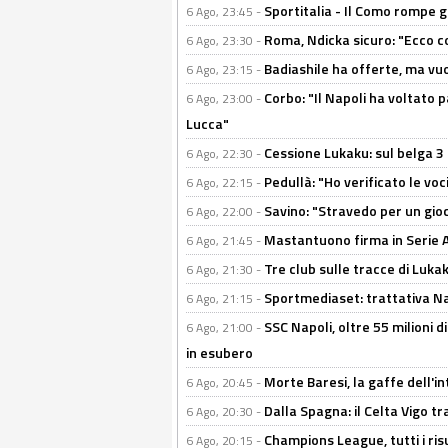
Sportitalia - Il Como rompe g
6 Ago, 23:45 -
Roma, Ndicka sicuro: "Ecco c
6 Ago, 23:30 -
Badiashile ha offerte, ma vu
6 Ago, 23:15 -
Corbo: "Il Napoli ha voltato 
6 Ago, 23:00 -
Lucca"
Cessione Lukaku: sul belga 3 
6 Ago, 22:30 -
Pedullà: "Ho verificato le vo
6 Ago, 22:15 -
Savino: "Stravedo per un gio
6 Ago, 22:00 -
Mastantuono firma in Serie A, 
6 Ago, 21:45 -
Tre club sulle tracce di Luka
6 Ago, 21:30 -
Sportmediaset: trattativa Nap
6 Ago, 21:15 -
SSC Napoli, oltre 55 milioni d
6 Ago, 21:00 -
in esubero
Morte Baresi, la gaffe dell'i
6 Ago, 20:45 -
Dalla Spagna: il Celta Vigo tr
6 Ago, 20:30 -
Champions League, tutti i ris
6 Ago, 20:15 -