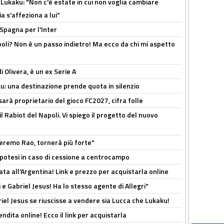
Lukaku: "Non c'è estate in cui non voglia cambiare
a s'affeziona a lui"
 Spagna per l'Inter
poli? Non è un passo indietro! Ma ecco da chi mi aspetto
i Olivera, è un ex Serie A
ku: una destinazione prende quota in silenzio
sarà proprietario del gioco FC2027, cifra folle
 il Rabiot del Napoli. Vi spiego il progetto del nuovo
zeremo Rao, tornerà più forte"
 Ipotesi in caso di cessione a centrocampo
ta all'Argentina! Link e prezzo per acquistarla online
e Gabriel Jesus! Ha lo stesso agente di Allegri"
iel Jesus se riuscisse a vendere sia Lucca che Lukaku!
ndita online! Ecco il link per acquistarla