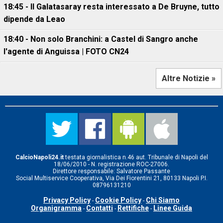
18:45 - Il Galatasaray resta interessato a De Bruyne, tutto
dipende da Leao
18:40 - Non solo Branchini: a Castel di Sangro anche
l'agente di Anguissa | FOTO CN24
Altre Notizie »
CalcioNapoli24.it
testata giornalistica n.46 aut. Tribunale di Napoli del
18/06/2010 - N. registrazione ROC-27006.
Direttore responsabile: Salvatore Passante
Social Multiservice Cooperativa, Via Dei Fiorentini 21, 80133 Napoli P.I.
08796131210
Privacy Policy
Cookie Policy
Chi Siamo
-
-
Organigramma
Contatti
Rettifiche
Linee Guida
-
-
-