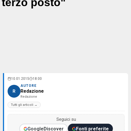
terzo posto"
10.01.2015
18:00
AUTORE
Redazione
R
Redazione
Tutti gli articoli →
Seguici su
Google
Discover
Fonti preferite