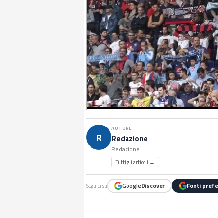
AUTORE
R
Redazione
Redazione
Tutti gli articoli →
Google
Discover
Fonti prefe
Seguici su