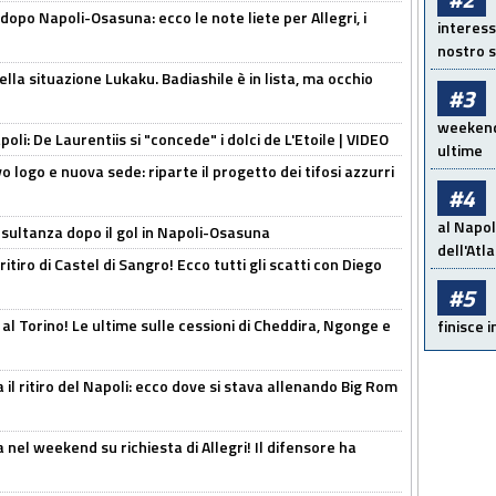
dopo Napoli-Osasuna: ecco le note liete per Allegri, i
interess
nostro s
lla situazione Lukaku. Badiashile è in lista, ma occhio
#3
weekend!
apoli: De Laurentiis si "concede" i dolci de L'Etoile | VIDEO
ultime
 logo e nuova sede: riparte il progetto dei tifosi azzurri
#4
al Napol
esultanza dopo il gol in Napoli-Osasuna
dell'Atl
ritiro di Castel di Sangro! Ecco tutti gli scatti con Diego
#5
 al Torino! Le ultime sulle cessioni di Cheddira, Ngonge e
finisce i
 il ritiro del Napoli: ecco dove si stava allenando Big Rom
 nel weekend su richiesta di Allegri! Il difensore ha