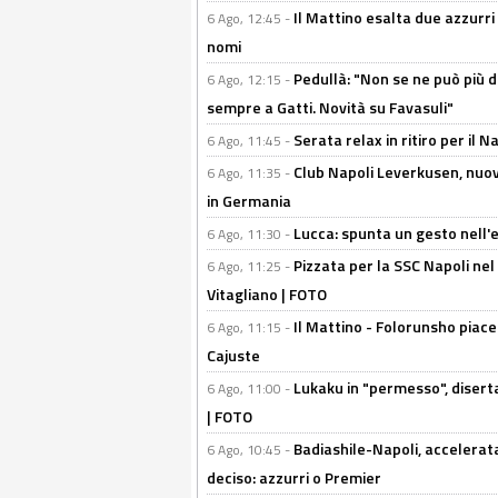
Il Mattino esalta due azzurri 
6 Ago, 12:45 -
nomi
Pedullà: "Non se ne può più de
6 Ago, 12:15 -
sempre a Gatti. Novità su Favasuli"
Serata relax in ritiro per il N
6 Ago, 11:45 -
Club Napoli Leverkusen, nuovo
6 Ago, 11:35 -
in Germania
Lucca: spunta un gesto nell'
6 Ago, 11:30 -
Pizzata per la SSC Napoli nel 
6 Ago, 11:25 -
Vitagliano | FOTO
Il Mattino - Folorunsho piace
6 Ago, 11:15 -
Cajuste
Lukaku in "permesso", diserta
6 Ago, 11:00 -
| FOTO
Badiashile-Napoli, accelerata
6 Ago, 10:45 -
deciso: azzurri o Premier