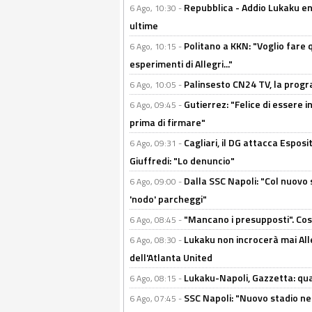
Repubblica - Addio Lukaku en
6 Ago, 10:30 -
ultime
Politano a KKN: "Voglio fare qu
6 Ago, 10:15 -
esperimenti di Allegri..."
Palinsesto CN24 TV, la prog
6 Ago, 10:05 -
Gutierrez: "Felice di essere 
6 Ago, 09:45 -
prima di firmare"
Cagliari, il DG attacca Espos
6 Ago, 09:31 -
Giuffredi: "Lo denuncio"
Dalla SSC Napoli: "Col nuovo
6 Ago, 09:00 -
'nodo' parcheggi"
"Mancano i presupposti". Cos
6 Ago, 08:45 -
Lukaku non incrocerà mai Alleg
6 Ago, 08:30 -
dell'Atlanta United
Lukaku-Napoli, Gazzetta: qu
6 Ago, 08:15 -
SSC Napoli: "Nuovo stadio nel
6 Ago, 07:45 -