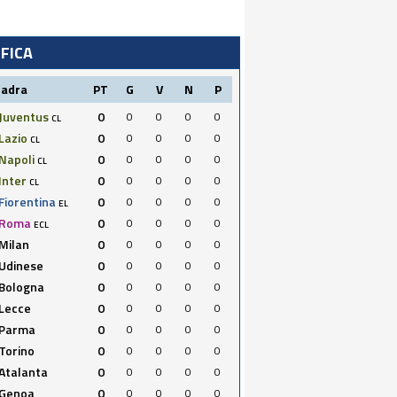
IFICA
uadra
PT
G
V
N
P
Juventus
0
0
0
0
0
CL
Lazio
0
0
0
0
0
CL
Napoli
0
0
0
0
0
CL
Inter
0
0
0
0
0
CL
Fiorentina
0
0
0
0
0
EL
Roma
0
0
0
0
0
ECL
Milan
0
0
0
0
0
Udinese
0
0
0
0
0
Bologna
0
0
0
0
0
Lecce
0
0
0
0
0
Parma
0
0
0
0
0
Torino
0
0
0
0
0
Atalanta
0
0
0
0
0
Genoa
0
0
0
0
0