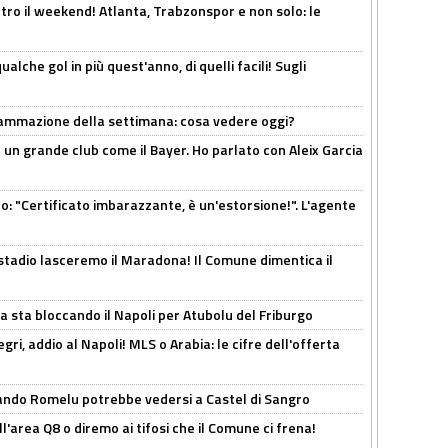
tro il weekend! Atlanta, Trabzonspor e non solo: le
alche gol in più quest'anno, di quelli facili! Sugli
rammazione della settimana: cosa vedere oggi?
in un grande club come il Bayer. Ho parlato con Aleix Garcia
ito: "Certificato imbarazzante, è un'estorsione!". L'agente
 stadio lasceremo il Maradona! Il Comune dimentica il
a sta bloccando il Napoli per Atubolu del Friburgo
ri, addio al Napoli! MLS o Arabia: le cifre dell'offerta
ando Romelu potrebbe vedersi a Castel di Sangro
l'area Q8 o diremo ai tifosi che il Comune ci frena!