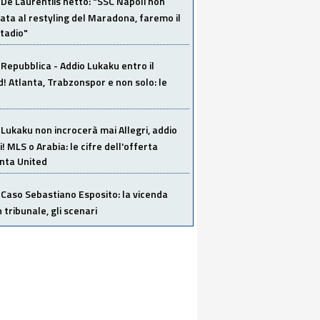
De Laurentiis netto: "SSC Napoli non
ata al restyling del Maradona, faremo il
tadio"
Repubblica - Addio Lukaku entro il
 Atlanta, Trabzonspor e non solo: le
Lukaku non incrocerà mai Allegri, addio
i! MLS o Arabia: le cifre dell'offerta
anta United
Caso Sebastiano Esposito: la vicenda
n tribunale, gli scenari