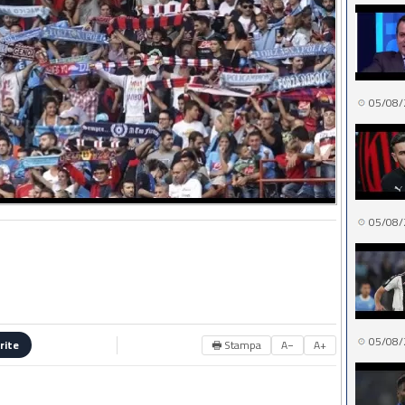
05/08/
05/08/
05/08/
🖶 Stampa
A−
A+
rite