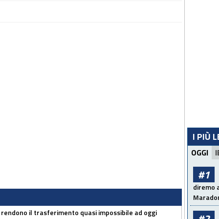
I PIÙ 
OGGI
I
#1
diremo a
Maradon
 rendono il trasferimento quasi impossibile ad oggi
#2