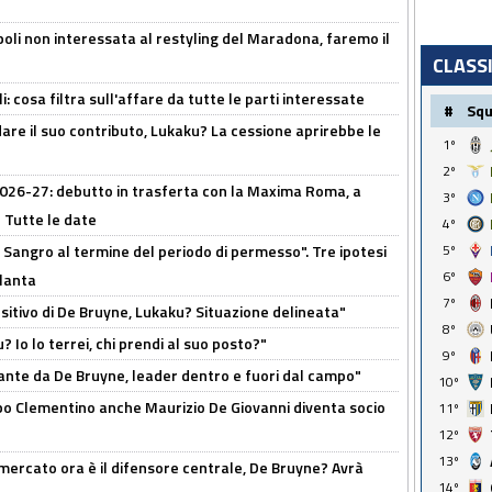
oli non interessata al restyling del Maradona, faremo il
CLASS
 cosa filtra sull'affare da tutte le parti interessate
#
Sq
are il suo contributo, Lukaku? La cessione aprirebbe le
1º
2º
 2026-27: debutto in trasferta con la Maxima Roma, a
3º
 Tutte le date
4º
 Sangro al termine del periodo di permesso". Tre ipotesi
5º
6º
tlanta
7º
tivo di De Bruyne, Lukaku? Situazione delineata"
8º
? Io lo terrei, chi prendi al suo posto?"
9º
ante da De Bruyne, leader dentro e fuori dal campo"
10º
dopo Clementino anche Maurizio De Giovanni diventa socio
11º
12º
13º
l mercato ora è il difensore centrale, De Bruyne? Avrà
14º