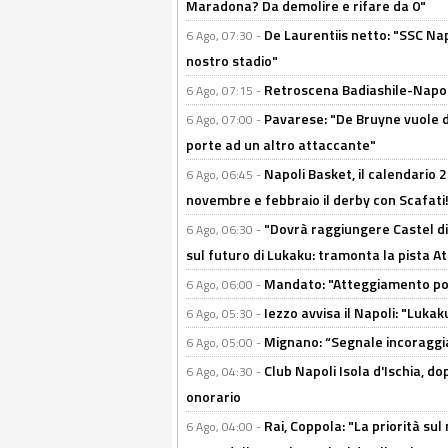
Maradona? Da demolire e rifare da 0"
De Laurentiis netto: "SSC Nap
6 Ago, 07:30 -
nostro stadio"
Retroscena Badiashile-Napoli:
6 Ago, 07:15 -
Pavarese: "De Bruyne vuole d
6 Ago, 07:00 -
porte ad un altro attaccante"
Napoli Basket, il calendario
6 Ago, 06:45 -
novembre e febbraio il derby con Scafati!
"Dovrà raggiungere Castel di
6 Ago, 06:30 -
sul futuro di Lukaku: tramonta la pista A
Mandato: "Atteggiamento posi
6 Ago, 06:00 -
Iezzo avvisa il Napoli: "Lukaku
6 Ago, 05:30 -
Mignano: “Segnale incoraggi
6 Ago, 05:00 -
Club Napoli Isola d'Ischia, 
6 Ago, 04:30 -
onorario
Rai, Coppola: "La priorità su
6 Ago, 04:00 -