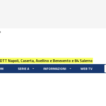
0
 DTT Napoli, Caserta, Avellino e Benevento e 84 Salerno
UM
SERIE A
INFORMAZIONI
WEB TV