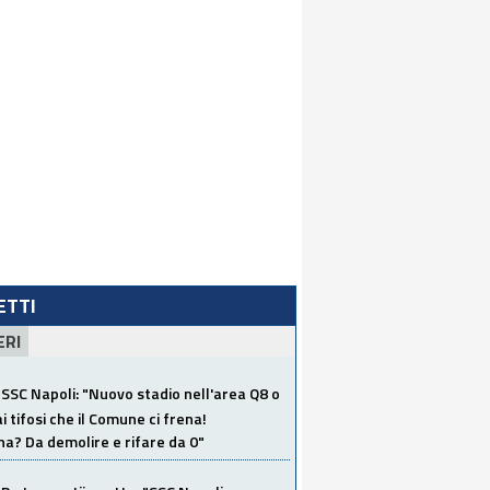
LETTI
ERI
SSC Napoli: "Nuovo stadio nell'area Q8 o
i tifosi che il Comune ci frena!
a? Da demolire e rifare da 0"