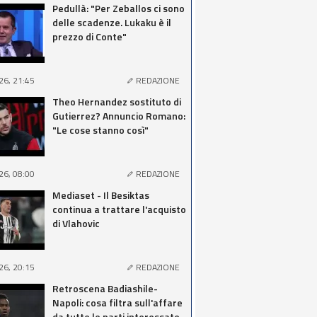
Pedullà: "Per Zeballos ci sono
delle scadenze. Lukaku è il
prezzo di Conte"
26, 21:45
REDAZIONE
Theo Hernandez sostituto di
Gutierrez? Annuncio Romano:
"Le cose stanno così"
26, 08:00
REDAZIONE
Mediaset - Il Besiktas
continua a trattare l'acquisto
di Vlahovic
26, 20:15
REDAZIONE
Retroscena Badiashile-
Napoli: cosa filtra sull'affare
da tutte le parti interessate