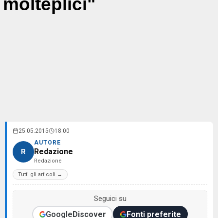
molteplici"
25.05.2015
18:00
AUTORE
Redazione
R
Redazione
Tutti gli articoli →
Seguici su
Google
Discover
Fonti preferite