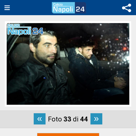
«
»
Foto
33
di
44