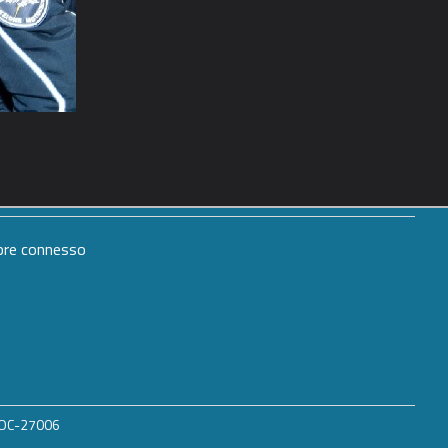
mpre connesso
 ROC-27006