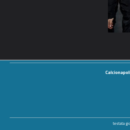
Calcionapol
testata g