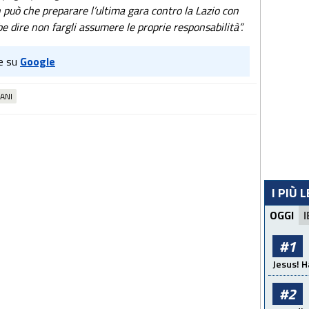
on può che preparare l’ultima gara contro la Lazio con
e dire non fargli assumere le proprie responsabilità”.
e su
Google
IANI
I PIÙ 
OGGI
I
#1
Jesus! H
#2