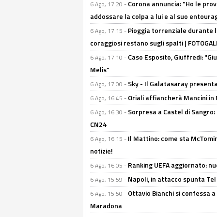
Corona annuncia: "Ho le prove
6 Ago, 17:20 -
addossare la colpa a lui e al suo entoura
Pioggia torrenziale durante l
6 Ago, 17:15 -
coraggiosi restano sugli spalti | FOTOG
Caso Esposito, Giuffredi: "Giu
6 Ago, 17:10 -
Melis"
Sky - Il Galatasaray presenta
6 Ago, 17:00 -
Oriali affiancherà Mancini in 
6 Ago, 16:45 -
Sorpresa a Castel di Sangro:
6 Ago, 16:30 -
CN24
Il Mattino: come sta McTomi
6 Ago, 16:15 -
notizie!
Ranking UEFA aggiornato: nuov
6 Ago, 16:05 -
Napoli, in attacco spunta Tel
6 Ago, 15:59 -
Ottavio Bianchi si confessa a 
6 Ago, 15:50 -
Maradona