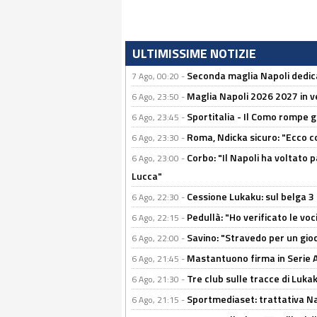
ULTIMISSIME NOTIZIE
Seconda maglia Napoli dedica
7 Ago, 00:20 -
Maglia Napoli 2026 2027 in ve
6 Ago, 23:50 -
Sportitalia - Il Como rompe g
6 Ago, 23:45 -
Roma, Ndicka sicuro: "Ecco c
6 Ago, 23:30 -
Corbo: "Il Napoli ha voltato 
6 Ago, 23:00 -
Lucca"
Cessione Lukaku: sul belga 3 
6 Ago, 22:30 -
Pedullà: "Ho verificato le vo
6 Ago, 22:15 -
Savino: "Stravedo per un gio
6 Ago, 22:00 -
Mastantuono firma in Serie A, 
6 Ago, 21:45 -
Tre club sulle tracce di Luka
6 Ago, 21:30 -
Sportmediaset: trattativa Nap
6 Ago, 21:15 -