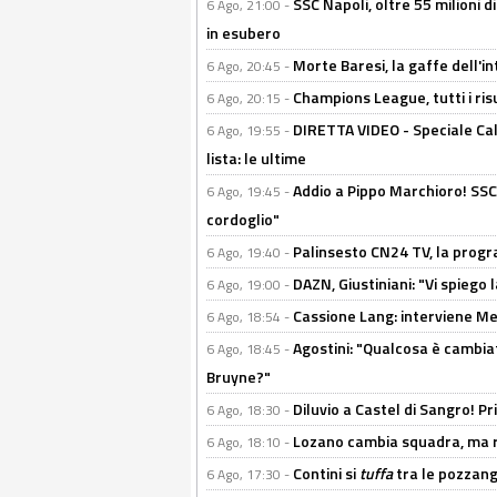
SSC Napoli, oltre 55 milioni d
6 Ago, 21:00 -
in esubero
Morte Baresi, la gaffe dell'i
6 Ago, 20:45 -
Champions League, tutti i ris
6 Ago, 20:15 -
DIRETTA VIDEO - Speciale Cal
6 Ago, 19:55 -
lista: le ultime
Addio a Pippo Marchioro! SSC N
6 Ago, 19:45 -
cordoglio"
Palinsesto CN24 TV, la prog
6 Ago, 19:40 -
DAZN, Giustiniani: "Vi spiego 
6 Ago, 19:00 -
Cassione Lang: interviene Me
6 Ago, 18:54 -
Agostini: "Qualcosa è cambiat
6 Ago, 18:45 -
Bruyne?"
Diluvio a Castel di Sangro! P
6 Ago, 18:30 -
Lozano cambia squadra, ma re
6 Ago, 18:10 -
Contini si
tuffa
tra le pozzang
6 Ago, 17:30 -