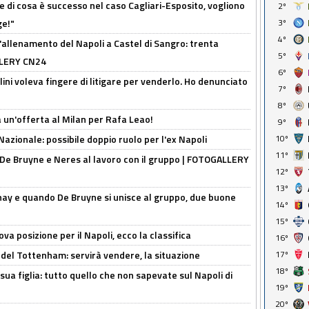
 di cosa è successo nel caso Cagliari-Esposito, vogliono
2º
ge!"
3º
4º
'allenamento del Napoli a Castel di Sangro: trenta
5º
ALLERY CN24
6º
lini voleva fingere di litigare per venderlo. Ho denunciato
7º
8º
 un'offerta al Milan per Rafa Leao!
9º
Nazionale: possibile doppio ruolo per l'ex Napoli
10º
11º
 De Bruyne e Neres al lavoro con il gruppo | FOTOGALLERY
12º
13º
nay e quando De Bruyne si unisce al gruppo, due buone
14º
15º
a posizione per il Napoli, ecco la classifica
16º
 del Tottenham: servirà vendere, la situazione
17º
18º
sua figlia: tutto quello che non sapevate sul Napoli di
19º
20º