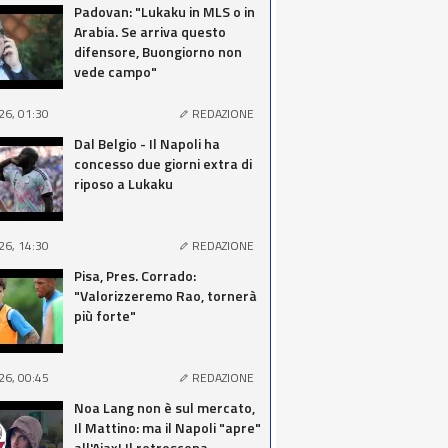
Padovan: "Lukaku in MLS o in
Arabia. Se arriva questo
difensore, Buongiorno non
vede campo"
26, 01:30
REDAZIONE
Dal Belgio - Il Napoli ha
concesso due giorni extra di
riposo a Lukaku
26, 14:30
REDAZIONE
Pisa, Pres. Corrado:
"Valorizzeremo Rao, tornerà
più forte"
26, 00:45
REDAZIONE
Noa Lang non è sul mercato,
Il Mattino: ma il Napoli "apre"
all'Ajax! Il retroscena