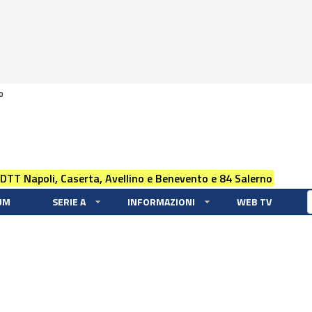
0
 DTT Napoli, Caserta, Avellino e Benevento e 84 Salerno
UM
SERIE A
INFORMAZIONI
WEB TV