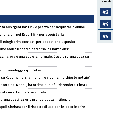
caso di
#3
#4
ta all'Argentina! Link e prezzo per acquistarla online
ndita online! Ecco il link per acquistarla
#5
li indugi: primi contatti per Sebastiano Esposito
ome andrà il nostro percorso in Champions"
pagina, ora è una società normale. Devo dirvi una cosa su
club, sondaggi esplorativi
ci su Koopmeiners: almeno tre club hanno chiesto notizie"
catore del Napoli, ha ottime qualità! Riprenderei Elmas"
stasera il suo arrivo in Italia
ku: una destinazione prende quota in silenzio
oli-Chelsea per il riscatto di Badiashile, ecco le cifre