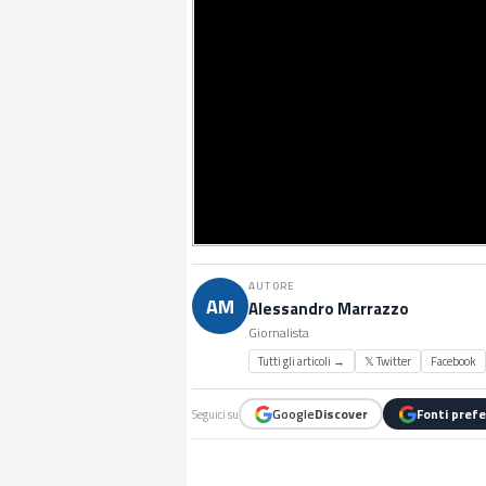
AUTORE
AM
Alessandro Marrazzo
Giornalista
Tutti gli articoli →
𝕏 Twitter
Facebook
Google
Discover
Fonti prefe
Seguici su