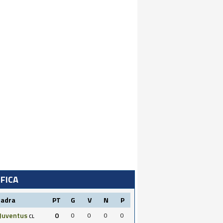
IFICA
uadra
PT
G
V
N
P
Juventus
0
0
0
0
0
CL