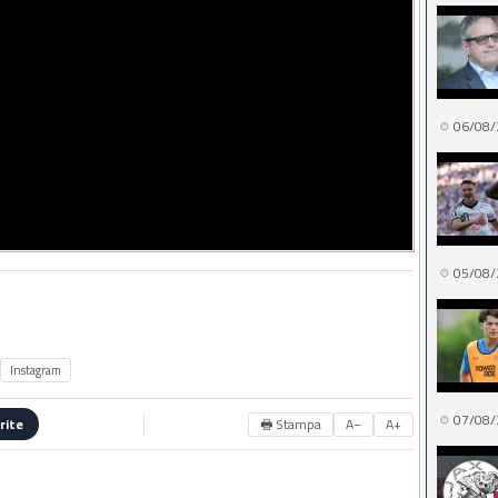
06/08/
05/08/
Instagram
07/08/
🖶 Stampa
A−
A+
rite