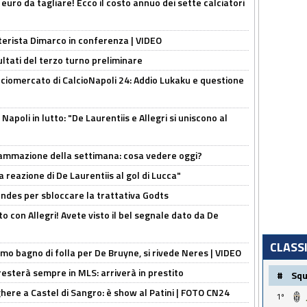
i euro da tagliare! Ecco il costo annuo dei sette calciatori
nterista Dimarco in conferenza | VIDEO
ultati del terzo turno preliminare
ciomercato di CalcioNapoli 24: Addio Lukaku e questione
apoli in lutto: "De Laurentiis e Allegri si uniscono al
rammazione della settimana: cosa vedere oggi?
la reazione di De Laurentiis al gol di Lucca"
ndes per sbloccare la trattativa Godts
o con Allegri! Avete visto il bel segnale dato da De
CLASS
rimo bagno di folla per De Bruyne, si rivede Neres | VIDEO
sterà sempre in MLS: arriverà in prestito
#
Sq
here a Castel di Sangro: è show al Patini | FOTO CN24
1º