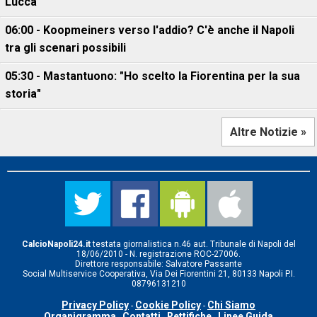
Lucca"
06:00 - Koopmeiners verso l'addio? C'è anche il Napoli
tra gli scenari possibili
05:30 - Mastantuono: "Ho scelto la Fiorentina per la sua
storia"
Altre Notizie »
CalcioNapoli24.it
testata giornalistica n.46 aut. Tribunale di Napoli del
18/06/2010 - N. registrazione ROC-27006.
Direttore responsabile: Salvatore Passante
Social Multiservice Cooperativa, Via Dei Fiorentini 21, 80133 Napoli P.I.
08796131210
Privacy Policy
Cookie Policy
Chi Siamo
-
-
Organigramma
Contatti
Rettifiche
Linee Guida