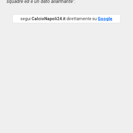
squadre ed è un dato allarmante".
segui
CalcioNapoli24.it
direttamente su
Google