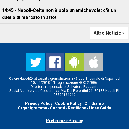
14:45 - Napoli-Celta non è solo un'amichevole: c'è un
duello di mercato in atto!
Altre Notizie »
CalcioNapoli24.it
testata giornalistica n.46 aut. Tribunale di Napoli del
18/06/2010 - N. registrazione ROC-27006.
Direttore responsabile: Salvatore Passante
Social Multiservice Cooperativa, Via Dei Fiorentini 21, 80133 Napoli P.I.
08796131210
Privacy Policy
Cookie Policy
Chi Siamo
-
-
Organigramma
Contatti
Rettifiche
Linee Guida
-
-
-
Preferenze Privacy