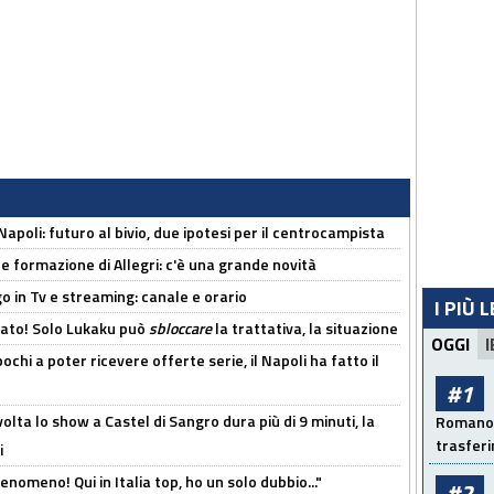
Napoli: futuro al bivio, due ipotesi per il centrocampista
le formazione di Allegri: c'è una grande novità
o in Tv e streaming: canale e orario
I PIÙ 
cato! Solo Lukaku può
sbloccare
la trattativa, la situazione
OGGI
I
ochi a poter ricevere offerte serie, il Napoli ha fatto il
#1
olta lo show a Castel di Sangro dura più di 9 minuti, la
Romano: 
trasfer
i
enomeno! Qui in Italia top, ho un solo dubbio..."
#2