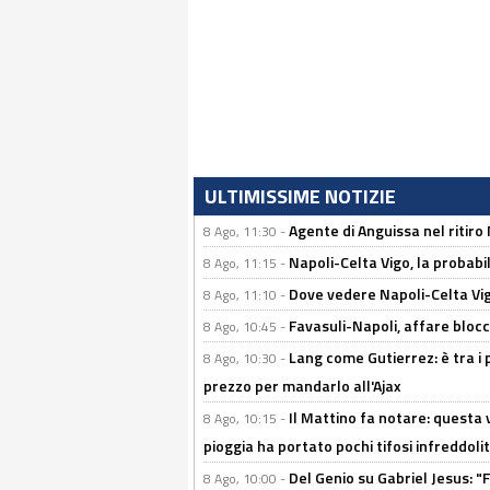
ULTIMISSIME NOTIZIE
Agente di Anguissa nel ritiro 
8 Ago, 11:30 -
Napoli-Celta Vigo, la probabi
8 Ago, 11:15 -
Dove vedere Napoli-Celta Vig
8 Ago, 11:10 -
Favasuli-Napoli, affare bloc
8 Ago, 10:45 -
Lang come Gutierrez: è tra i p
8 Ago, 10:30 -
prezzo per mandarlo all'Ajax
Il Mattino fa notare: questa v
8 Ago, 10:15 -
pioggia ha portato pochi tifosi infreddolit
Del Genio su Gabriel Jesus: "F
8 Ago, 10:00 -