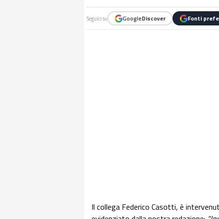
Google
Discover
Fonti prefe
Seguici su
Il collega Federico Casotti, è interven
evidenziato dalla nostra redazione:
"Inv