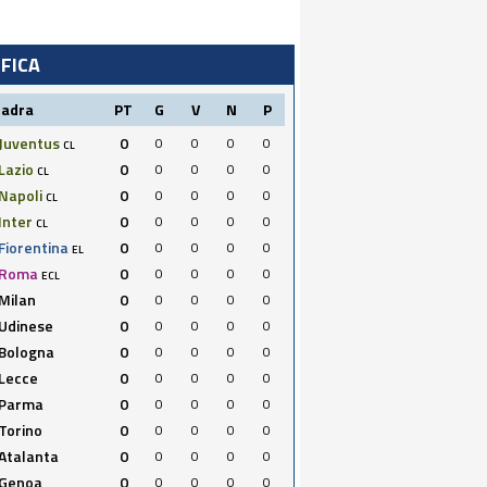
IFICA
uadra
PT
G
V
N
P
Juventus
0
0
0
0
0
CL
Lazio
0
0
0
0
0
CL
Napoli
0
0
0
0
0
CL
Inter
0
0
0
0
0
CL
Fiorentina
0
0
0
0
0
EL
Roma
0
0
0
0
0
ECL
Milan
0
0
0
0
0
Udinese
0
0
0
0
0
Bologna
0
0
0
0
0
Lecce
0
0
0
0
0
Parma
0
0
0
0
0
Torino
0
0
0
0
0
Atalanta
0
0
0
0
0
Genoa
0
0
0
0
0