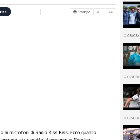
🖶 Stampa
A−
A+
rite
08/08/
07/08/
07/08/
uto ai microfoni di Radio Kiss Kiss. Ecco quanto
ersione a U rispetto al percorso di Benitez.