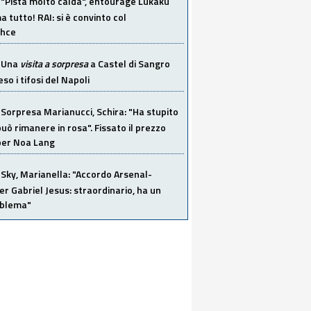
"Pista molto calda", entourage Lukaku
 tutto! RAI: si è convinto col
ahce
Una
visita a sorpresa
a Castel di Sangro
so i tifosi del Napoli
Sorpresa Marianucci, Schira: "Ha stupito
 può rimanere in rosa". Fissato il prezzo
 per Noa Lang
Sky, Marianella: "Accordo Arsenal-
er Gabriel Jesus: straordinario, ha un
oblema"