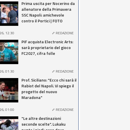
Prima uscita per Nocerino da
allenatore della Primavera
SSC Napoli: amichevole
contro il Portici | FOTO
26, 12:30
REDAZIONE
PIF acquista Electronic Arts:
sarà proprietario del gioco
FC2027, cifra folle
26, 01:30
REDAZIONE
Prof. Siciliano: "Ecco chi sarà il
Rabiot del Napoli. Vi spiego il
progetto del nuovo
Maradona"
26, 01:00
REDAZIONE
"Le altre destinazioni
seconde scelte". Lukaku
punta i piedi: ecco dove