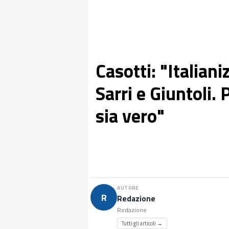
Casotti: "Italian
Sarri e Giuntoli. 
sia vero"
AUTORE
R
Redazione
Redazione
Tutti gli articoli →