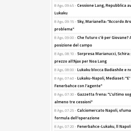
Cessione Lang, Repubblica avv
8 Ago, 09:45 -
Lukaku
Sky, Marianella: "Accordo Ars
8 Ago, 09:15 -
problema"
Che futuro c'è per Giovane? Al
8 Ago, 09:00 -
posizione del campo
Sorpresa Marianucci, Schira: "
8 Ago, 08:10 -
prezzo all'Ajax per Noa Lang
Lukaku blocca Badiashile e no
8 Ago, 08:00 -
Lukaku-Napoli, Mediaset: "E' f
8 Ago, 07:40 -
Fenerbahce con l'agente"
Gazzetta frena: "L'ultimo sog
8 Ago, 07:30 -
almeno tre cessioni"
Calciomercato Napoli, sfuma 
8 Ago, 07:25 -
formula dell'operazione
Fenerbahce-Lukaku, ll Napoli 
8 Ago, 07:20 -