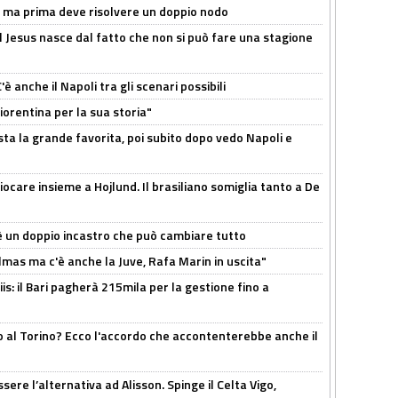
s, ma prima deve risolvere un doppio nodo
l Jesus nasce dal fatto che non si può fare una stagione
 anche il Napoli tra gli scenari possibili
orentina per la sua storia"
sta la grande favorita, poi subito dopo vedo Napoli e
iocare insieme a Hojlund. Il brasiliano somiglia tanto a De
'è un doppio incastro che può cambiare tutto
as ma c'è anche la Juve, Rafa Marin in uscita"
: il Bari pagherà 215mila per la gestione fino a
o al Torino? Ecco l'accordo che accontenterebbe anche il
re l’alternativa ad Alisson. Spinge il Celta Vigo,