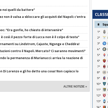
o noi quelli da battere"
CLASS
z non è valsa a sbloccare gli acquisti del Napoli: c'entra
#
Sq
c: "Era gonfio, ho chiesto di intervenire"
1º
così: il pezzo forte di Lucca non è il colpo di testa"
2º
3º
iornamenti su Lindstrom, Cajuste, Ngonge e Cheddira!
4º
Rotazioni contro il Napoli. Mercato? Ci saranno movimenti"
5º
cando la permanenza di Marianucci: arriva la reazione di
6º
7º
n Di Lorenzo e gli ho detto una cosa! Non capisco lo
8º
9º
10º
ALTRE NOTIZIE »
11º
12º
13º
14º