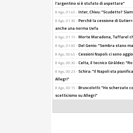
l’argentino si è stufato di aspettare"
Inter, Chivu: "Scudetto? Siam
8 Ago, 01:45 -
Perché la cessione di Gutierre
8 Ago, 01:30 -
anche una norma Uefa
Morte Maradona, Taffarel cho
8 Ago, 01:15 -
Del Genio: "Sembra stano ma è 
8 Ago, 01:00 -
Cessioni Napoli: ci sono agg
8 Ago, 00:45 -
Celta, il tecnico Giráldez: "
8 Ago, 00:30 -
Schira: "Il Napoli sta pianifi
8 Ago, 00:23 -
Allegri"
Bruscolotti: "Ho scherzato co
8 Ago, 00:15 -
scetticismo su Allegri"