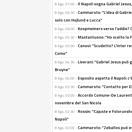
Il Napoli sogna Gabriel Jesu
8 Ago, 07:00 -
Cammaroto: "L’idea di Gabrie
8 Ago, 06:30 -
solo con Hojlund e Lucca"
Koopmeiners verso l'addio? C'è
8 Ago, 06:00 -
Mastantuono: "Ho scelto la Fi
8 Ago, 05:30 -
Canovi: "Scudetto? L'Inter re
8 Ago, 05:00 -
Como"
Liverani: "Gabriel Jesus può g
8 Ago, 04:30 -
Bruyne"
Esposito aspetta il Napoli: c
8 Ago, 04:00 -
Cammaroto: "Contatto per Elm
8 Ago, 03:30 -
Accordo Comune-De Laurentiis
8 Ago, 03:00 -
novembre del San Nicola
Rossin: "Cajuste e Folorunsh
8 Ago, 02:30 -
Napoli"
Cammaroto: "Zeballos può esse
8 Ago, 02:00 -