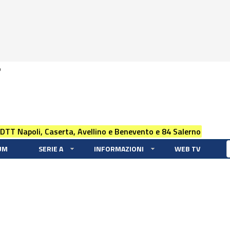
0
 DTT Napoli, Caserta, Avellino e Benevento e 84 Salerno
UM
SERIE A
INFORMAZIONI
WEB TV