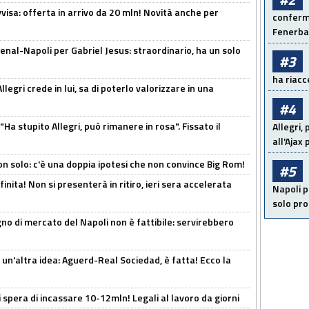
isa: offerta in arrivo da 20 mln! Novità anche per
conferma
Fenerb
enal-Napoli per Gabriel Jesus: straordinario, ha un solo
#3
ha riacce
legri crede in lui, sa di poterlo valorizzare in una
#4
Ha stupito Allegri, può rimanere in rosa". Fissato il
Allegri,
all'Ajax
n solo: c'è una doppia ipotesi che non convince Big Rom!
#5
inita! Non si presenterà in ritiro, ieri sera accelerata
Napoli p
solo pr
no di mercato del Napoli non è fattibile: servirebbero
un'altra idea: Aguerd-Real Sociedad, è fatta! Ecco la
spera di incassare 10-12mln! Legali al lavoro da giorni