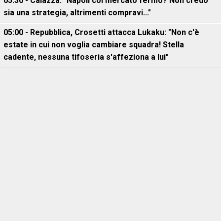
05:30 - Caiazza: "Napoli col mercato fermo? Non credo
sia una strategia, altrimenti compravi..."
05:00 - Repubblica, Crosetti attacca Lukaku: "Non c'è
estate in cui non voglia cambiare squadra! Stella
cadente, nessuna tifoseria s'affeziona a lui"