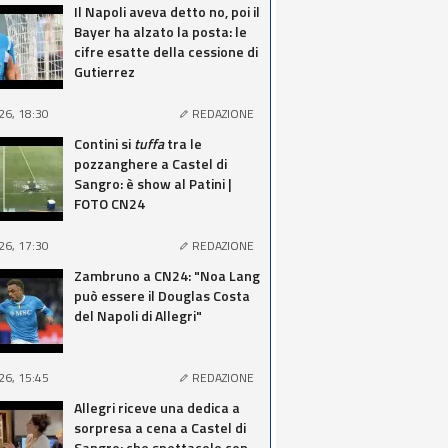
Il Napoli aveva detto no, poi il
Bayer ha alzato la posta: le
cifre esatte della cessione di
Gutierrez
26, 18:30
REDAZIONE
Contini si
tuffa
tra le
pozzanghere a Castel di
Sangro: è show al Patini |
FOTO CN24
26, 17:30
REDAZIONE
Zambruno a CN24: "Noa Lang
può essere il Douglas Costa
del Napoli di Allegri"
26, 15:45
REDAZIONE
Allegri riceve una dedica a
sorpresa a cena a Castel di
Sangro: che spettacolo con