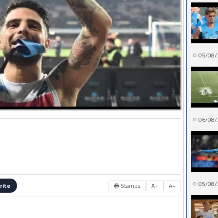
05/08/
06/08/
05/08/
🖶 Stampa
A−
A+
rite