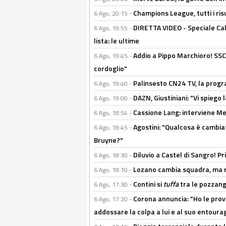
Champions League, tutti i ris
6 Ago, 20:15 -
DIRETTA VIDEO - Speciale Cal
6 Ago, 19:55 -
lista: le ultime
Addio a Pippo Marchioro! SSC N
6 Ago, 19:45 -
cordoglio"
Palinsesto CN24 TV, la prog
6 Ago, 19:40 -
DAZN, Giustiniani: "Vi spiego 
6 Ago, 19:00 -
Cassione Lang: interviene Me
6 Ago, 18:54 -
Agostini: "Qualcosa è cambiat
6 Ago, 18:45 -
Bruyne?"
Diluvio a Castel di Sangro! P
6 Ago, 18:30 -
Lozano cambia squadra, ma re
6 Ago, 18:10 -
Contini si
tuffa
tra le pozzang
6 Ago, 17:30 -
Corona annuncia: "Ho le prove
6 Ago, 17:20 -
addossare la colpa a lui e al suo entoura