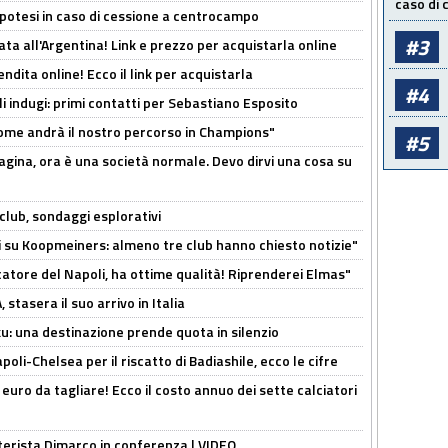
caso di
 Ipotesi in caso di cessione a centrocampo
#3
ta all'Argentina! Link e prezzo per acquistarla online
ndita online! Ecco il link per acquistarla
#4
li indugi: primi contatti per Sebastiano Esposito
ome andrà il nostro percorso in Champions"
#5
pagina, ora è una società normale. Devo dirvi una cosa su
club, sondaggi esplorativi
ci su Koopmeiners: almeno tre club hanno chiesto notizie"
catore del Napoli, ha ottime qualità! Riprenderei Elmas"
stasera il suo arrivo in Italia
ku: una destinazione prende quota in silenzio
oli-Chelsea per il riscatto di Badiashile, ecco le cifre
i euro da tagliare! Ecco il costo annuo dei sette calciatori
nterista Dimarco in conferenza | VIDEO