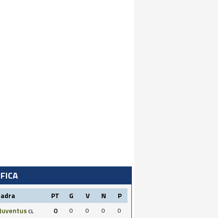
IFICA
uadra
PT
G
V
N
P
Juventus
0
0
0
0
0
CL