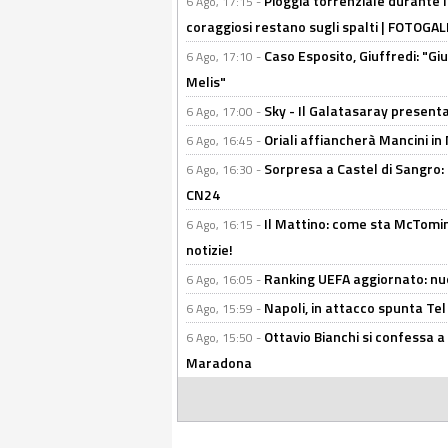
Pioggia torrenziale durante l
6 Ago, 17:15 -
coraggiosi restano sugli spalti | FOTOG
Caso Esposito, Giuffredi: "Giu
6 Ago, 17:10 -
Melis"
Sky - Il Galatasaray presenta
6 Ago, 17:00 -
Oriali affiancherà Mancini in 
6 Ago, 16:45 -
Sorpresa a Castel di Sangro:
6 Ago, 16:30 -
CN24
Il Mattino: come sta McTomi
6 Ago, 16:15 -
notizie!
Ranking UEFA aggiornato: nuov
6 Ago, 16:05 -
Napoli, in attacco spunta Tel
6 Ago, 15:59 -
Ottavio Bianchi si confessa a 
6 Ago, 15:50 -
Maradona