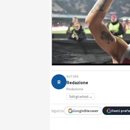
AUTORE
R
Redazione
Redazione
Tutti gli articoli →
Google
Discover
Fonti prefe
Seguici su