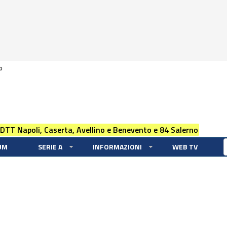
0
 DTT Napoli, Caserta, Avellino e Benevento e 84 Salerno
UM
SERIE A
INFORMAZIONI
WEB TV