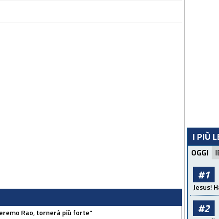
I PIÙ 
OGGI
I
#1
Jesus! H
#2
zeremo Rao, tornerà più forte"