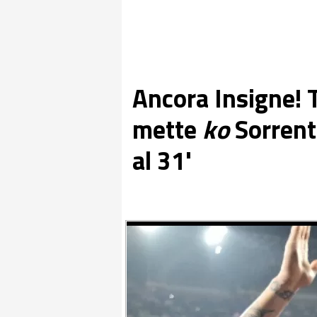
Ancora Insigne! 
mette
ko
Sorrenti
al 31'