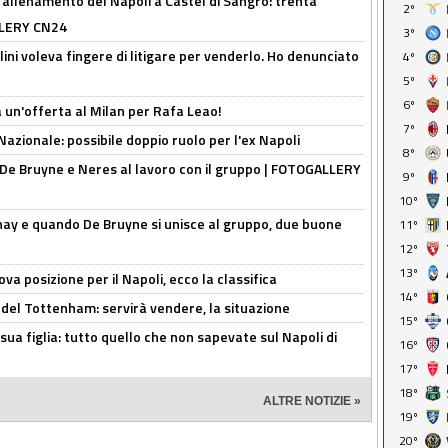
'allenamento del Napoli a Castel di Sangro: trenta
2º
ALLERY CN24
3º
lini voleva fingere di litigare per venderlo. Ho denunciato
4º
5º
6º
 un'offerta al Milan per Rafa Leao!
7º
Nazionale: possibile doppio ruolo per l'ex Napoli
8º
 De Bruyne e Neres al lavoro con il gruppo | FOTOGALLERY
9º
10º
nay e quando De Bruyne si unisce al gruppo, due buone
11º
12º
13º
a posizione per il Napoli, ecco la classifica
14º
 del Tottenham: servirà vendere, la situazione
15º
sua figlia: tutto quello che non sapevate sul Napoli di
16º
17º
18º
ALTRE NOTIZIE »
19º
20º