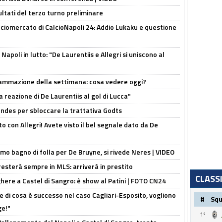
ultati del terzo turno preliminare
ciomercato di CalcioNapoli 24: Addio Lukaku e questione
apoli in lutto: "De Laurentiis e Allegri si uniscono al
rammazione della settimana: cosa vedere oggi?
la reazione di De Laurentiis al gol di Lucca"
ndes per sbloccare la trattativa Godts
o con Allegri! Avete visto il bel segnale dato da De
rimo bagno di folla per De Bruyne, si rivede Neres | VIDEO
sterà sempre in MLS: arriverà in prestito
CLASS
here a Castel di Sangro: è show al Patini | FOTO CN24
 di cosa è successo nel caso Cagliari-Esposito, vogliono
#
Sq
ge!"
1º