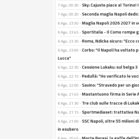
Sky: Cajuste piace al Torino!
7 Ago, 00:30 -
Seconda maglia Napoli dedica
7 Ago, 00:20 -
Maglia Napoli 2026 2027 in ve
6 Ago, 23:50 -
Sportitalia - Il Como rompe g
6 Ago, 23:45 -
Roma, Ndicka sicuro: "Ecco c
6 Ago, 23:30 -
Corbo: "Il Napoli ha voltato 
6 Ago, 23:00 -
Lucca"
Cessione Lukaku: sul belga 3 
6 Ago, 22:30 -
Pedullà: "Ho verificato le vo
6 Ago, 22:15 -
Savino: "Stravedo per un gio
6 Ago, 22:00 -
Mastantuono firma in Serie A, 
6 Ago, 21:45 -
Tre club sulle tracce di Luka
6 Ago, 21:30 -
Sportmediaset: trattativa Nap
6 Ago, 21:15 -
SSC Napoli, oltre 55 milioni d
6 Ago, 21:00 -
in esubero
Morte Baresi, la gaffe dell'i
6 Ago, 20:45 -