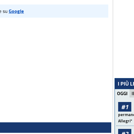
e su
Google
I PIÙ 
OGGI
I
#1
permanen
Allegri"
#2