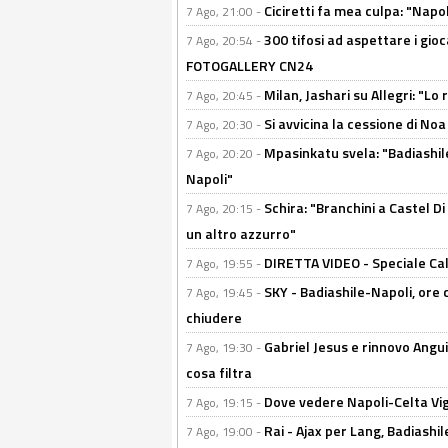
Ciciretti fa mea culpa: "Napo
7 Ago, 21:00 -
300 tifosi ad aspettare i gioc
7 Ago, 20:54 -
FOTOGALLERY CN24
Milan, Jashari su Allegri: "L
7 Ago, 20:45 -
Si avvicina la cessione di Noa
7 Ago, 20:30 -
Mpasinkatu svela: "Badiashil
7 Ago, 20:20 -
Napoli"
Schira: "Branchini a Castel Di
7 Ago, 20:15 -
un altro azzurro"
DIRETTA VIDEO - Speciale Cal
7 Ago, 19:55 -
SKY - Badiashile-Napoli, ore 
7 Ago, 19:45 -
chiudere
Gabriel Jesus e rinnovo Angui
7 Ago, 19:30 -
cosa filtra
Dove vedere Napoli-Celta Vig
7 Ago, 19:15 -
Rai - Ajax per Lang, Badiashil
7 Ago, 19:00 -