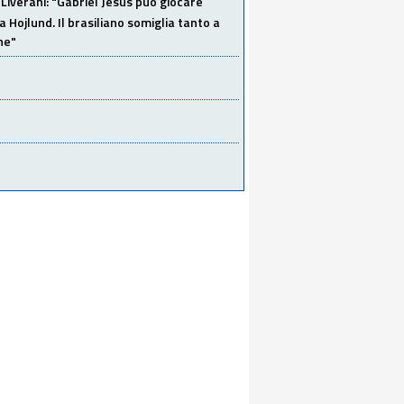
Liverani: "Gabriel Jesus può giocare
a Hojlund. Il brasiliano somiglia tanto a
ne"