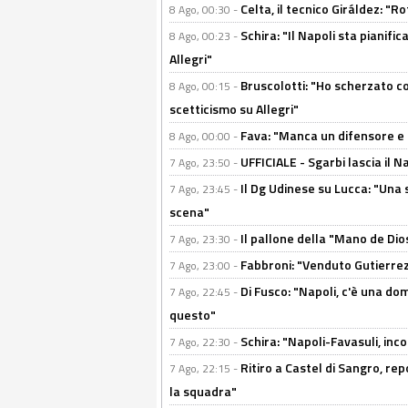
Celta, il tecnico Giráldez: "
8 Ago, 00:30 -
Schira: "Il Napoli sta pianifi
8 Ago, 00:23 -
Allegri"
Bruscolotti: "Ho scherzato co
8 Ago, 00:15 -
scetticismo su Allegri"
Fava: "Manca un difensore e u
8 Ago, 00:00 -
UFFICIALE - Sgarbi lascia il 
7 Ago, 23:50 -
Il Dg Udinese su Lucca: "Una 
7 Ago, 23:45 -
scena"
Il pallone della "Mano de Dio
7 Ago, 23:30 -
Fabbroni: "Venduto Gutierrez
7 Ago, 23:00 -
Di Fusco: "Napoli, c'è una d
7 Ago, 22:45 -
questo"
Schira: "Napoli-Favasuli, in
7 Ago, 22:30 -
Ritiro a Castel di Sangro, re
7 Ago, 22:15 -
la squadra"