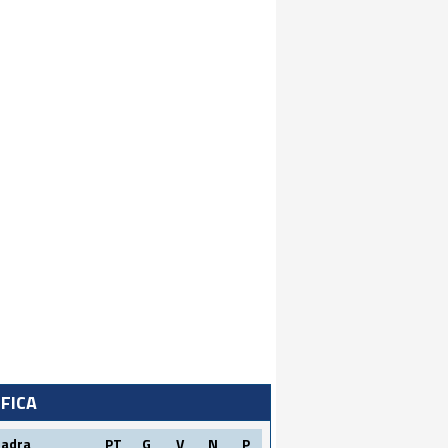
IFICA
uadra
PT
G
V
N
P