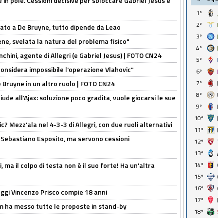
e in pole. Cessioni decisive per sbloccare Gabriel Jesus e
1º
2º
sato a De Bruyne, tutto dipende da Leao
3º
e, svelata la natura del problema fisico"
4º
chini, agente di Allegri (e Gabriel Jesus) | FOTO CN24
5º
considera impossibile l'operazione Vlahovic"
6º
De Bruyne in un altro ruolo | FOTO CN24
7º
8º
de all'Ajax: soluzione poco gradita, vuole giocarsi le sue
9º
10º
? Mezz'ala nel 4-3-3 di Allegri, con due ruoli alternativi
11º
a Sebastiano Esposito, ma servono cessioni
12º
13º
, ma il colpo di testa non è il suo forte! Ha un'altra
14º
15º
16º
ggi Vincenzo Prisco compie 18 anni
17º
 ha messo tutte le proposte in stand-by
18º