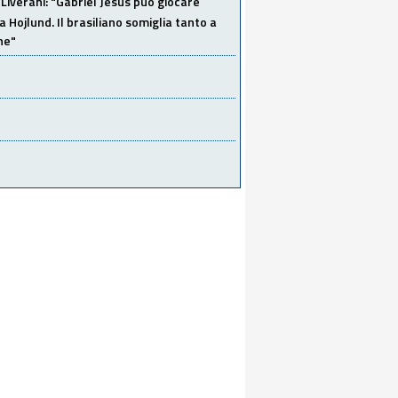
Liverani: "Gabriel Jesus può giocare
a Hojlund. Il brasiliano somiglia tanto a
ne"