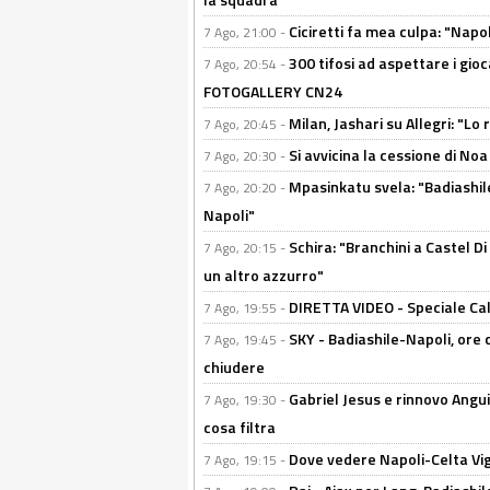
Ciciretti fa mea culpa: "Napo
7 Ago, 21:00 -
300 tifosi ad aspettare i gioc
7 Ago, 20:54 -
FOTOGALLERY CN24
Milan, Jashari su Allegri: "L
7 Ago, 20:45 -
Si avvicina la cessione di Noa
7 Ago, 20:30 -
Mpasinkatu svela: "Badiashil
7 Ago, 20:20 -
Napoli"
Schira: "Branchini a Castel Di
7 Ago, 20:15 -
un altro azzurro"
DIRETTA VIDEO - Speciale Cal
7 Ago, 19:55 -
SKY - Badiashile-Napoli, ore 
7 Ago, 19:45 -
chiudere
Gabriel Jesus e rinnovo Angui
7 Ago, 19:30 -
cosa filtra
Dove vedere Napoli-Celta Vig
7 Ago, 19:15 -