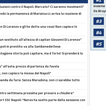
insieme 
Rotazioni contro il Napoli. Mercato? Ci saranno movimenti"
De Bruy
cando la permanenza di Marianucci: arriva la reazione di
#3
n Di Lorenzo e gli ho detto una cosa! Non capisco lo
#4
n sostituto all’altezza di capitan Giovanni Di Lorenzo"
#5
Napoli in prestito: va alla Sambenedettese
stagione storta può capitare, ma è forte! Si prenderà la
s" all'asta: prezzo di partenza da favola
, non capisco la mossa del Napoli"
omanda da farsi. Senza Maradona, non ci sarebbe tutto
contro settimana prossima per provare a chiudere"
port SSC Napoli: "Neres ha svolto parte della sessione con