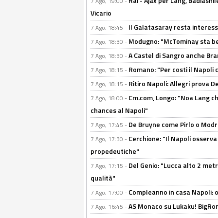
Rai - Ajax per Lang, Badiashil
7 Ago, 19:00 -
Vicario
Il Galatasaray resta interes
7 Ago, 18:45 -
Modugno: "McTominay sta ben
7 Ago, 18:30 -
A Castel di Sangro anche Bran
7 Ago, 18:30 -
Romano: "Per costi il Napoli 
7 Ago, 18:15 -
Ritiro Napoli: Allegri prova 
7 Ago, 18:15 -
Cm.com, Longo: "Noa Lang chiu
7 Ago, 18:00 -
chances al Napoli"
De Bruyne come Pirlo o Modric
7 Ago, 17:45 -
Cerchione: "Il Napoli osserv
7 Ago, 17:30 -
propedeutiche"
Del Genio: "Lucca alto 2 metri
7 Ago, 17:15 -
qualità"
Compleanno in casa Napoli: o
7 Ago, 17:00 -
AS Monaco su Lukaku! BigRom
7 Ago, 16:45 -