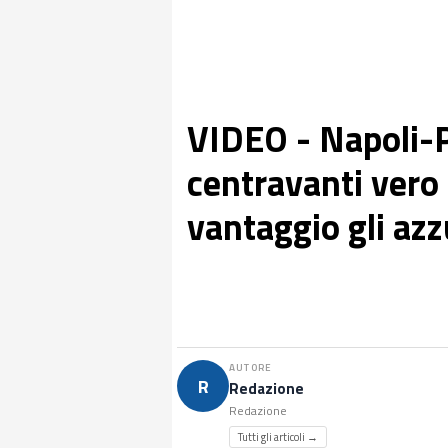
VIDEO - Napoli-P
centravanti vero 
vantaggio gli azz
AUTORE
R
Redazione
Redazione
Tutti gli articoli →