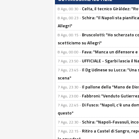
Celta, il tecnico Giráldez: "
8 Ago, 00:30 -
Schira: "Il Napoli sta pianifi
8 Ago, 00:23 -
Allegri"
Bruscolotti: "Ho scherzato co
8 Ago, 00:15 -
scetticismo su Allegri"
Fava: "Manca un difensore e u
8 Ago, 00:00 -
UFFICIALE - Sgarbi lascia il 
7 Ago, 23:50 -
Il Dg Udinese su Lucca: "Una 
7 Ago, 23:45 -
scena"
Il pallone della "Mano de Dio
7 Ago, 23:30 -
Fabbroni: "Venduto Gutierrez
7 Ago, 23:00 -
Di Fusco: "Napoli, c'è una d
7 Ago, 22:45 -
questo"
Schira: "Napoli-Favasuli, in
7 Ago, 22:30 -
Ritiro a Castel di Sangro, re
7 Ago, 22:15 -
la squadra"