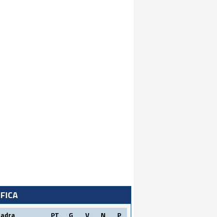
IFICA
uadra
PT
G
V
N
P