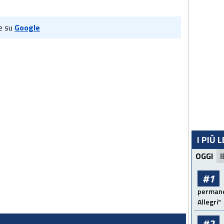
e su
Google
I PIÙ 
OGGI
I
#1
permanen
Allegri"
#2