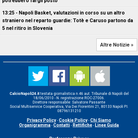
potrebbero fargli posto
13:25 - Napoli Basket, valutazioni in corso su un altro
straniero nel reparto guardie: Totè e Caruso partono da
5 nel ritiro in Slovenia
Altre Notizie »
CalcioNapoli24.it
testata giornalistica n.46 aut. Tribunale di Napoli del
18/06/2010 - N. registrazione ROC-27006.
Direttore responsabile: Salvatore Passante
Social Multiservice Cooperativa, Via Dei Fiorentini 21, 80133 Napoli P.I.
08796131210
Privacy Policy
Cookie Policy
Chi Siamo
-
-
Organigramma
Contatti
Rettifiche
Linee Guida
-
-
-