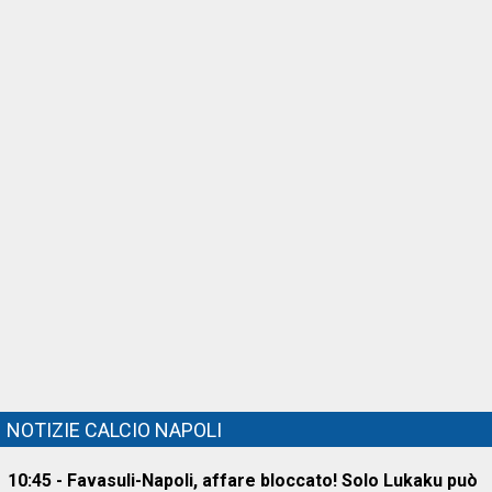
NOTIZIE CALCIO NAPOLI
10:45 - Favasuli-Napoli, affare bloccato! Solo Lukaku può