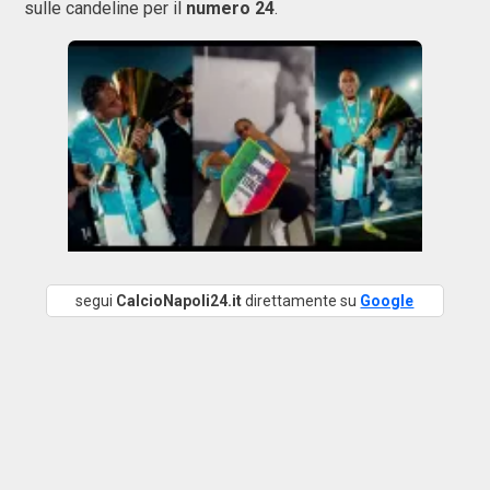
sulle candeline per il
numero 24
.
segui
CalcioNapoli24.it
direttamente su
Google