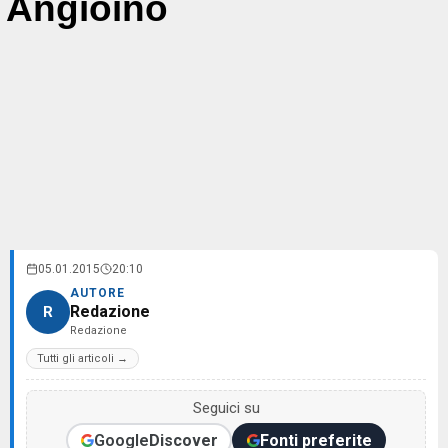
Angioino
05.01.2015
20:10
AUTORE
Redazione
R
Redazione
Tutti gli articoli →
Seguici su
Google
Discover
Fonti preferite