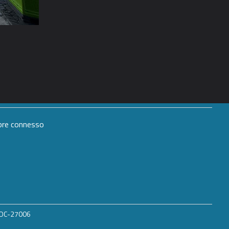
mpre connesso
 ROC-27006