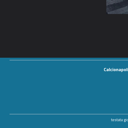
Calcionapol
testata g