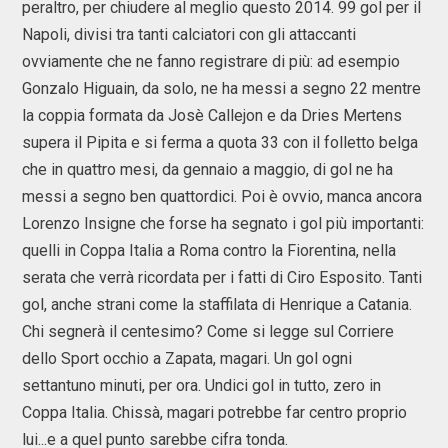
peraltro, per chiudere al meglio questo 2014. 99 gol per il
Napoli, divisi tra tanti calciatori con gli attaccanti
ovviamente che ne fanno registrare di più: ad esempio
Gonzalo Higuain, da solo, ne ha messi a segno 22 mentre
la coppia formata da Josè Callejon e da Dries Mertens
supera il Pipita e si ferma a quota 33 con il folletto belga
che in quattro mesi, da gennaio a maggio, di gol ne ha
messi a segno ben quattordici. Poi è ovvio, manca ancora
Lorenzo Insigne che forse ha segnato i gol più importanti:
quelli in Coppa Italia a Roma contro la Fiorentina, nella
serata che verrà ricordata per i fatti di Ciro Esposito. Tanti
gol, anche strani come la staffilata di Henrique a Catania.
Chi segnerà il centesimo? Come si legge sul Corriere
dello Sport occhio a Zapata, magari. Un gol ogni
settantuno minuti, per ora. Undici gol in tutto, zero in
Coppa Italia. Chissà, magari potrebbe far centro proprio
lui...e a quel punto sarebbe cifra tonda.