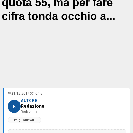
quota 55, ma per fare
cifra tonda occhio a...
21.12.2014
10:15
AUTORE
Redazione
R
Redazione
Tutti gli articoli →