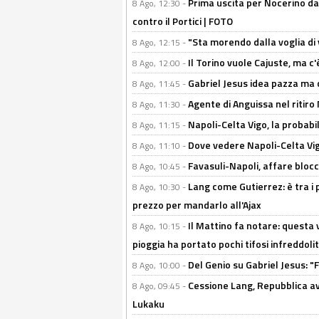
Prima uscita per Nocerino da
8 Ago, 12:30 -
contro il Portici | FOTO
"Sta morendo dalla voglia di 
8 Ago, 12:15 -
Il Torino vuole Cajuste, ma c
8 Ago, 12:00 -
Gabriel Jesus idea pazza ma c
8 Ago, 11:45 -
Agente di Anguissa nel ritiro 
8 Ago, 11:30 -
Napoli-Celta Vigo, la probabi
8 Ago, 11:15 -
Dove vedere Napoli-Celta Vig
8 Ago, 11:10 -
Favasuli-Napoli, affare bloc
8 Ago, 10:45 -
Lang come Gutierrez: è tra i p
8 Ago, 10:30 -
prezzo per mandarlo all'Ajax
Il Mattino fa notare: questa v
8 Ago, 10:15 -
pioggia ha portato pochi tifosi infreddolit
Del Genio su Gabriel Jesus: "F
8 Ago, 10:00 -
Cessione Lang, Repubblica avv
8 Ago, 09:45 -
Lukaku