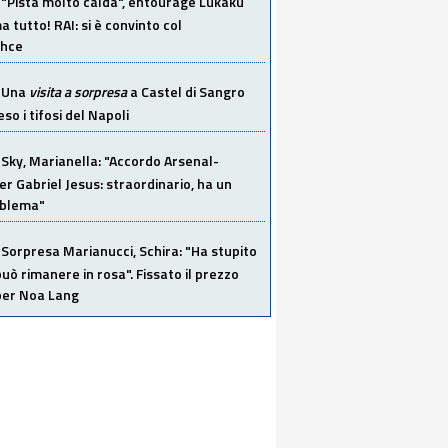
"Pista molto calda", entourage Lukaku
 tutto! RAI: si è convinto col
ahce
Una
visita a sorpresa
a Castel di Sangro
so i tifosi del Napoli
Sky, Marianella: "Accordo Arsenal-
er Gabriel Jesus: straordinario, ha un
oblema"
Sorpresa Marianucci, Schira: "Ha stupito
 può rimanere in rosa". Fissato il prezzo
 per Noa Lang