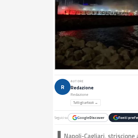
AUTORE
R
Redazione
Redazione
Tutti gli articoli →
Google
Discover
Fonti prefe
Seguici su
Napoli-Cagliari, striscione 