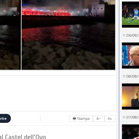
06/08/
08/08/
07/08/
🖶 Stampa
A−
A+
rite
al Castel dell'Ovo