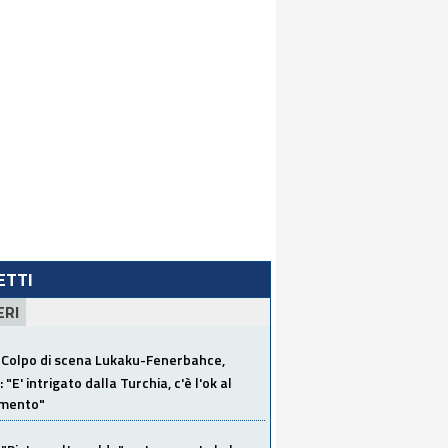
LETTI
ERI
Colpo di scena Lukaku-Fenerbahce,
"E' intrigato dalla Turchia, c'è l'ok al
imento"