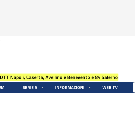
0
 DTT Napoli, Caserta, Avellino e Benevento e 84 Salerno
UM
SERIE A
INFORMAZIONI
WEB TV