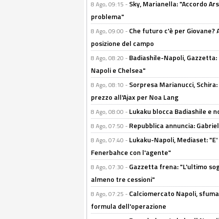
Sky, Marianella: "Accordo Ars
8 Ago, 09:15 -
problema"
Che futuro c'è per Giovane? Al
8 Ago, 09:00 -
posizione del campo
Badiashile-Napoli, Gazzetta: 
8 Ago, 08:20 -
Napoli e Chelsea"
Sorpresa Marianucci, Schira: "
8 Ago, 08:10 -
prezzo all'Ajax per Noa Lang
Lukaku blocca Badiashile e no
8 Ago, 08:00 -
Repubblica annuncia: Gabriel 
8 Ago, 07:50 -
Lukaku-Napoli, Mediaset: "E' f
8 Ago, 07:40 -
Fenerbahce con l'agente"
Gazzetta frena: "L'ultimo sog
8 Ago, 07:30 -
almeno tre cessioni"
Calciomercato Napoli, sfuma 
8 Ago, 07:25 -
formula dell'operazione