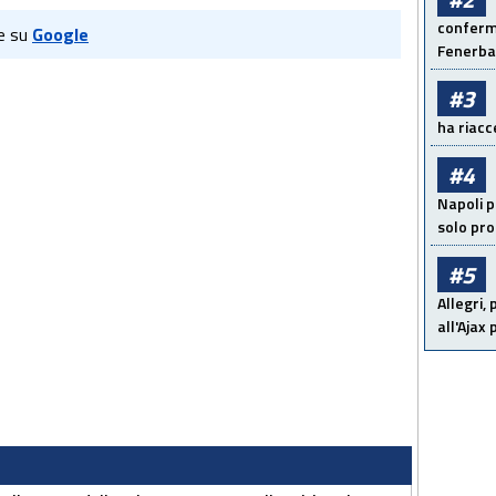
conferma
e su
Google
Fenerb
#3
ha riacce
#4
Napoli p
solo pr
#5
Allegri,
all'Ajax