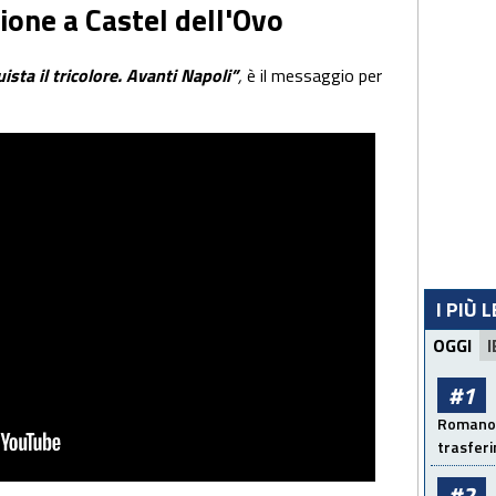
cione a Castel dell'Ovo
sta il tricolore. Avanti Napoli”
,
è il messaggio per
I PIÙ 
OGGI
I
#1
Romano: 
trasfer
#2