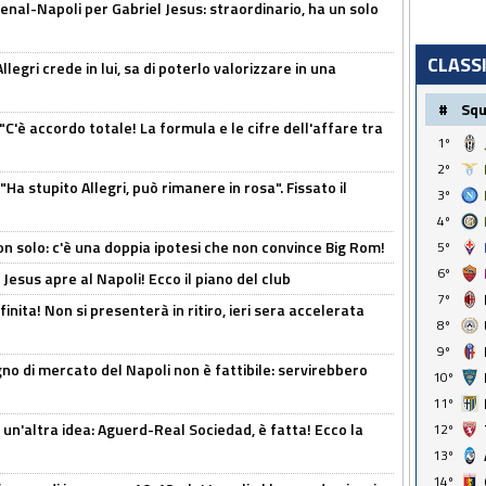
enal-Napoli per Gabriel Jesus: straordinario, ha un solo
CLASS
legri crede in lui, sa di poterlo valorizzare in una
#
Sq
"C'è accordo totale! La formula e le cifre dell'affare tra
1º
2º
Ha stupito Allegri, può rimanere in rosa". Fissato il
3º
4º
n solo: c'è una doppia ipotesi che non convince Big Rom!
5º
6º
Jesus apre al Napoli! Ecco il piano del club
7º
inita! Non si presenterà in ritiro, ieri sera accelerata
8º
9º
no di mercato del Napoli non è fattibile: servirebbero
10º
11º
un'altra idea: Aguerd-Real Sociedad, è fatta! Ecco la
12º
13º
14º