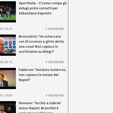
Sportitalia - Il Como rompe gli
indugi: primi contatti per
Sebastiano Esposito
26, 23:45
REDAZIONE
Bruscolotti: "Ho scherzato
con Di Lorenzo e gli ho detto
una cosa! Non capisco lo
scetticismo su Allegri"
26, 00:15
REDAZIONE
Fabbroni: "Venduto Gutierrez,
non capisco la mossa del
Napoli"
26, 23:00
REDAZIONE
Romano: "Occhio a Gabriel
Jesus-Napoli, Branchini è
arrivato nel ritiro per