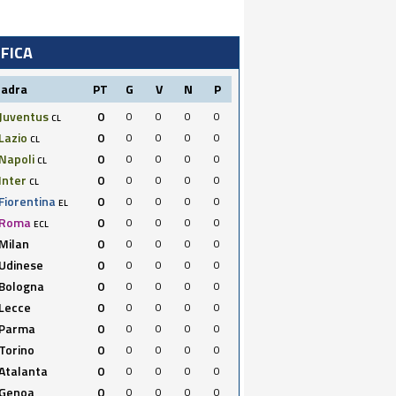
IFICA
uadra
PT
G
V
N
P
Juventus
0
0
0
0
0
CL
Lazio
0
0
0
0
0
CL
Napoli
0
0
0
0
0
CL
Inter
0
0
0
0
0
CL
Fiorentina
0
0
0
0
0
EL
Roma
0
0
0
0
0
ECL
Milan
0
0
0
0
0
Udinese
0
0
0
0
0
Bologna
0
0
0
0
0
Lecce
0
0
0
0
0
Parma
0
0
0
0
0
Torino
0
0
0
0
0
Atalanta
0
0
0
0
0
Genoa
0
0
0
0
0