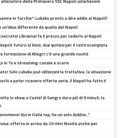
 allenatore della Primavera SSC Napoli: amichevole
venire in Turchia": Lukaku pronto a dire addio al Napoli?
'è un'idea differente da quella del Napoli
oncreta! L'Arsenal fa il prezzo per cederlo al Napoli
Napoli: futuro al bivio, due ipotesi per il centrocampista
le formazione di Allegri: c'è una grande novità
o in Tv e streaming: canale e orario
cato! Solo Lukaku può
sbloccare
la trattativa, la situazione
ochi a poter ricevere offerte serie, il Napoli ha fatto il
olta lo show a Castel di Sangro dura più di 9 minuti, la
i
enomeno! Qui in Italia top, ho un solo dubbio..."
isa: offerta in arrivo da 20 mln! Novità anche per