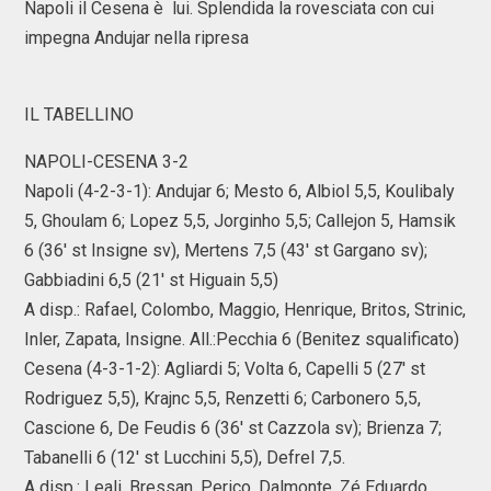
Napoli il Cesena è lui. Splendida la rovesciata con cui
impegna Andujar nella ripresa
IL TABELLINO
NAPOLI-CESENA 3-2
Napoli (4-2-3-1): Andujar 6; Mesto 6, Albiol 5,5, Koulibaly
5, Ghoulam 6; Lopez 5,5, Jorginho 5,5; Callejon 5, Hamsik
6 (36' st Insigne sv), Mertens 7,5 (43' st Gargano sv);
Gabbiadini 6,5 (21' st Higuain 5,5)
A disp.: Rafael, Colombo, Maggio, Henrique, Britos, Strinic,
Inler, Zapata, Insigne. All.:Pecchia 6 (Benitez squalificato)
Cesena (4-3-1-2): Agliardi 5; Volta 6, Capelli 5 (27' st
Rodriguez 5,5), Krajnc 5,5, Renzetti 6; Carbonero 5,5,
Cascione 6, De Feudis 6 (36' st Cazzola sv); Brienza 7;
Tabanelli 6 (12' st Lucchini 5,5), Defrel 7,5.
A disp.: Leali, Bressan, Perico, Dalmonte, Zé Eduardo,