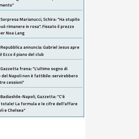
imento"
Sorpresa Marianucci, Schira: "Ha stupito
 può rimanere in rosa". Fissato il prezzo
 per Noa Lang
Repubblica annuncia: Gabriel Jesus apre
! Ecco il piano del club
Gazzetta frena: "L'ultimo sogno di
del Napoli non è fattibile: servirebbero
re cessioni"
Badiashile-Napoli, Gazzetta: "C'è
totale! La formula e le cifre dell'affare
li e Chelsea"