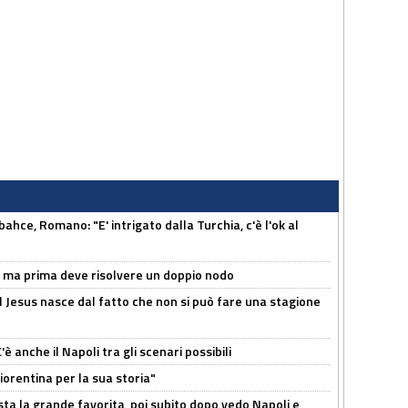
hce, Romano: "E' intrigato dalla Turchia, c'è l'ok al
s, ma prima deve risolvere un doppio nodo
l Jesus nasce dal fatto che non si può fare una stagione
 anche il Napoli tra gli scenari possibili
orentina per la sua storia"
sta la grande favorita, poi subito dopo vedo Napoli e