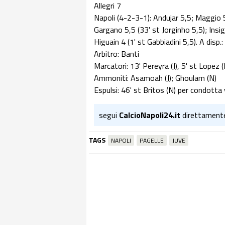
Allegri 7
Napoli (4-2-3-1): Andujar 5,5; Maggio 5
Gargano 5,5 (33' st Jorginho 5,5); Insi
Higuain 4 (1' st Gabbiadini 5,5). A disp.:
Arbitro: Banti
Marcatori: 13' Pereyra (J), 5' st Lopez (N
Ammoniti: Asamoah (J); Ghoulam (N)
Espulsi: 46' st Britos (N) per condotta
segui
CalcioNapoli24.it
direttament
TAGS
NAPOLI
PAGELLE
JUVE