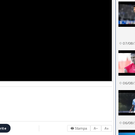
07/08/
06/08/
06/08/
🖶 Stampa
A−
A+
rite