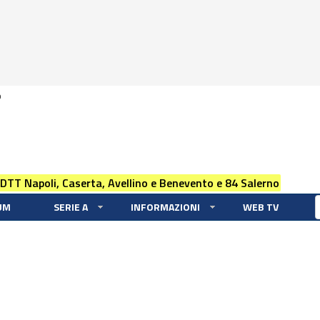
0
 DTT Napoli, Caserta, Avellino e Benevento e 84 Salerno
UM
SERIE A
INFORMAZIONI
WEB TV