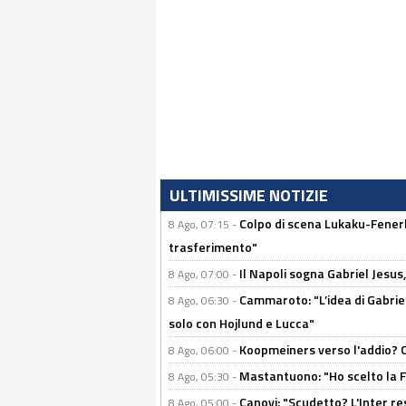
ULTIMISSIME NOTIZIE
Colpo di scena Lukaku-Fenerba
8 Ago, 07:15 -
trasferimento"
Il Napoli sogna Gabriel Jesu
8 Ago, 07:00 -
Cammaroto: "L’idea di Gabrie
8 Ago, 06:30 -
solo con Hojlund e Lucca"
Koopmeiners verso l'addio? C'è
8 Ago, 06:00 -
Mastantuono: "Ho scelto la Fi
8 Ago, 05:30 -
Canovi: "Scudetto? L'Inter re
8 Ago, 05:00 -