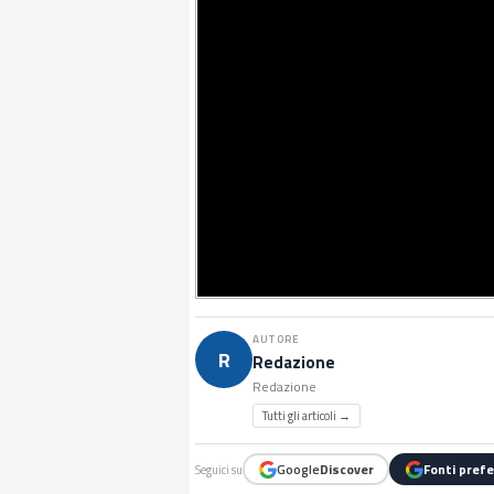
AUTORE
R
Redazione
Redazione
Tutti gli articoli →
Google
Discover
Fonti prefe
Seguici su