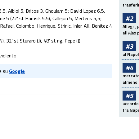
trasfer
,5, Albiol 5, Britos 3, Ghoulam 5; David Lopez 6,5,
#2
gne 5 (22' st Hamsik 5,5), Callejon 5, Mertens 5,5;
 Rafael, Colombo, Henrique, Strinic, Inler. All.: Benitez 4
Allegri,
all'Ajax
), 32' st Sturaro (J), 48' st rig. Pepe (J)
#3
al Napoli
 violento
#4
e su
Google
mercato 
almeno t
#5
accordo 
tra Napo