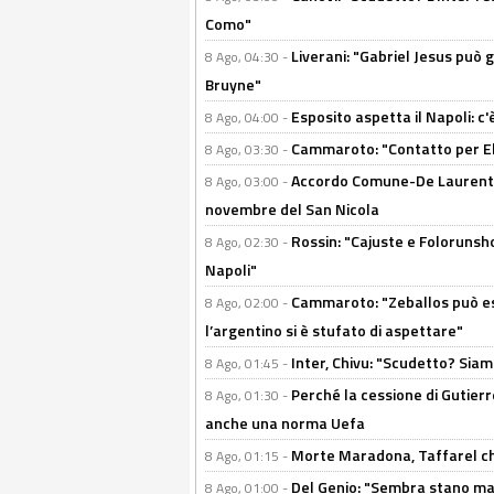
Como"
Liverani: "Gabriel Jesus può g
8 Ago, 04:30 -
Bruyne"
Esposito aspetta il Napoli: c
8 Ago, 04:00 -
Cammaroto: "Contatto per Elm
8 Ago, 03:30 -
Accordo Comune-De Laurentiis
8 Ago, 03:00 -
novembre del San Nicola
Rossin: "Cajuste e Folorunsh
8 Ago, 02:30 -
Napoli"
Cammaroto: "Zeballos può esse
8 Ago, 02:00 -
l’argentino si è stufato di aspettare"
Inter, Chivu: "Scudetto? Siam
8 Ago, 01:45 -
Perché la cessione di Gutierre
8 Ago, 01:30 -
anche una norma Uefa
Morte Maradona, Taffarel cho
8 Ago, 01:15 -
Del Genio: "Sembra stano ma è 
8 Ago, 01:00 -