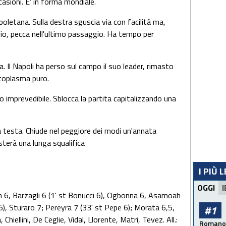
casioni. E' in forma mondiale.
poletana. Sulla destra sguscia via con facilità ma,
gio, pecca nell'ultimo passaggio. Ha tempo per
va. Il Napoli ha perso sul campo il suo leader, rimasto
toplasma puro.
 imprevedibile. Sblocca la partita capitalizzando una
la testa. Chiude nel peggiore dei modi un'annata
terà una lunga squalifica
I PIÙ 
OGGI
I
n 6, Barzagli 6 (1' st Bonucci 6), Ogbonna 6, Asamoah
 6), Sturaro 7; Pereyra 7 (33' st Pepe 6); Morata 6,5,
#1
Chiellini, De Ceglie, Vidal, Llorente, Matri, Tevez. All.:
Romano: 