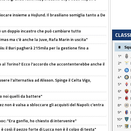
iocare insieme a Hojlund. Il brasiliano somiglia tanto a De
'è un doppio incastro che può cambiare tutto
CLASS
as ma c'è anche la Juve, Rafa Marin in uscita"
#
Sq
: il Bari pagherà 215mila per la gestione fino a
1º
2º
o al Torino? Ecco l'accordo che accontenterebbe anche il
3º
4º
re l’alternativa ad Alisson. Spinge il Celta Vigo,
5º
6º
o noi quelli da battere"
7º
z non è valsa a sbloccare gli acquisti del Napoli: c'entra
8º
9º
10º
c: "Era gonfio, ho chiesto di intervenire"
11º
così: il pezzo forte di Lucca non è il colpo di testa"