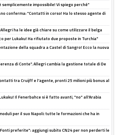
è semplicemente impossibile! Vi spiego perché"
ano conferma: "Contatti in corso! Ha lo stesso agente di
 Allegri ha le idee già chiare su come utilizzare il belga
o per Lukaku! Ha rifiutato due proposte in Turchia"
entazione della squadra a Castel di Sangro! Ecco la nuova
ferenza di Conte". Allegri cambia la gestione totale di De
ontatti tra Cruijff e l'agente, pronti 25 milioni più bonus al
kaku! Il Fenerbahce si è fatto avanti, "no" all'Arabia
moduli per il suo Napoli: tutte le formazioni che ha in
Fonti preferite": aggiungi subito CN24 per non perderti le