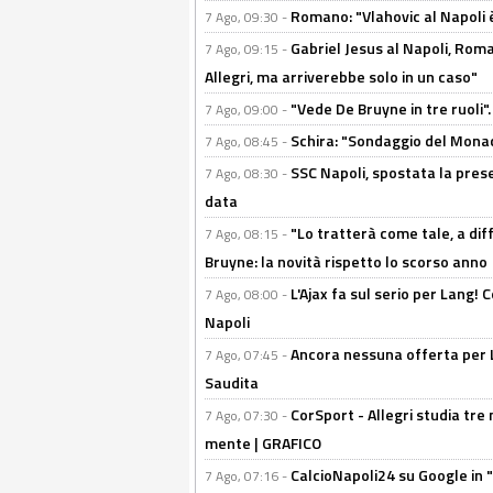
Romano: "Vlahovic al Napoli 
7 Ago, 09:30 -
Gabriel Jesus al Napoli, Rom
7 Ago, 09:15 -
Allegri, ma arriverebbe solo in un caso"
"Vede De Bruyne in tre ruoli".
7 Ago, 09:00 -
Schira: "Sondaggio del Monac
7 Ago, 08:45 -
SSC Napoli, spostata la pres
7 Ago, 08:30 -
data
"Lo tratterà come tale, a dif
7 Ago, 08:15 -
Bruyne: la novità rispetto lo scorso anno
L'Ajax fa sul serio per Lang! C
7 Ago, 08:00 -
Napoli
Ancora nessuna offerta per Lu
7 Ago, 07:45 -
Saudita
CorSport - Allegri studia tre 
7 Ago, 07:30 -
mente | GRAFICO
CalcioNapoli24 su Google in "
7 Ago, 07:16 -