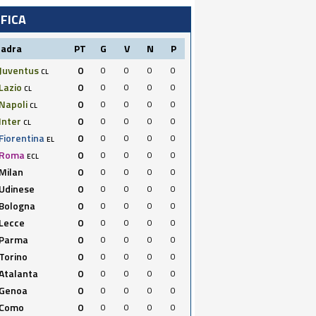
IFICA
uadra
PT
G
V
N
P
Juventus
0
0
0
0
0
CL
Lazio
0
0
0
0
0
CL
Napoli
0
0
0
0
0
CL
Inter
0
0
0
0
0
CL
Fiorentina
0
0
0
0
0
EL
Roma
0
0
0
0
0
ECL
Milan
0
0
0
0
0
Udinese
0
0
0
0
0
Bologna
0
0
0
0
0
Lecce
0
0
0
0
0
Parma
0
0
0
0
0
Torino
0
0
0
0
0
Atalanta
0
0
0
0
0
Genoa
0
0
0
0
0
Como
0
0
0
0
0