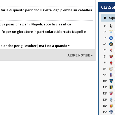
CLASS
taria di questo periodo". Il Celta Vigo piomba su Zeballos:
#
Sq
a posizione per il Napoli, ecco la classifica
1º
tifo per un giocatore in particolare. Mercato Napoli in
2º
3º
4º
rda anche per gli esuberi, ma fino a quando?"
5º
ALTRE NOTIZIE »
6º
7º
8º
9º
10º
11º
12º
13º
14º
15º