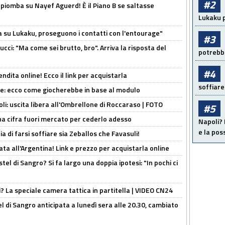
#2
li piomba su Nayef Aguerd! È il Piano B se saltasse
Lukaku p
a su Lukaku, proseguono i contatti con l'entourage"
#3
cci: "Ma come sei brutto, bro". Arriva la risposta del
potrebbe
#4
ndita online! Ecco il link per acquistarla
soffiare
yne: ecco come giocherebbe in base al modulo
oli: uscita libera all'Ombrellone di Roccaraso | FOTO
#5
una cifra fuori mercato per cederlo adesso
Napoli? 
e la pos
ia di farsi soffiare sia Zeballos che Favasuli!
ta all'Argentina! Link e prezzo per acquistarla online
el di Sangro? Si fa largo una doppia ipotesi: "In pochi ci
ri? La speciale camera tattica in partitella | VIDEO CN24
 di Sangro anticipata a lunedì sera alle 20.30, cambiato