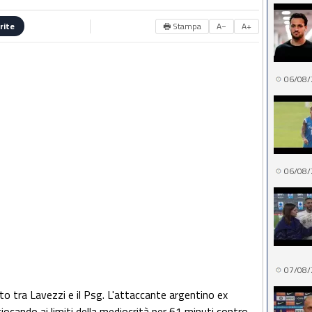
🖶 Stampa
A−
A+
rite
06/08/
06/08/
07/08/
o tra Lavezzi e il Psg. L'attaccante argentino ex
cando ai limiti della mediocrità per 61 minuti contro