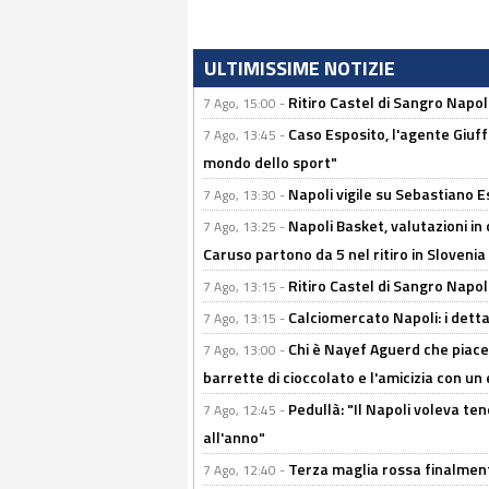
ULTIMISSIME NOTIZIE
Ritiro Castel di Sangro Napo
7 Ago, 15:00 -
Caso Esposito, l'agente Giuff
7 Ago, 13:45 -
mondo dello sport"
Napoli vigile su Sebastiano E
7 Ago, 13:30 -
Napoli Basket, valutazioni in
7 Ago, 13:25 -
Caruso partono da 5 nel ritiro in Slovenia
Ritiro Castel di Sangro Napoli
7 Ago, 13:15 -
Calciomercato Napoli: i detta
7 Ago, 13:15 -
Chi è Nayef Aguerd che piace al
7 Ago, 13:00 -
barrette di cioccolato e l'amicizia con un 
Pedullà: "Il Napoli voleva te
7 Ago, 12:45 -
all'anno"
Terza maglia rossa finalment
7 Ago, 12:40 -