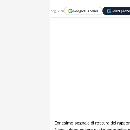
Google
Discover
Fonti prefe
Seguici su
Ennesimo segnale di rottura del rapport
Napoli, dopo essere stato ammonito gio