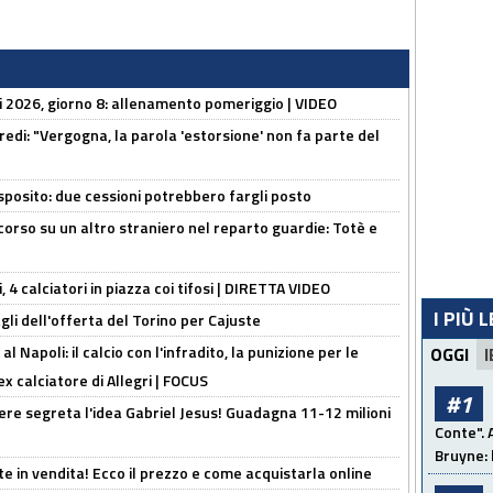
li 2026, giorno 8: allenamento pomeriggio | VIDEO
redi: "Vergogna, la parola 'estorsione' non fa parte del
sposito: due cessioni potrebbero fargli posto
 corso su un altro straniero nel reparto guardie: Totè e
, 4 calciatori in piazza coi tifosi | DIRETTA VIDEO
I PIÙ 
gli dell'offerta del Torino per Cajuste
 Napoli: il calcio con l'infradito, la punizione per le
OGGI
I
ex calciatore di Allegri | FOCUS
#1
nere segreta l'idea Gabriel Jesus! Guadagna 11-12 milioni
Conte". 
Bruyne: 
e in vendita! Ecco il prezzo e come acquistarla online