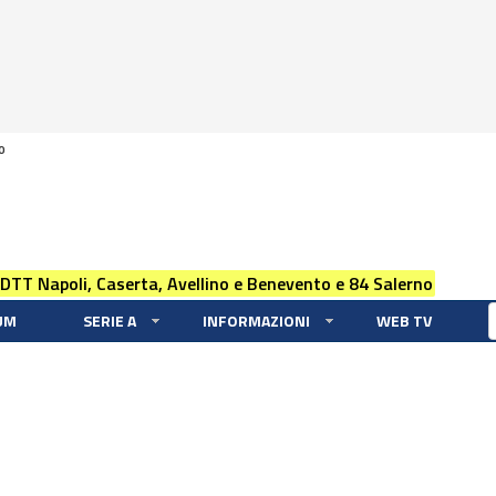
0
 DTT Napoli, Caserta, Avellino e Benevento e 84 Salerno
UM
SERIE A
INFORMAZIONI
WEB TV