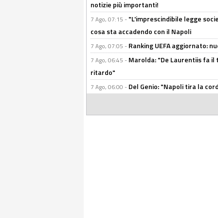
notizie più importanti!
"L'imprescindibile legge socie
7 Ago, 07:15 -
cosa sta accadendo con il Napoli
Ranking UEFA aggiornato: nuov
7 Ago, 07:05 -
Marolda: "De Laurentiis fa il 
7 Ago, 06:45 -
ritardo"
Del Genio: "Napoli tira la co
7 Ago, 06:00 -