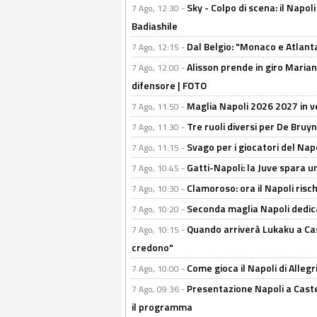
Sky - Colpo di scena: il Napo
7 Ago, 12:30 -
Badiashile
Dal Belgio: "Monaco e Atlant
7 Ago, 12:15 -
Alisson prende in giro Marianu
7 Ago, 12:00 -
difensore | FOTO
Maglia Napoli 2026 2027 in ve
7 Ago, 11:50 -
Tre ruoli diversi per De Bru
7 Ago, 11:30 -
Svago per i giocatori del Nap
7 Ago, 11:15 -
Gatti-Napoli: la Juve spara 
7 Ago, 10:45 -
Clamoroso: ora il Napoli risch
7 Ago, 10:30 -
Seconda maglia Napoli dedica
7 Ago, 10:20 -
Quando arriverà Lukaku a Cast
7 Ago, 10:15 -
credono"
Come gioca il Napoli di Alleg
7 Ago, 10:00 -
Presentazione Napoli a Castel
7 Ago, 09:36 -
il programma