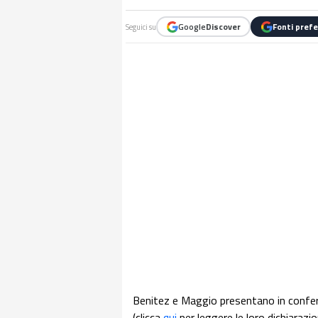
Google
Discover
Fonti prefe
Seguici su
Benitez e Maggio presentano in confer
(clicca
qui
per leggere le loro dichiarazi