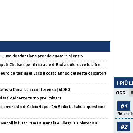
ku: una destinazione prende quota in silenzio
oli-Chelsea per il riscatto di Badiashile, ecco le cifre
i euro da tagliare! Ecco il costo annuo dei sette calciatori
I PIÙ 
nterista Dimarco in conferenza | VIDEO
OGGI
I
ultati del terzo turno preliminare
#1
ciomercato di CalcioNapoli 24: Addio Lukaku e questione
finisce i
apoli in lutto: "De Laurentiis e Allegri si uniscono al
#2