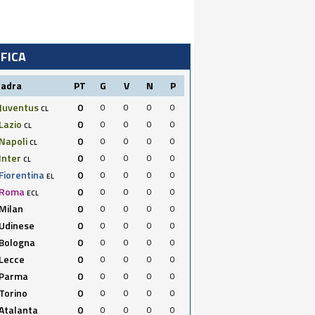
IFICA
uadra
PT
G
V
N
P
Juventus
0
0
0
0
0
CL
Lazio
0
0
0
0
0
CL
Napoli
0
0
0
0
0
CL
Inter
0
0
0
0
0
CL
Fiorentina
0
0
0
0
0
EL
Roma
0
0
0
0
0
ECL
Milan
0
0
0
0
0
Udinese
0
0
0
0
0
Bologna
0
0
0
0
0
Lecce
0
0
0
0
0
Parma
0
0
0
0
0
Torino
0
0
0
0
0
Atalanta
0
0
0
0
0