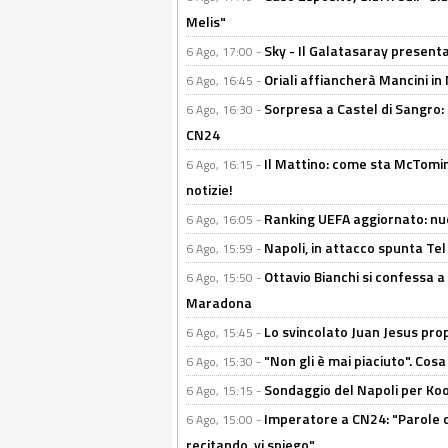
Melis"
Sky - Il Galatasaray presenta
6 Ago, 17:00 -
Oriali affiancherà Mancini in 
6 Ago, 16:45 -
Sorpresa a Castel di Sangro:
6 Ago, 16:30 -
CN24
Il Mattino: come sta McTomi
6 Ago, 16:15 -
notizie!
Ranking UEFA aggiornato: nuov
6 Ago, 16:05 -
Napoli, in attacco spunta Tel
6 Ago, 15:59 -
Ottavio Bianchi si confessa a 
6 Ago, 15:50 -
Maradona
Lo svincolato Juan Jesus prop
6 Ago, 15:45 -
"Non gli è mai piaciuto". Cosa
6 Ago, 15:30 -
Sondaggio del Napoli per Koop
6 Ago, 15:15 -
Imperatore a CN24: "Parole d
6 Ago, 15:00 -
recitando, vi spiego"