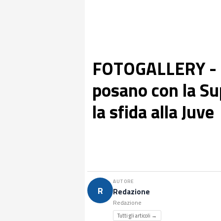
FOTOGALLERY - 
posano con la S
la sfida alla Juve
AUTORE
R
Redazione
Redazione
Tutti gli articoli →