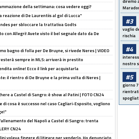
diremo a
rammazione della settimana: cosa vedere oggi?
Maradon
la reazione di De Laurentiis al gol di Lucca"
#3
ndes per sbloccare la trattativa Godts
vaglio d
o con Allegri! Avete visto il bel segnale dato da De
rischia
#4
rimo bagno di folla per De Bruyne, si rivede Neres | VIDEO
interess
sterà sempre in MLS: arriverà in prestito
nostro s
ndita online! Ecco il link per acquistarla
#5
e: il rientro di De Bruyne e la prima volta di Neres |
giorno 7
rientrat
here a Castel di Sangro: è show al Patini | FOTO CN24
spogliato
 di cosa è successo nel caso Cagliari-Esposito, vogliono
ge!"
'allenamento del Napoli a Castel di Sangro: trenta
ALLERY CN24
lini voleva fingere di litigare per venderlo. Ho denunciato