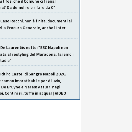
i tifosi che il Comune ci frena!
a? Da demolire e rifare da 0"
Caso Rocchi, non è finita: documenti al
ella Procura Generale, anche l'Inter
De Laurentiis netto: "SSC Napoli non
ata al restyling del Maradona, faremo il
tadio"
Ritiro Castel di Sangro Napoli 2026,
: campo impraticabile per diluvio,
i De Bruyne e Neres! Azzurri negli
i, Contini si...tuffa in acqua! | VIDEO