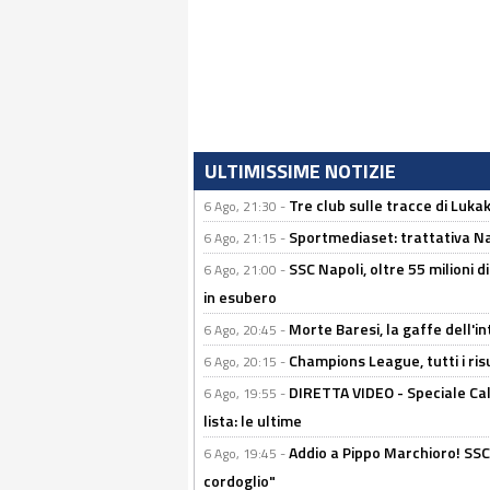
ULTIMISSIME NOTIZIE
Tre club sulle tracce di Luka
6 Ago, 21:30 -
Sportmediaset: trattativa Nap
6 Ago, 21:15 -
SSC Napoli, oltre 55 milioni d
6 Ago, 21:00 -
in esubero
Morte Baresi, la gaffe dell'i
6 Ago, 20:45 -
Champions League, tutti i ris
6 Ago, 20:15 -
DIRETTA VIDEO - Speciale Cal
6 Ago, 19:55 -
lista: le ultime
Addio a Pippo Marchioro! SSC N
6 Ago, 19:45 -
cordoglio"