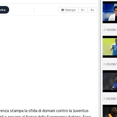
🖶 Stampa
A−
A+
rite
06/08/
05/08/
05/08/
enza stampa la sfida di domani contro la Juventus
oni) e posano al fianco della Supercoppa italiana. Ecco