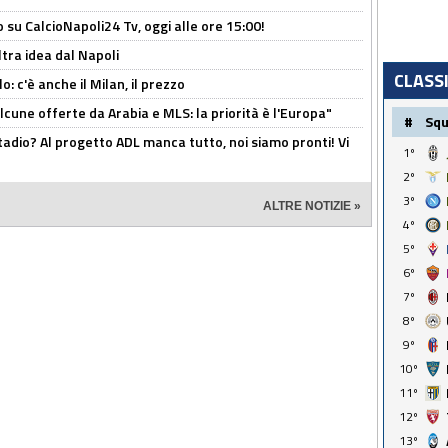
o su CalcioNapoli24 Tv, oggi alle ore 15:00!
ltra idea dal Napoli
CLASS
: c'è anche il Milan, il prezzo
alcune offerte da Arabia e MLS: la priorità è l'Europa"
#
Sq
adio? Al progetto ADL manca tutto, noi siamo pronti! Vi
1º
2º
3º
ALTRE NOTIZIE »
4º
5º
6º
7º
8º
9º
10º
11º
12º
13º