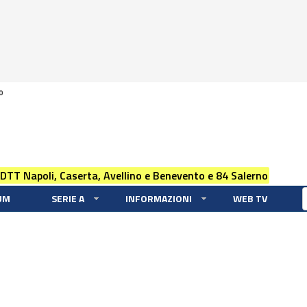
0
 DTT Napoli, Caserta, Avellino e Benevento e 84 Salerno
UM
SERIE A
INFORMAZIONI
WEB TV