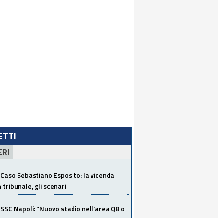
LETTI
ERI
Caso Sebastiano Esposito: la vicenda
n tribunale, gli scenari
SSC Napoli: "Nuovo stadio nell'area Q8 o