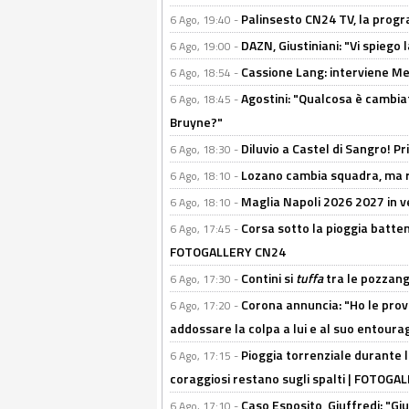
Palinsesto CN24 TV, la prog
6 Ago, 19:40 -
DAZN, Giustiniani: "Vi spiego 
6 Ago, 19:00 -
Cassione Lang: interviene Me
6 Ago, 18:54 -
Agostini: "Qualcosa è cambiat
6 Ago, 18:45 -
Bruyne?"
Diluvio a Castel di Sangro! P
6 Ago, 18:30 -
Lozano cambia squadra, ma re
6 Ago, 18:10 -
Maglia Napoli 2026 2027 in ve
6 Ago, 18:10 -
Corsa sotto la pioggia battent
6 Ago, 17:45 -
FOTOGALLERY CN24
Contini si
tuffa
tra le pozzang
6 Ago, 17:30 -
Corona annuncia: "Ho le prove
6 Ago, 17:20 -
addossare la colpa a lui e al suo entoura
Pioggia torrenziale durante l
6 Ago, 17:15 -
coraggiosi restano sugli spalti | FOTOG
Caso Esposito, Giuffredi: "Giu
6 Ago, 17:10 -