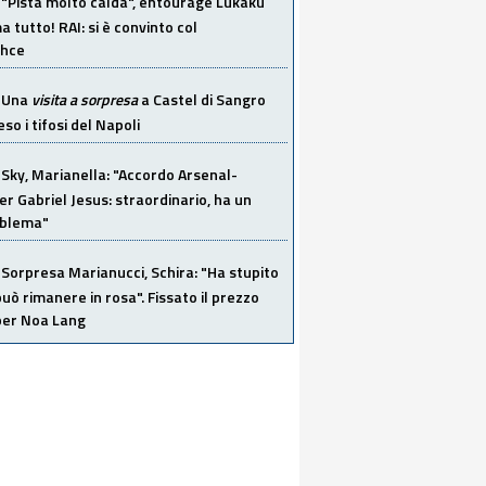
"Pista molto calda", entourage Lukaku
 tutto! RAI: si è convinto col
ahce
Una
visita a sorpresa
a Castel di Sangro
so i tifosi del Napoli
Sky, Marianella: "Accordo Arsenal-
er Gabriel Jesus: straordinario, ha un
oblema"
Sorpresa Marianucci, Schira: "Ha stupito
 può rimanere in rosa". Fissato il prezzo
 per Noa Lang