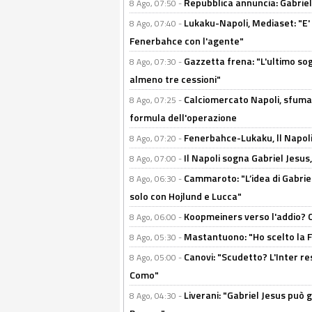
Repubblica annuncia: Gabriel 
8 Ago, 07:50 -
Lukaku-Napoli, Mediaset: "E' f
8 Ago, 07:40 -
Fenerbahce con l'agente"
Gazzetta frena: "L'ultimo sog
8 Ago, 07:30 -
almeno tre cessioni"
Calciomercato Napoli, sfuma 
8 Ago, 07:25 -
formula dell'operazione
Fenerbahce-Lukaku, ll Napoli 
8 Ago, 07:20 -
Il Napoli sogna Gabriel Jesu
8 Ago, 07:00 -
Cammaroto: "L’idea di Gabrie
8 Ago, 06:30 -
solo con Hojlund e Lucca"
Koopmeiners verso l'addio? C'è
8 Ago, 06:00 -
Mastantuono: "Ho scelto la Fi
8 Ago, 05:30 -
Canovi: "Scudetto? L'Inter re
8 Ago, 05:00 -
Como"
Liverani: "Gabriel Jesus può g
8 Ago, 04:30 -