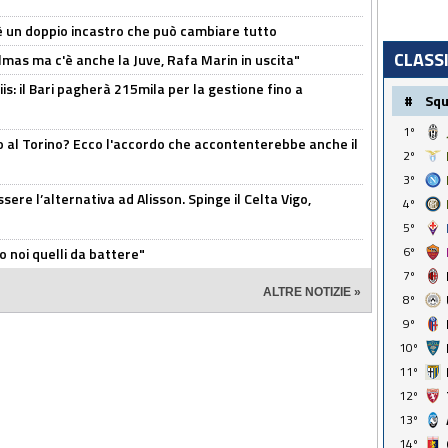
'è un doppio incastro che può cambiare tutto
CLASS
as ma c'è anche la Juve, Rafa Marin in uscita"
: il Bari pagherà 215mila per la gestione fino a
#
Sq
1º
o al Torino? Ecco l'accordo che accontenterebbe anche il
2º
3º
re l’alternativa ad Alisson. Spinge il Celta Vigo,
4º
5º
6º
o noi quelli da battere"
7º
ALTRE NOTIZIE »
8º
9º
10º
11º
12º
13º
14º