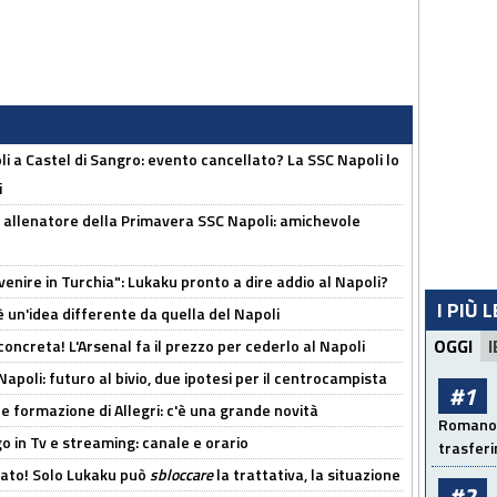
 a Castel di Sangro: evento cancellato? La SSC Napoli lo
i
 allenatore della Primavera SSC Napoli: amichevole
venire in Turchia": Lukaku pronto a dire addio al Napoli?
I PIÙ 
'è un'idea differente da quella del Napoli
OGGI
I
oncreta! L'Arsenal fa il prezzo per cederlo al Napoli
Napoli: futuro al bivio, due ipotesi per il centrocampista
#1
le formazione di Allegri: c'è una grande novità
Romano: 
o in Tv e streaming: canale e orario
trasfer
cato! Solo Lukaku può
sbloccare
la trattativa, la situazione
#2