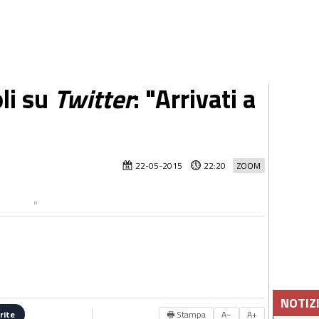
li su
Twitter
: "Arrivati a
22-05-2015
22:20
ZOOM
NOTIZ
🖶 Stampa
A−
A+
rite