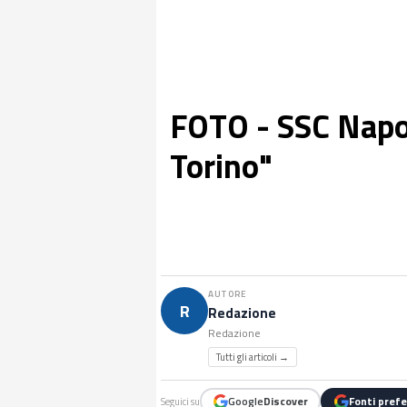
FOTO - SSC Napo
Torino"
AUTORE
R
Redazione
Redazione
Tutti gli articoli →
Google
Discover
Fonti prefe
Seguici su