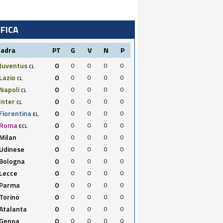
IFICA
uadra
PT
G
V
N
P
Juventus
0
0
0
0
0
CL
Lazio
0
0
0
0
0
CL
Napoli
0
0
0
0
0
CL
Inter
0
0
0
0
0
CL
Fiorentina
0
0
0
0
0
EL
Roma
0
0
0
0
0
ECL
Milan
0
0
0
0
0
Udinese
0
0
0
0
0
Bologna
0
0
0
0
0
Lecce
0
0
0
0
0
Parma
0
0
0
0
0
Torino
0
0
0
0
0
Atalanta
0
0
0
0
0
Genoa
0
0
0
0
0