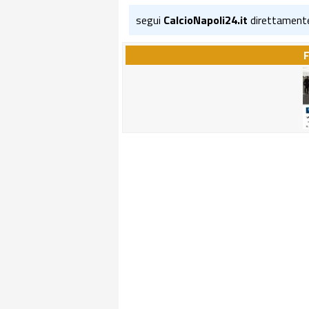
segui
CalcioNapoli24.it
direttament