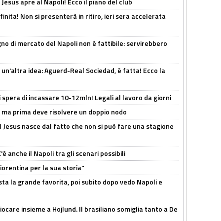
Jesus apre al Napoli! Ecco il piano del club
inita! Non si presenterà in ritiro, ieri sera accelerata
no di mercato del Napoli non è fattibile: servirebbero
un'altra idea: Aguerd-Real Sociedad, è fatta! Ecco la
spera di incassare 10-12mln! Legali al lavoro da giorni
s, ma prima deve risolvere un doppio nodo
l Jesus nasce dal fatto che non si può fare una stagione
 anche il Napoli tra gli scenari possibili
orentina per la sua storia"
sta la grande favorita, poi subito dopo vedo Napoli e
iocare insieme a Hojlund. Il brasiliano somiglia tanto a De