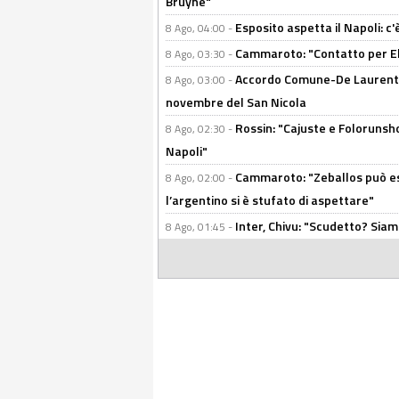
Bruyne"
Esposito aspetta il Napoli: c
8 Ago, 04:00 -
Cammaroto: "Contatto per Elm
8 Ago, 03:30 -
Accordo Comune-De Laurentiis
8 Ago, 03:00 -
novembre del San Nicola
Rossin: "Cajuste e Folorunsh
8 Ago, 02:30 -
Napoli"
Cammaroto: "Zeballos può esse
8 Ago, 02:00 -
l’argentino si è stufato di aspettare"
Inter, Chivu: "Scudetto? Siam
8 Ago, 01:45 -