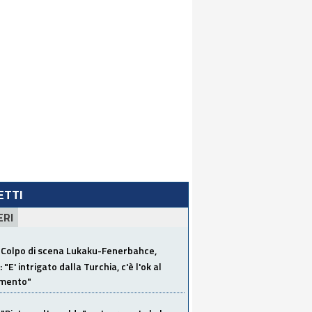
LETTI
ERI
Colpo di scena Lukaku-Fenerbahce,
"E' intrigato dalla Turchia, c'è l'ok al
imento"