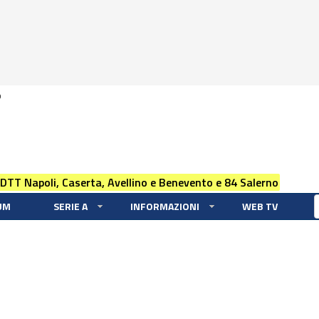
0
 DTT Napoli, Caserta, Avellino e Benevento e 84 Salerno
UM
SERIE A
INFORMAZIONI
WEB TV