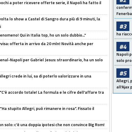
ochi a poter ricevere offerte serie, il Napoli ha fatto il
conferma
Fenerb
olta lo show a Castel di Sangro dura più di 9 minuti, la
#3
i
ha riacce
enomeno! Qui in Italia top, ho un solo dubbio..."
isa: offerta in arrivo da 20 mln! Novità anche per
#4
Napoli p
enal-Napoli per Gabriel Jesus: straordinario, ha un solo
solo pr
#5
legri crede in lui, sa di poterlo valorizzare in una
Allegri,
all'Ajax
"C'è accordo totale! La formula e le cifre dell'affare tra
Ha stupito Allegri, può rimanere in rosa". Fissato il
n solo: c'è una doppia ipotesi che non convince Big Rom!