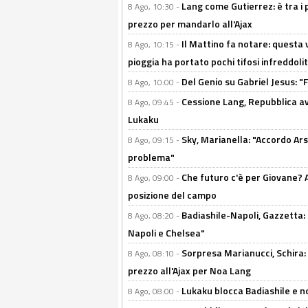
Lang come Gutierrez: è tra i p
8 Ago, 10:30 -
prezzo per mandarlo all'Ajax
Il Mattino fa notare: questa v
8 Ago, 10:15 -
pioggia ha portato pochi tifosi infreddolit
Del Genio su Gabriel Jesus: "F
8 Ago, 10:00 -
Cessione Lang, Repubblica avv
8 Ago, 09:45 -
Lukaku
Sky, Marianella: "Accordo Ars
8 Ago, 09:15 -
problema"
Che futuro c'è per Giovane? Al
8 Ago, 09:00 -
posizione del campo
Badiashile-Napoli, Gazzetta: 
8 Ago, 08:20 -
Napoli e Chelsea"
Sorpresa Marianucci, Schira: "
8 Ago, 08:10 -
prezzo all'Ajax per Noa Lang
Lukaku blocca Badiashile e no
8 Ago, 08:00 -