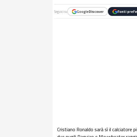
Google
Discover
Fonti prefe
Seguici su
Cristiano Ronaldo sarà sì il calciatore 
due pugili Paquiao e Maywheater raggiun