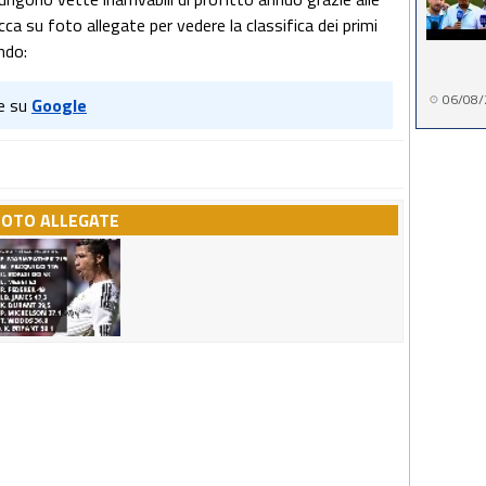
icca su foto allegate per vedere la classifica dei primi
ondo:
06/08/
e su
Google
FOTO ALLEGATE