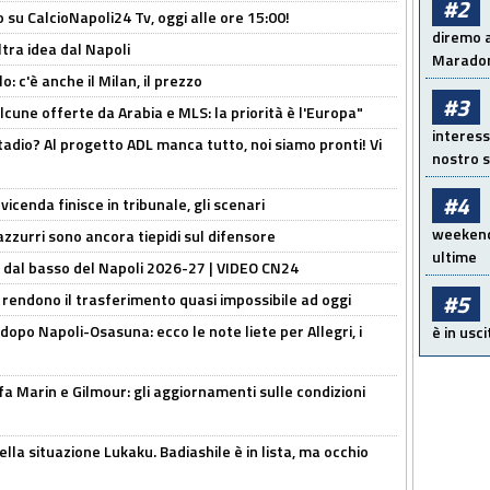
#2
o su CalcioNapoli24 Tv, oggi alle ore 15:00!
diremo a
ltra idea dal Napoli
Maradon
: c'è anche il Milan, il prezzo
#3
alcune offerte da Arabia e MLS: la priorità è l'Europa"
interess
adio? Al progetto ADL manca tutto, noi siamo pronti! Vi
nostro s
#4
icenda finisce in tribunale, gli scenari
weekend!
 azzurri sono ancora tiepidi sul difensore
ultime
a dal basso del Napoli 2026-27 | VIDEO CN24
#5
 rendono il trasferimento quasi impossibile ad oggi
dopo Napoli-Osasuna: ecco le note liete per Allegri, i
è in usci
Marin e Gilmour: gli aggiornamenti sulle condizioni
lla situazione Lukaku. Badiashile è in lista, ma occhio