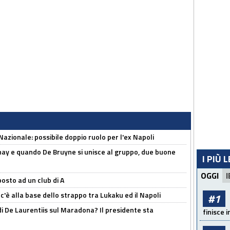
Nazionale: possibile doppio ruolo per l'ex Napoli
nay e quando De Bruyne si unisce al gruppo, due buone
I PIÙ 
OGGI
I
osto ad un club di A
 c'è alla base dello strappo tra Lukaku ed il Napoli
#1
i De Laurentiis sul Maradona? Il presidente sta
finisce i