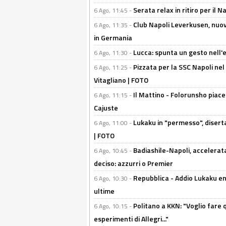
Serata relax in ritiro per il N
6 Ago, 11:45 -
Club Napoli Leverkusen, nuovo
6 Ago, 11:35 -
in Germania
Lucca: spunta un gesto nell'
6 Ago, 11:30 -
Pizzata per la SSC Napoli nel 
6 Ago, 11:25 -
Vitagliano | FOTO
Il Mattino - Folorunsho piace
6 Ago, 11:15 -
Cajuste
Lukaku in "permesso", diserta
6 Ago, 11:00 -
| FOTO
Badiashile-Napoli, accelerata
6 Ago, 10:45 -
deciso: azzurri o Premier
Repubblica - Addio Lukaku en
6 Ago, 10:30 -
ultime
Politano a KKN: "Voglio fare qu
6 Ago, 10:15 -
esperimenti di Allegri..."