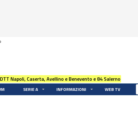
0
 DTT Napoli, Caserta, Avellino e Benevento e 84 Salerno
UM
SERIE A
INFORMAZIONI
WEB TV