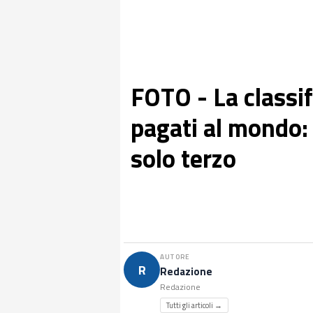
FOTO - La classif
pagati al mondo:
solo terzo
AUTORE
R
Redazione
Redazione
Tutti gli articoli →