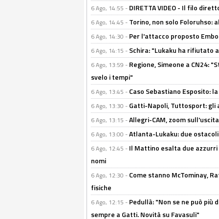
DIRETTA VIDEO - Il filo dirett
6 Ago, 14:55 -
Torino, non solo Foloruhso: a
6 Ago, 14:45 -
Per l'attacco proposto Embolo
6 Ago, 14:30 -
Schira: "Lukaku ha rifiutato 
6 Ago, 14:15 -
Regione, Simeone a CN24: "St
6 Ago, 13:59 -
svelo i tempi"
Caso Sebastiano Esposito: la v
6 Ago, 13:45 -
Gatti-Napoli, Tuttosport: gli
6 Ago, 13:30 -
Allegri-CAM, zoom sull'uscit
6 Ago, 13:15 -
Atlanta-Lukaku: due ostacoli
6 Ago, 13:00 -
Il Mattino esalta due azzurri 
6 Ago, 12:45 -
nomi
Come stanno McTominay, Rafa 
6 Ago, 12:30 -
fisiche
Pedullà: "Non se ne può più de
6 Ago, 12:15 -
sempre a Gatti. Novità su Favasuli"