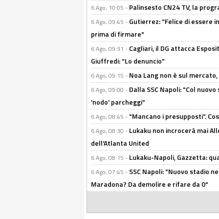
Palinsesto CN24 TV, la prog
6 Ago, 10:05 -
Gutierrez: "Felice di essere 
6 Ago, 09:45 -
prima di firmare"
Cagliari, il DG attacca Espos
6 Ago, 09:31 -
Giuffredi: "Lo denuncio"
Noa Lang non è sul mercato, Il
6 Ago, 09:15 -
Dalla SSC Napoli: "Col nuovo
6 Ago, 09:00 -
'nodo' parcheggi"
"Mancano i presupposti". Cos
6 Ago, 08:45 -
Lukaku non incrocerà mai Alleg
6 Ago, 08:30 -
dell'Atlanta United
Lukaku-Napoli, Gazzetta: qu
6 Ago, 08:15 -
SSC Napoli: "Nuovo stadio nel
6 Ago, 07:45 -
Maradona? Da demolire e rifare da 0"