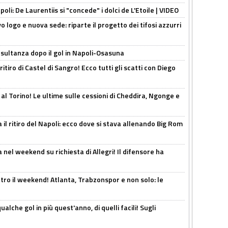
apoli: De Laurentiis si "concede" i dolci de L'Etoile | VIDEO
 logo e nuova sede: riparte il progetto dei tifosi azzurri
esultanza dopo il gol in Napoli-Osasuna
ritiro di Castel di Sangro! Ecco tutti gli scatti con Diego
 al Torino! Le ultime sulle cessioni di Cheddira, Ngonge e
 il ritiro del Napoli: ecco dove si stava allenando Big Rom
 nel weekend su richiesta di Allegri! Il difensore ha
tro il weekend! Atlanta, Trabzonspor e non solo: le
alche gol in più quest'anno, di quelli facili! Sugli