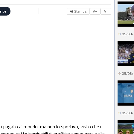
🖶 Stampa
A−
A+
rite
05/08/
05/08/
05/08/
più pagato al mondo, ma non lo sportivo, visto che i
gono vette inarrivabili di profitto annuo grazie alle