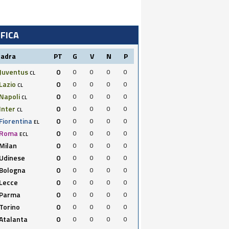
IFICA
uadra
PT
G
V
N
P
Juventus
0
0
0
0
0
CL
Lazio
0
0
0
0
0
CL
Napoli
0
0
0
0
0
CL
Inter
0
0
0
0
0
CL
Fiorentina
0
0
0
0
0
EL
Roma
0
0
0
0
0
ECL
Milan
0
0
0
0
0
Udinese
0
0
0
0
0
Bologna
0
0
0
0
0
Lecce
0
0
0
0
0
Parma
0
0
0
0
0
Torino
0
0
0
0
0
Atalanta
0
0
0
0
0