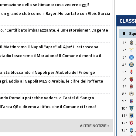
rammazione della settimana: cosa vedere oggi?
in un grande club come il Bayer. Ho parlato con Aleix Garcia
CLASS
ito: "Certificato imbarazzante, è un'estorsione!". L'agente
#
Sq
1º
 Mattino: ma il Napoli "apre" all'Ajax! Il retroscena
2º
 stadio lasceremo il Maradona! Il Comune dimentica il
3º
4º
a sta bloccando il Napoli per Atubolu del Friburgo
5º
6º
ri, addio al Napoli! MLS o Arabia: le cifre dell'offerta
7º
8º
ando Romelu potrebbe vedersi a Castel di Sangro
9º
l'area Q8 o diremo ai tifosi che il Comune ci frena!
10º
11º
12º
ALTRE NOTIZIE »
13º