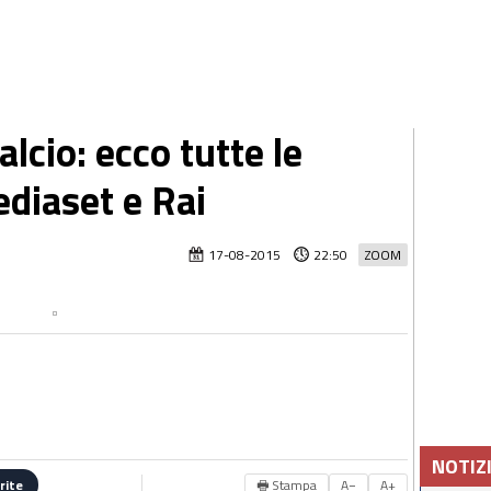
alcio: ecco tutte le
ediaset e Rai
17-08-2015
22:50
ZOOM
NOTIZ
🖶 Stampa
A−
A+
rite