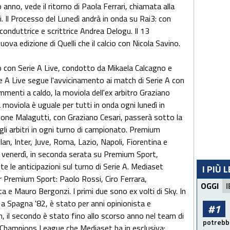
 anno, vede il ritorno di Paola Ferrari, chiamata alla
Il Processo del Lunedì andrà in onda su Rai3: con
, conduttrice e scrittrice Andrea Delogu. Il 13
ova edizione di Quelli che il calcio con Nicola Savino.
con Serie A Live, condotto da Mikaela Calcagno e
ie A Live segue l'avvicinamento ai match di Serie A con
mmenti a caldo, la moviola dell'ex arbitro Graziano
a moviola è uguale per tutti in onda ogni lunedì in
ne Malagutti, con Graziano Cesari, passerà sotto la
gli arbitri in ogni turno di campionato. Premium
ilan, Inter, Juve, Roma, Lazio, Napoli, Fiorentina e
venerdì, in seconda serata su Premium Sport,
tte le anticipazioni sul turno di Serie A. Mediaset
I PIÙ 
r Premium Sport: Paolo Rossi, Ciro Ferrara,
OGGI
I
a e Mauro Bergonzi. I primi due sono ex volti di Sky. In
a Spagna '82, è stato per anni opinionista e
#1
 il secondo è stato fino allo scorso anno nel team di
potrebbe
Champions League che Mediaset ha in esclusiva: