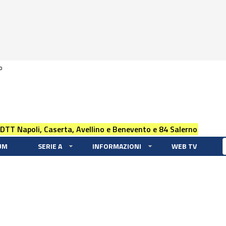
0
 DTT Napoli, Caserta, Avellino e Benevento e 84 Salerno
UM
SERIE A
INFORMAZIONI
WEB TV