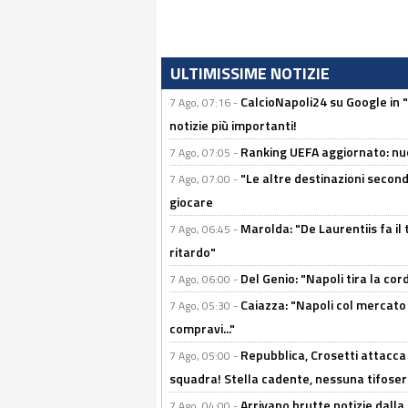
ULTIMISSIME NOTIZIE
CalcioNapoli24 su Google in "
7 Ago, 07:16 -
notizie più importanti!
Ranking UEFA aggiornato: nuov
7 Ago, 07:05 -
"Le altre destinazioni second
7 Ago, 07:00 -
giocare
Marolda: "De Laurentiis fa il 
7 Ago, 06:45 -
ritardo"
Del Genio: "Napoli tira la co
7 Ago, 06:00 -
Caiazza: "Napoli col mercato
7 Ago, 05:30 -
compravi..."
Repubblica, Crosetti attacca 
7 Ago, 05:00 -
squadra! Stella cadente, nessuna tifoseri
Arrivano brutte notizie dalla
7 Ago, 04:00 -