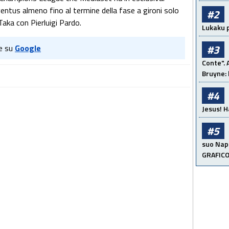
entus almeno fino al termine della fase a gironi solo
#2
i Taka con Pierluigi Pardo.
Lukaku p
#3
e su
Google
Conte". 
Bruyne: 
#4
Jesus! H
#5
suo Napo
GRAFIC