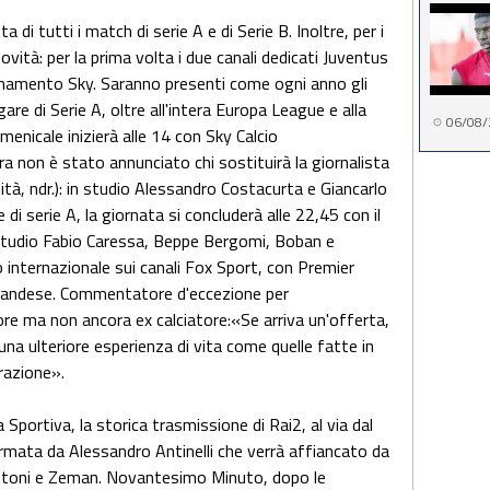
 di tutti i match di serie A e di Serie B. Inoltre, per i
vità: per la prima volta i due canali dedicati Juventus
namento Sky. Saranno presenti come ogni anno gli
are di Serie A, oltre all'intera Europa League e alla
06/08/
menicale inizierà alle 14 con Sky Calcio
a non è stato annunciato chi sostituirà la giornalista
à, ndr.): in studio Alessandro Costacurta e Giancarlo
 di serie A, la giornata si concluderà alle 22,45 con il
 studio Fabio Caressa, Beppe Bergomi, Boban e
internazionale sui canali Fox Sport, con Premier
 olandese. Commentatore d'eccezione per
e ma non ancora ex calciatore:«Se arriva un'offerta,
una ulteriore esperienza di vita come quelle fatte in
erazione».
Sportiva, la storica trasmissione di Rai2, al via dal
ormata da Alessandro Antinelli che verrà affiancato da
pattoni e Zeman. Novantesimo Minuto, dopo le