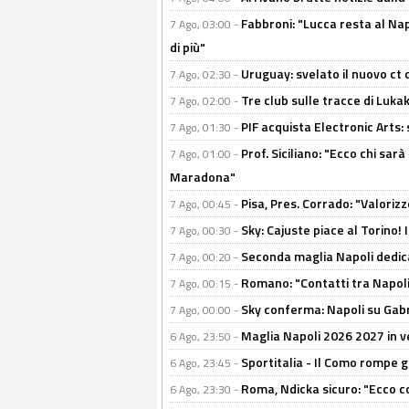
Fabbroni: "Lucca resta al Na
7 Ago, 03:00 -
di più"
Uruguay: svelato il nuovo ct d
7 Ago, 02:30 -
Tre club sulle tracce di Luka
7 Ago, 02:00 -
PIF acquista Electronic Arts: 
7 Ago, 01:30 -
Prof. Siciliano: "Ecco chi sarà
7 Ago, 01:00 -
Maradona"
Pisa, Pres. Corrado: "Valoriz
7 Ago, 00:45 -
Sky: Cajuste piace al Torino!
7 Ago, 00:30 -
Seconda maglia Napoli dedica
7 Ago, 00:20 -
Romano: "Contatti tra Napoli 
7 Ago, 00:15 -
Sky conferma: Napoli su Gabr
7 Ago, 00:00 -
Maglia Napoli 2026 2027 in ve
6 Ago, 23:50 -
Sportitalia - Il Como rompe g
6 Ago, 23:45 -
Roma, Ndicka sicuro: "Ecco c
6 Ago, 23:30 -