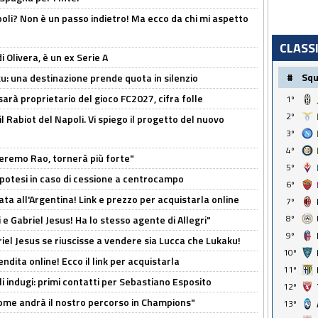
poli? Non è un passo indietro! Ma ecco da chi mi aspetto
CLASS
i Olivera, è un ex Serie A
#
Sq
ku: una destinazione prende quota in silenzio
sarà proprietario del gioco FC2027, cifra folle
1º
2º
 il Rabiot del Napoli. Vi spiego il progetto del nuovo
3º
4º
zeremo Rao, tornerà più forte"
5º
 Ipotesi in caso di cessione a centrocampo
6º
ta all'Argentina! Link e prezzo per acquistarla online
7º
8º
e Gabriel Jesus! Ha lo stesso agente di Allegri"
9º
iel Jesus se riuscisse a vendere sia Lucca che Lukaku!
10º
ndita online! Ecco il link per acquistarla
11º
li indugi: primi contatti per Sebastiano Esposito
12º
ome andrà il nostro percorso in Champions"
13º