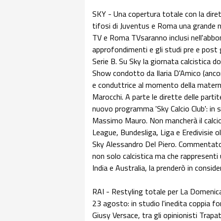
SKY - Una copertura totale con la diretta
tifosi di Juventus e Roma una grande no
TV e Roma TVsaranno inclusi nell'abbo
approfondimenti e gli studi pre e post g
Serie B. Su Sky la giornata calcistica do
Show condotto da Ilaria D'Amico (ancor
e conduttrice al momento della maternit
Marocchi. A parte le dirette delle partite
nuovo programma 'Sky Calcio Club': in
Massimo Mauro. Non mancherà il calcio 
League, Bundesliga, Liga e Eredivisie
Sky Alessandro Del Piero. Commentator
non solo calcistica ma che rappresenti 
India e Australia, la prenderò in consid
RAI - Restyling totale per La Domenica 
23 agosto: in studio l'inedita coppia f
Giusy Versace, tra gli opinionisti Tra