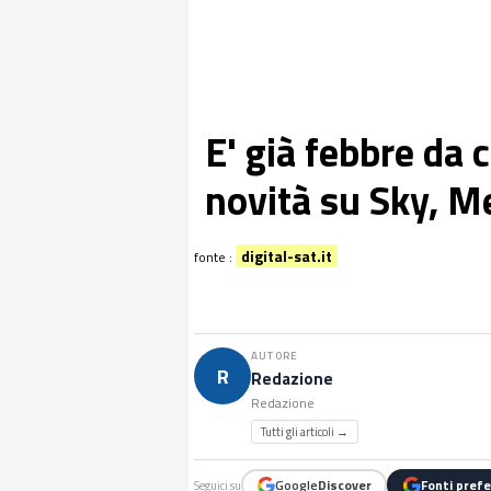
E' già febbre da c
novità su Sky, M
digital-sat.it
fonte :
AUTORE
R
Redazione
Redazione
Tutti gli articoli →
Google
Discover
Fonti prefe
Seguici su