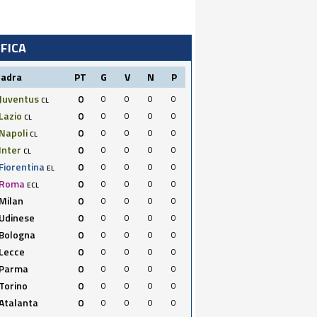
IFICA
uadra
PT
G
V
N
P
Juventus
0
0
0
0
0
CL
Lazio
0
0
0
0
0
CL
Napoli
0
0
0
0
0
CL
Inter
0
0
0
0
0
CL
Fiorentina
0
0
0
0
0
EL
Roma
0
0
0
0
0
ECL
Milan
0
0
0
0
0
Udinese
0
0
0
0
0
Bologna
0
0
0
0
0
Lecce
0
0
0
0
0
Parma
0
0
0
0
0
Torino
0
0
0
0
0
Atalanta
0
0
0
0
0