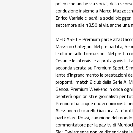
polemiche anche via social, dello scorso
conduzione insieme a Marco Mazzocchi. 
Enrico Varriale ci sarà la social blogger
settembre alle 13.50 al via anche una nu
MEDIASET - Premium parte all'attacco 
Massimo Callegari. Nel pre partita, Ser
le ultime sulle formazioni. Nel post, co
Cesari e le interviste ai protagonisti. L
seconda serata su Premium Sport. Simo
lente d'ingrandimento le prestazioni de
proporrà i match 8 club della Serie A: M
Genoa. Premium Weekend in onda ogni 
ospiterà opinionisti e giornalisti per tu
Premium ha cinque nuovi opinionisti pe
Alessandro Lucarelli, Gianluca Zambrott
particolare Rossi, campione del mondo 
commentatore per la pay tv di Murdoch,
Sky. Ovviamente non va dimenticata la