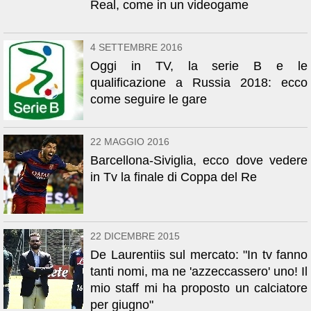
Real, come in un videogame
4 SETTEMBRE 2016
Oggi in TV, la serie B e le
qualificazione a Russia 2018: ecco
come seguire le gare
22 MAGGIO 2016
Barcellona-Siviglia, ecco dove vedere
in Tv la finale di Coppa del Re
22 DICEMBRE 2015
De Laurentiis sul mercato: "In tv fanno
tanti nomi, ma ne 'azzeccassero' uno! Il
mio staff mi ha proposto un calciatore
per giugno"