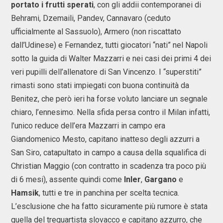
portato i frutti sperati
, con gli addii contemporanei di
Behrami, Dzemaili, Pandev, Cannavaro (ceduto
ufficialmente al Sassuolo), Armero (non riscattato
dall’Udinese) e Fernandez, tutti giocatori “nati” nel Napoli
sotto la guida di Walter Mazzarri e nei casi dei primi 4 dei
veri pupilli dell’allenatore di San Vincenzo. I “superstiti”
rimasti sono stati impiegati con buona continuità da
Benitez, che però ieri ha forse voluto lanciare un segnale
chiaro, l’ennesimo. Nella sfida persa contro il Milan infatti,
l’unico reduce dell’era Mazzarri in campo era
Giandomenico Mesto, capitano inatteso degli azzurri a
San Siro, catapultato in campo a causa della squalifica di
Christian Maggio (con contratto in scadenza tra poco più
di 6 mesi), assente quindi come
Inler
,
Gargano
e
Hamsik
, tutti e tre in panchina per scelta tecnica.
L’esclusione che ha fatto sicuramente più rumore è stata
quella del trequartista slovacco e capitano azzurro, che