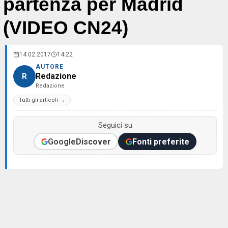
partenza per Madrid
(VIDEO CN24)
14.02.2017
14:22
AUTORE
Redazione
R
Redazione
Tutti gli articoli →
Seguici su
Google
Discover
Fonti preferite