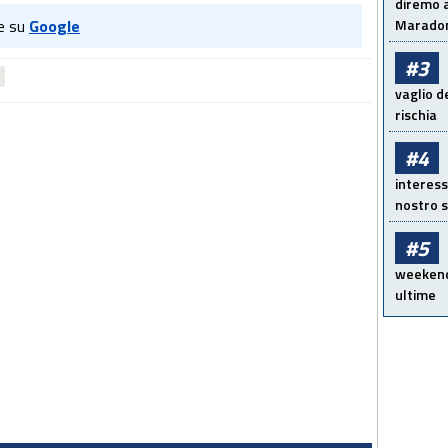
diremo a
e su
Google
Maradon
#3
vaglio d
rischia
#4
interess
nostro s
#5
weekend!
ultime