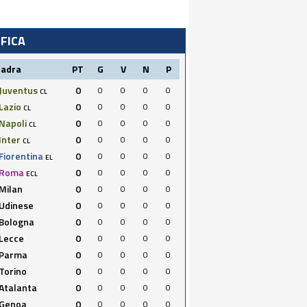
IFICA
uadra
PT
G
V
N
P
Juventus
0
0
0
0
0
CL
Lazio
0
0
0
0
0
CL
Napoli
0
0
0
0
0
CL
Inter
0
0
0
0
0
CL
Fiorentina
0
0
0
0
0
EL
Roma
0
0
0
0
0
ECL
Milan
0
0
0
0
0
Udinese
0
0
0
0
0
Bologna
0
0
0
0
0
Lecce
0
0
0
0
0
Parma
0
0
0
0
0
Torino
0
0
0
0
0
Atalanta
0
0
0
0
0
Genoa
0
0
0
0
0