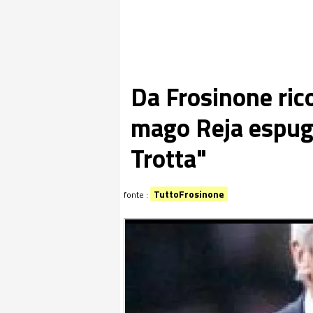
Da Frosinone ric
mago Reja espug
Trotta"
TuttoFrosinone
fonte :