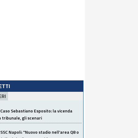
LETTI
ERI
Caso Sebastiano Esposito: la vicenda
n tribunale, gli scenari
SSC Napoli: "Nuovo stadio nell'area Q8 o