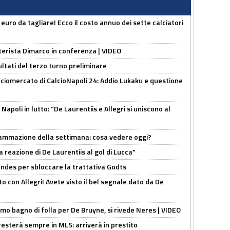
i euro da tagliare! Ecco il costo annuo dei sette calciatori
nterista Dimarco in conferenza | VIDEO
ultati del terzo turno preliminare
ciomercato di CalcioNapoli 24: Addio Lukaku e questione
apoli in lutto: "De Laurentiis e Allegri si uniscono al
rammazione della settimana: cosa vedere oggi?
la reazione di De Laurentiis al gol di Lucca"
ndes per sbloccare la trattativa Godts
o con Allegri! Avete visto il bel segnale dato da De
rimo bagno di folla per De Bruyne, si rivede Neres | VIDEO
sterà sempre in MLS: arriverà in prestito