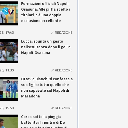
Formazioni ufficiali Napoli-
Osasuna: Allegri ha scelto i
titolari, c'è una doppia
esclusione eccellente
26, 17:43
REDAZIONE
Lucca: spunta un gesto
nell'esultanza dopo il gol in
Napoli-Osasuna
26, 11:30
REDAZIONE
Ottavio Bianchi si confessa a
sua figlia: tutto quello che
non sapevate sul Napoli di
Maradona
26, 15:50
REDAZIONE
Corsa sotto la pioggia
battente: il rientro di De
Bruyne e la prima volta di