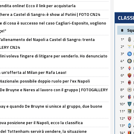
ndita online! Ecco il link per acquistarla
here a Castel di Sangro: è show al Patini | FOTO CN24
CLASS
 di cosa è successo nel caso Cagliari-Esposito, vogliono
#
Sq
ge!"
'allenamento del Napoli a Castel di Sangro: trenta
1º
2º
ALLERY CN24
3º
lini voleva fingere di litigare per venderlo. Ho denunciato
4º
5º
 un'offerta al Milan per Rafa Leao!
6º
Nazionale: possibile doppio ruolo per l'ex Napoli
7º
 De Bruyne e Neres al lavoro con il gruppo | FOTOGALLERY
8º
9º
10º
nay e quando De Bruyne si unisce al gruppo, due buone
11º
12º
a posizione per il Napoli, ecco la classifica
13º
 del Tottenham: servirà vendere, la situazione
14º