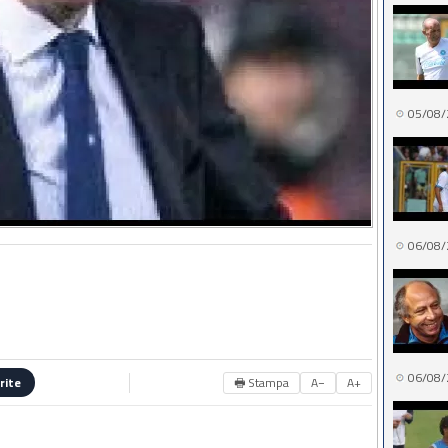
05/08/
06/08/
06/08/
🖶 Stampa
A−
A+
rite