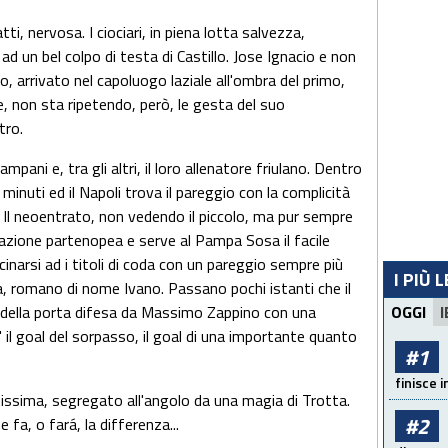
ti, nervosa. I ciociari, in piena lotta salvezza,
d un bel colpo di testa di Castillo. Jose Ignacio e non
o, arrivato nel capoluogo laziale all'ombra del primo,
, non sta ripetendo, però, le gesta del suo
tro.
mpani e, tra gli altri, il loro allenatore friulano. Dentro
inuti ed il Napoli trova il pareggio con la complicità
e. Il neoentrato, non vedendo il piccolo, ma pur sempre
'azione partenopea e serve al Pampa Sosa il facile
narsi ad i titoli di coda con un pareggio sempre più
I PIÙ 
a, romano di nome Ivano. Passano pochi istanti che il
e della porta difesa da Massimo Zappino con una
OGGI
I
' il goal del sorpasso, il goal di una importante quanto
#1
finisce i
ltissima, segregato all'angolo da una magia di Trotta.
#2
 fa, o fará, la differenza...