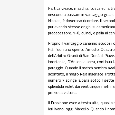
Partita vivace, maschia, tosta ed, a trat
riescono a passare in vantaggio grazie a
Nicolas, è doveroso ricordare. Il second
pur avendo stesse origini sudamericane
predecessore. 1-0, quindi, e palla al cen
Proprio il vantaggio canarino scuote i ca
Pià, fuori uno spento Amodio. Quattro m
dell'Arbitro Girardi di San Donà di Piav
imortante, D'Antoni a terra, continua l
pareggio. Quando il match sembra avvici
scontato, il mago Reja inserisce Trott
numero 7 spinge la palla sotto il sett
splendida volet dai venticinque metri. E
preziosa vittoria.
Il Frosinone esce a testa alta, quasi a
Ieri Ivano, oggi Marcello. Quando il nome