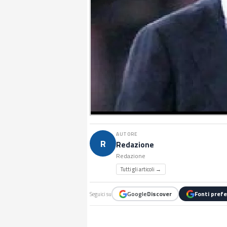
AUTORE
R
Redazione
Redazione
Tutti gli articoli →
Google
Discover
Fonti prefe
Seguici su