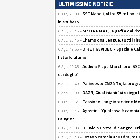
ULTIMISSIME NOTIZIE
SSC Napoli, oltre 55 milioni d
6 Ago, 21:00 -
in esubero
Morte Baresi, la gaffe dell'i
6 Ago, 20:45 -
Champions League, tutti i ris
6 Ago, 20:15 -
DIRETTA VIDEO - Speciale Cal
6 Ago, 19:55 -
lista: le ultime
Addio a Pippo Marchioro! SSC N
6 Ago, 19:45 -
cordoglio"
Palinsesto CN24 TV, la prog
6 Ago, 19:40 -
DAZN, Giustiniani: "Vi spiego 
6 Ago, 19:00 -
Cassione Lang: interviene Me
6 Ago, 18:54 -
Agostini: "Qualcosa è cambiat
6 Ago, 18:45 -
Bruyne?"
Diluvio a Castel di Sangro! P
6 Ago, 18:30 -
Lozano cambia squadra, ma re
6 Ago, 18:10 -