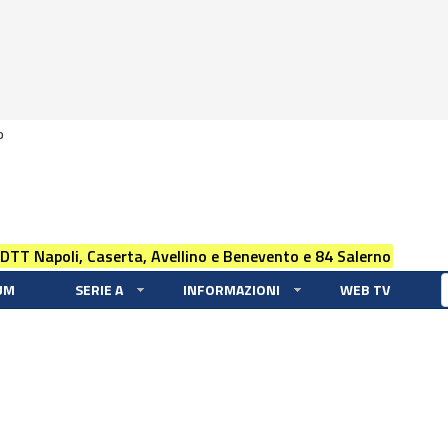
0
 DTT Napoli, Caserta, Avellino e Benevento e 84 Salerno
UM
SERIE A
INFORMAZIONI
WEB TV