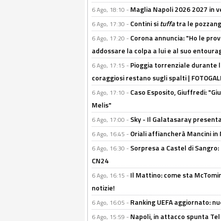
Maglia Napoli 2026 2027 in ve
6 Ago, 18:10 -
Contini si
tuffa
tra le pozzang
6 Ago, 17:30 -
Corona annuncia: "Ho le prove
6 Ago, 17:20 -
addossare la colpa a lui e al suo entoura
Pioggia torrenziale durante l
6 Ago, 17:15 -
coraggiosi restano sugli spalti | FOTOG
Caso Esposito, Giuffredi: "Giu
6 Ago, 17:10 -
Melis"
Sky - Il Galatasaray presenta
6 Ago, 17:00 -
Oriali affiancherà Mancini in 
6 Ago, 16:45 -
Sorpresa a Castel di Sangro:
6 Ago, 16:30 -
CN24
Il Mattino: come sta McTomi
6 Ago, 16:15 -
notizie!
Ranking UEFA aggiornato: nuov
6 Ago, 16:05 -
Napoli, in attacco spunta Tel
6 Ago, 15:59 -