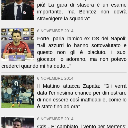
più! La gara di stasera è un esame
importante, ma Benitez non dovrà
stravolgere la squadra"
6 NOVEMBRE 2014
Forte, parla l'amico ex DS del Napoli:
"Gli azzurri lo hanno sottovalutato e
questo non gli è piaciuto. I suoi
giocatori lo adorano, ma non potevo
crederci quando mi ha detto..."
6 NOVEMBRE 2014
Il Mattino attacca Zapata: "Gli verrà
data l'ennesima chance per dimostrare
di non essere così inaffidabile, come lo
è stato fino ad ora"
6 NOVEMBRE 2014
Cds - E' cambiato il vento per Mertens: