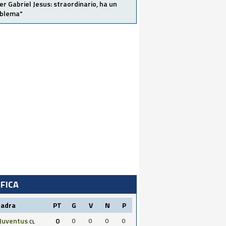
er Gabriel Jesus: straordinario, ha un
oblema"
IFICA
uadra
PT
G
V
N
P
Juventus
0
0
0
0
0
CL