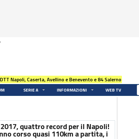
0
 DTT Napoli, Caserta, Avellino e Benevento e 84 Salerno
UM
SERIE A
INFORMAZIONI
WEB TV
2017, quattro record per il Napoli!
anno corso quasi 110km a partita, i