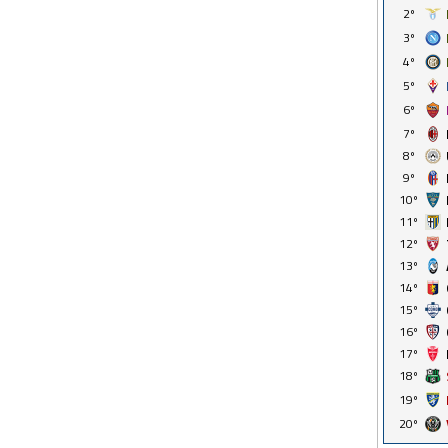
2º
3º
4º
5º
6º
7º
8º
9º
10º
11º
12º
13º
14º
15º
16º
17º
18º
19º
20º