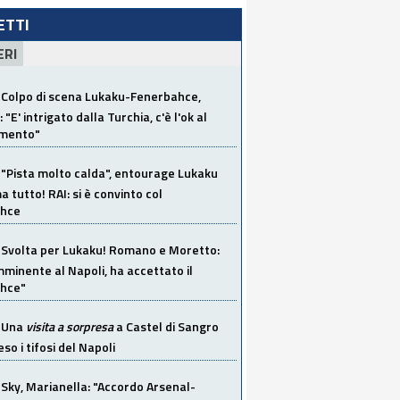
LETTI
ERI
Colpo di scena Lukaku-Fenerbahce,
"E' intrigato dalla Turchia, c'è l'ok al
imento"
"Pista molto calda", entourage Lukaku
 tutto! RAI: si è convinto col
ahce
Svolta per Lukaku! Romano e Moretto:
mminente al Napoli, ha accettato il
hce"
Una
visita a sorpresa
a Castel di Sangro
so i tifosi del Napoli
Sky, Marianella: "Accordo Arsenal-