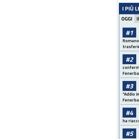
I PIÙ 
OGGI
I
#1
Romano: 
trasfer
#2
conferma
Fenerb
#3
"Addio i
Fenerba
#4
ha riacce
#5