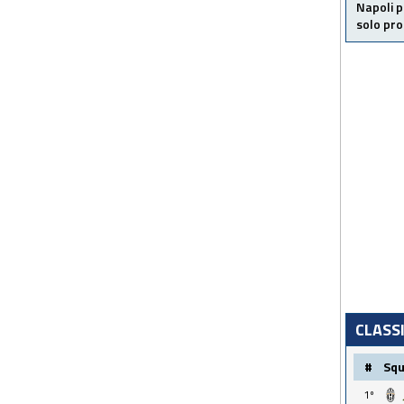
Napoli p
solo pr
CLASS
#
Sq
1º