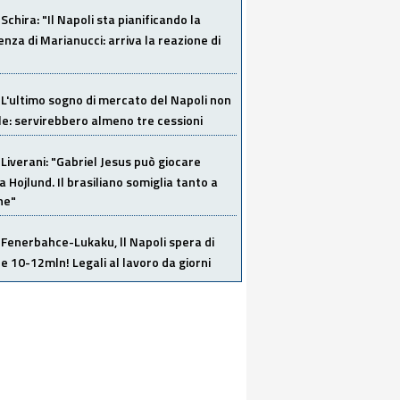
Schira: "Il Napoli sta pianificando la
za di Marianucci: arriva la reazione di
L'ultimo sogno di mercato del Napoli non
ile: servirebbero almeno tre cessioni
Liverani: "Gabriel Jesus può giocare
a Hojlund. Il brasiliano somiglia tanto a
ne"
Fenerbahce-Lukaku, ll Napoli spera di
e 10-12mln! Legali al lavoro da giorni