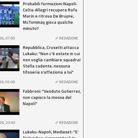
Probabili formazioni Napoli-
Celta: Allegri recupera Rafa
Marin e ritrova De Bruyne,
McTominay gioca qualche
minuto?
26, 07:00
REDAZIONE
Repubblica, Crosetti attacca
Lukaku: "Non c'è estate in cui
non voglia cambiare squadra!
Stella cadente, nessuna
tifoseria s'affeziona a lui"
26, 05:00
REDAZIONE
Fabbroni: "Venduto Gutierrez,
non capisco la mossa del
Napoli"
26, 23:00
REDAZIONE
Lukaku-Napoli, Mediaset: "E'
finita! Non si presenterà in