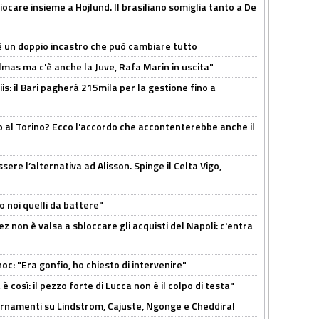
iocare insieme a Hojlund. Il brasiliano somiglia tanto a De
'è un doppio incastro che può cambiare tutto
as ma c'è anche la Juve, Rafa Marin in uscita"
: il Bari pagherà 215mila per la gestione fino a
o al Torino? Ecco l'accordo che accontenterebbe anche il
re l’alternativa ad Alisson. Spinge il Celta Vigo,
o noi quelli da battere"
z non è valsa a sbloccare gli acquisti del Napoli: c'entra
c: "Era gonfio, ho chiesto di intervenire"
così: il pezzo forte di Lucca non è il colpo di testa"
iornamenti su Lindstrom, Cajuste, Ngonge e Cheddira!