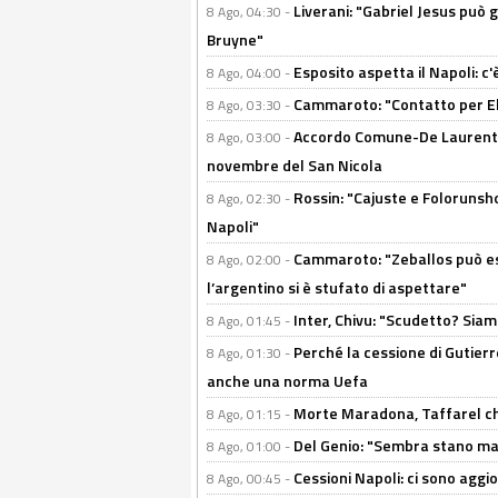
Liverani: "Gabriel Jesus può g
8 Ago, 04:30 -
Bruyne"
Esposito aspetta il Napoli: c
8 Ago, 04:00 -
Cammaroto: "Contatto per Elm
8 Ago, 03:30 -
Accordo Comune-De Laurentiis
8 Ago, 03:00 -
novembre del San Nicola
Rossin: "Cajuste e Folorunsh
8 Ago, 02:30 -
Napoli"
Cammaroto: "Zeballos può esse
8 Ago, 02:00 -
l’argentino si è stufato di aspettare"
Inter, Chivu: "Scudetto? Siam
8 Ago, 01:45 -
Perché la cessione di Gutierre
8 Ago, 01:30 -
anche una norma Uefa
Morte Maradona, Taffarel cho
8 Ago, 01:15 -
Del Genio: "Sembra stano ma è 
8 Ago, 01:00 -
Cessioni Napoli: ci sono agg
8 Ago, 00:45 -