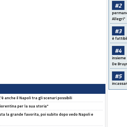
#2
permanen
Allegri"
#3
è fattib
#4
insieme 
De Bruy
#5
incassar
 anche il Napoli tra gli scenari possibili
orentina per la sua storia"
sta la grande favorita, poi subito dopo vedo Napoli e