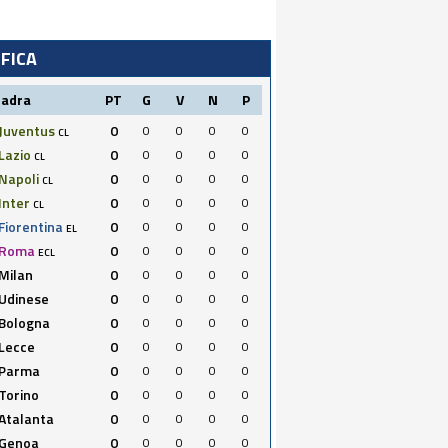
IFICA
uadra
PT
G
V
N
P
Juventus
0
0
0
0
0
CL
Lazio
0
0
0
0
0
CL
Napoli
0
0
0
0
0
CL
Inter
0
0
0
0
0
CL
Fiorentina
0
0
0
0
0
EL
Roma
0
0
0
0
0
ECL
Milan
0
0
0
0
0
Udinese
0
0
0
0
0
Bologna
0
0
0
0
0
Lecce
0
0
0
0
0
Parma
0
0
0
0
0
Torino
0
0
0
0
0
Atalanta
0
0
0
0
0
Genoa
0
0
0
0
0