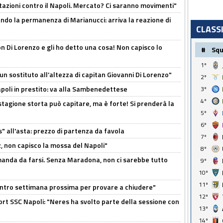
Rotazioni contro il Napoli. Mercato? Ci saranno movimenti"
cando la permanenza di Marianucci: arriva la reazione di
CLASS
n Di Lorenzo e gli ho detto una cosa! Non capisco lo
#
Sq
1º
n sostituto all’altezza di capitan Giovanni Di Lorenzo"
2º
Napoli in prestito: va alla Sambenedettese
3º
4º
stagione storta può capitare, ma è forte! Si prenderà la
5º
6º
s" all'asta: prezzo di partenza da favola
7º
, non capisco la mossa del Napoli"
8º
omanda da farsi. Senza Maradona, non ci sarebbe tutto
9º
10º
11º
contro settimana prossima per provare a chiudere"
12º
port SSC Napoli: "Neres ha svolto parte della sessione con
13º
14º