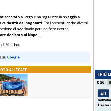
ht
ancorato al largo e ha raggiunto la spiaggia a
 curiosità dei bagnanti
. Tra i presenti anche diversi
casione di avvicinarlo per una foto ricordo,
are dedicato al Napoli
.
o Il Mattino.
e su
Google
FOTO ALLEGATE
I PIÙ 
OGGI
I
#1
Romano: 
trasfer