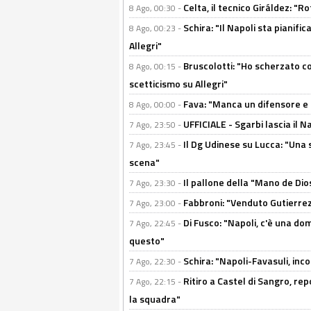
Celta, il tecnico Giráldez: "
8 Ago, 00:30 -
Schira: "Il Napoli sta pianifi
8 Ago, 00:23 -
Allegri"
Bruscolotti: "Ho scherzato co
8 Ago, 00:15 -
scetticismo su Allegri"
Fava: "Manca un difensore e u
8 Ago, 00:00 -
UFFICIALE - Sgarbi lascia il 
7 Ago, 23:50 -
Il Dg Udinese su Lucca: "Una 
7 Ago, 23:45 -
scena"
Il pallone della "Mano de Dio
7 Ago, 23:30 -
Fabbroni: "Venduto Gutierrez
7 Ago, 23:00 -
Di Fusco: "Napoli, c'è una d
7 Ago, 22:45 -
questo"
Schira: "Napoli-Favasuli, in
7 Ago, 22:30 -
Ritiro a Castel di Sangro, re
7 Ago, 22:15 -
la squadra"