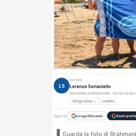
AUTORE
LS
Lorenzo Sorianiello
Giornalista professionista · Social medi
Tutti gli articoli →
LinkedIn
Google
Discover
Fonti prefe
Seguici su
Guarda la foto di Rrahman