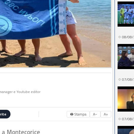
08/08/
07/08/
a manager e Youtube editor
🖶 Stampa
A−
A+
rite
07/08/
i a Montecorice