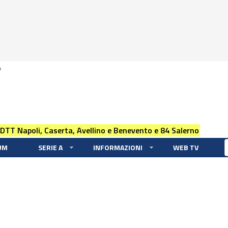
0
 DTT Napoli, Caserta, Avellino e Benevento e 84 Salerno
UM
SERIE A
INFORMAZIONI
WEB TV