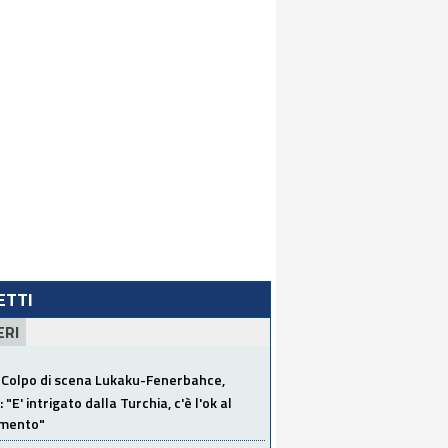
LETTI
ERI
Colpo di scena Lukaku-Fenerbahce,
"E' intrigato dalla Turchia, c'è l'ok al
imento"