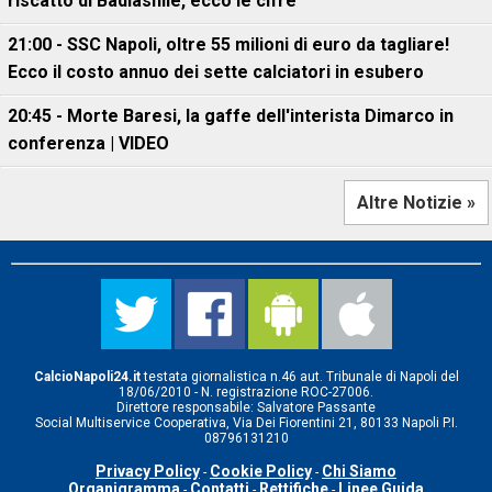
riscatto di Badiashile, ecco le cifre
21:00 - SSC Napoli, oltre 55 milioni di euro da tagliare!
Ecco il costo annuo dei sette calciatori in esubero
20:45 - Morte Baresi, la gaffe dell'interista Dimarco in
conferenza | VIDEO
Altre Notizie »
CalcioNapoli24.it
testata giornalistica n.46 aut. Tribunale di Napoli del
18/06/2010 - N. registrazione ROC-27006.
Direttore responsabile: Salvatore Passante
Social Multiservice Cooperativa, Via Dei Fiorentini 21, 80133 Napoli P.I.
08796131210
Privacy Policy
Cookie Policy
Chi Siamo
-
-
Organigramma
Contatti
Rettifiche
Linee Guida
-
-
-