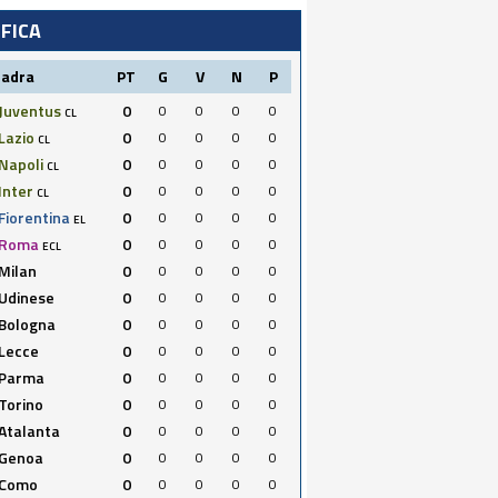
IFICA
uadra
PT
G
V
N
P
Juventus
0
0
0
0
0
CL
Lazio
0
0
0
0
0
CL
Napoli
0
0
0
0
0
CL
Inter
0
0
0
0
0
CL
Fiorentina
0
0
0
0
0
EL
Roma
0
0
0
0
0
ECL
Milan
0
0
0
0
0
Udinese
0
0
0
0
0
Bologna
0
0
0
0
0
Lecce
0
0
0
0
0
Parma
0
0
0
0
0
Torino
0
0
0
0
0
Atalanta
0
0
0
0
0
Genoa
0
0
0
0
0
Como
0
0
0
0
0