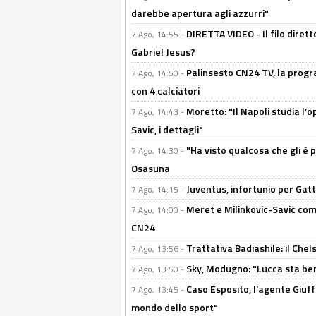
darebbe apertura agli azzurri"
DIRETTA VIDEO - Il filo dirett
7 Ago, 14:55 -
Gabriel Jesus?
Palinsesto CN24 TV, la progr
7 Ago, 14:50 -
con 4 calciatori
Moretto: "Il Napoli studia l’o
7 Ago, 14:43 -
Savic, i dettagli"
"Ha visto qualcosa che gli è 
7 Ago, 14:30 -
Osasuna
Juventus, infortunio per Gatti
7 Ago, 14:15 -
Meret e Milinkovic-Savic come
7 Ago, 14:00 -
CN24
Trattativa Badiashile: il Chel
7 Ago, 13:56 -
Sky, Modugno: "Lucca sta ben
7 Ago, 13:50 -
Caso Esposito, l'agente Giuff
7 Ago, 13:45 -
mondo dello sport"