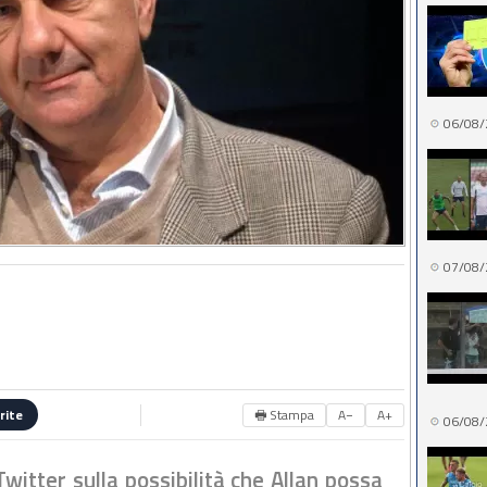
06/08/
07/08/
🖶 Stampa
A−
A+
rite
06/08/
witter sulla possibilità che Allan possa