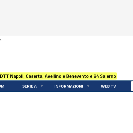
0
 DTT Napoli, Caserta, Avellino e Benevento e 84 Salerno
UM
SERIE A
INFORMAZIONI
WEB TV