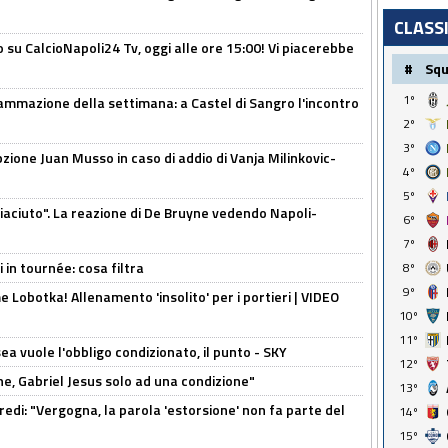
CLASS
o su CalcioNapoli24 Tv, oggi alle ore 15:00! Vi piacerebbe
#
Sq
1º
ammazione della settimana: a Castel di Sangro l'incontro
2º
3º
pzione Juan Musso in caso di addio di Vanja Milinkovic-
4º
5º
piaciuto". La reazione di De Bruyne vedendo Napoli-
6º
7º
 in tournée: cosa filtra
8º
9º
 Lobotka! Allenamento 'insolito' per i portieri | VIDEO
10º
11º
sea vuole l'obbligo condizionato, il punto - SKY
12º
e, Gabriel Jesus solo ad una condizione"
13º
redi: "Vergogna, la parola 'estorsione' non fa parte del
14º
15º