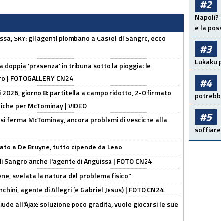
#2
Napoli? 
e la pos
ssa, SKY: gli agenti piombano a Castel di Sangro, ecco
#3
Lukaku p
la doppia 'presenza' in tribuna sotto la pioggia: le
ngro | FOTOGALLERY CN24
#4
i 2026, giorno 8: partitella a campo ridotto, 2-0 firmato
potrebbe
ciche per McTominay | VIDEO
#5
: si ferma McTominay, ancora problemi di vesciche alla
soffiare
sato a De Bruyne, tutto dipende da Leao
 di Sangro anche l'agente di Anguissa | FOTO CN24
e, svelata la natura del problema fisico"
chini, agente di Allegri (e Gabriel Jesus) | FOTO CN24
de all'Ajax: soluzione poco gradita, vuole giocarsi le sue