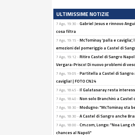
ULTIMISSIME NOTIZIE
Gabriel Jesus e rinnovo Angui
7 Ago, 19:30 -
cosa filtra
McTominay 'palla e caviglia', 
7 Ago, 19:15 -
emozioni del pomeriggio a Castel di Sa
Ritiro Castel di Sangro Napol
7 Ago, 19:12 -
Vergara-Prisco! Di nuovo problemi di ves
Partitella a Castel di Sangro
7 Ago, 19:05 -
caviglia! | FOTO CN24
Il Galatasaray resta interes
7 Ago, 18:45 -
Non solo Branchini: a Castel
7 Ago, 18:40 -
Modugno: "McTominay sta ben
7 Ago, 18:30 -
A Castel di Sangro anche Bran
7 Ago, 18:30 -
Cm.com, Longo: "Noa Lang chiu
7 Ago, 18:00 -
chances al Napoli"