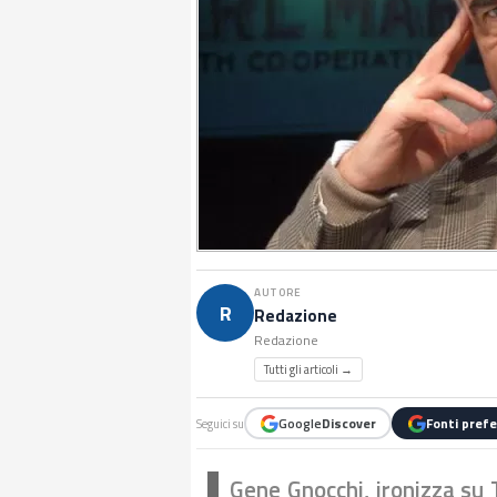
AUTORE
R
Redazione
Redazione
Tutti gli articoli →
Google
Discover
Fonti prefe
Seguici su
Gene Gnocchi, ironizza su T