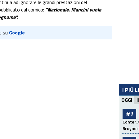
ntinua ad ignorare le grandi prestazioni del
ubblicato dal comico:
"Nazionale. Mancini vuole
cognome".
e su
Google
I PIÙ 
OGGI
I
#1
Conte". 
Bruyne: 