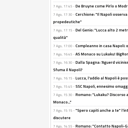
De Bruyne come Pirlo o Modric
7 Ago, 17:45 -
Cerchione: "Il Napoli osserv
7 Ago, 17:30 -
propedeutiche"
Del Genio: "Lucca alto 2 metri
7 Ago, 17:15 -
qualità"
Compleanno in casa Napoli: o
7 Ago, 17:00 -
AS Monaco su Lukaku! BigRom
7 Ago, 16:45 -
Dalla Spagna: ‘Aguerd viciniss
7 Ago, 16:30 -
Sfuma il Napoli?
Lucca, l'addio al Napoli è poss
7 Ago, 16:15 -
SSC Napoli, ennesimo omaggi
7 Ago, 15:45 -
Romano: "Lukaku? Discorso ap
7 Ago, 15:30 -
Monaco..."
"Spero capiti anche a te" l'i
7 Ago, 15:15 -
discutere
Romano: "Contatto Napoli-Gabr
7 Ago, 14:55 -