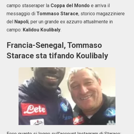
campo staseraper la
Coppa del Mondo
e arriva il
messaggio di
Tommaso Starace
, storico magazziniere
del
Napoli
, per un grande ex azzurro attualmente in
campo:
Kalidou Koulibaly
.
Francia-Senegal, Tommaso
Starace sta tifando Koulibaly
Ecco quanto si legge sull'account Instagram di Starace: