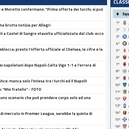
CLASS
 Moretto confermano: "Prima offerta dei turchi, si può
#
Sq
1º
na brutta notizia per Allegri
2º
a Castel di Sangro stavolta ufficializzata dal club: ecco
3º
4º
sblocca: presto l'offerta ufficiale al Chelsea, le cifre e la
5º
6º
7º
si napoletani dopo Napoli-Celta Vigo 1-1 e l'errore di
8º
9º
ce: manca solo l'intesa tra i turchi ed il Napoli!
10º
: "Mio fratello" - FOTO
11º
 uno scenario che può prendere corpo solo ad una
12º
13º
14º
 di mercato in Premier League, sarebbe la quinta di
15º
16º