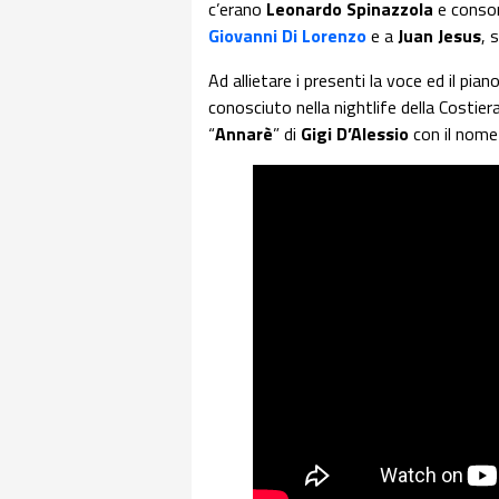
c’erano
Leonardo Spinazzola
e consort
Giovanni Di Lorenzo
e a
Juan Jesus
, 
Ad allietare i presenti la voce ed il pi
conosciuto nella nightlife della Costi
“
Annarè
” di
Gigi D’Alessio
con il nome