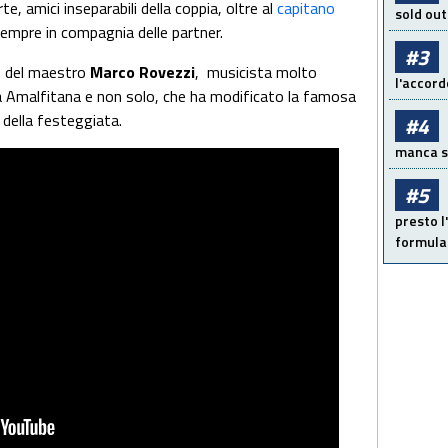
e, amici inseparabili della coppia, oltre al
capitano
sold out
sempre in compagnia delle partner.
#3
ano del maestro
Marco Rovezzi
, musicista molto
l'accord
era Amalfitana e non solo, che ha modificato la famosa
 della festeggiata.
#4
manca sol
#5
presto l'
formula 