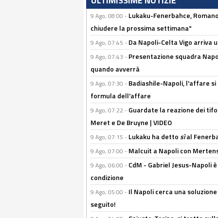
ULTIMISSIME NOTIZIE
Lukaku-Fenerbahce, Romano e
9 Ago, 08:00 -
chiudere la prossima settimana"
Da Napoli-Celta Vigo arriva u
9 Ago, 07:45 -
Presentazione squadra Napoli 
9 Ago, 07:43 -
quando avverrà
Badiashile-Napoli, l'affare si 
9 Ago, 07:30 -
formula dell'affare
Guardate la reazione dei tifo
9 Ago, 07:22 -
Meret e De Bruyne | VIDEO
Lukaku ha detto
sì
al Fenerbah
9 Ago, 07:15 -
Malcuit a Napoli con Mertens
9 Ago, 07:00 -
CdM - Gabriel Jesus-Napoli è
9 Ago, 06:00 -
condizione
Il Napoli cerca una soluzione
9 Ago, 05:00 -
seguito!