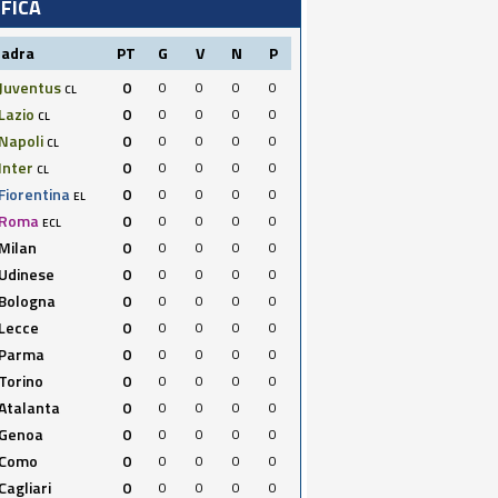
IFICA
uadra
PT
G
V
N
P
Juventus
0
0
0
0
0
CL
Lazio
0
0
0
0
0
CL
Napoli
0
0
0
0
0
CL
Inter
0
0
0
0
0
CL
Fiorentina
0
0
0
0
0
EL
Roma
0
0
0
0
0
ECL
Milan
0
0
0
0
0
Udinese
0
0
0
0
0
Bologna
0
0
0
0
0
Lecce
0
0
0
0
0
Parma
0
0
0
0
0
Torino
0
0
0
0
0
Atalanta
0
0
0
0
0
Genoa
0
0
0
0
0
Como
0
0
0
0
0
Cagliari
0
0
0
0
0