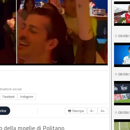
09/08/
08/08/
dinatore social
Facebook
Instagram
🖶 Stampa
A−
A+
rite
08/08/
 della moglie di Politano