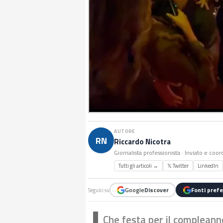
AUTORE
RN
Riccardo Nicotra
Giornalista professionista · Inviato e coor
Tutti gli articoli →
𝕏 Twitter
LinkedIn
Google
Discover
Fonti prefe
Seguici su
Che festa per il compleanno