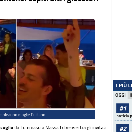
I PIÙ 
OGGI
I
#1
mpleanno moglie Politano
notizia 
#2
Scoglio
da Tommaso a Massa Lubrense: tra gli invitati