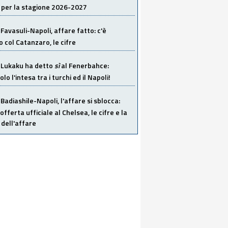
 per la stagione 2026-2027
Favasuli-Napoli, affare fatto: c'è
o col Catanzaro, le cifre
Lukaku ha detto
sì
al Fenerbahce:
o l'intesa tra i turchi ed il Napoli!
Badiashile-Napoli, l'affare si sblocca:
offerta ufficiale al Chelsea, le cifre e la
dell'affare