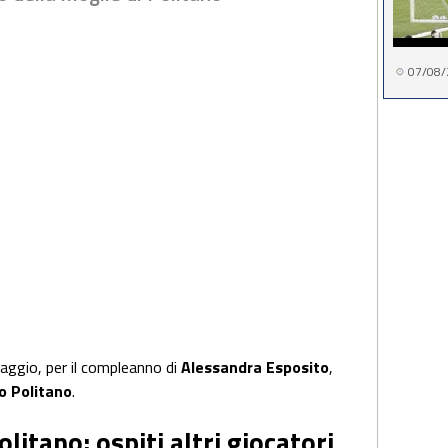
07/08/
maggio, per il compleanno di
Alessandra Esposito
,
o Politano
.
itano: ospiti altri giocatori