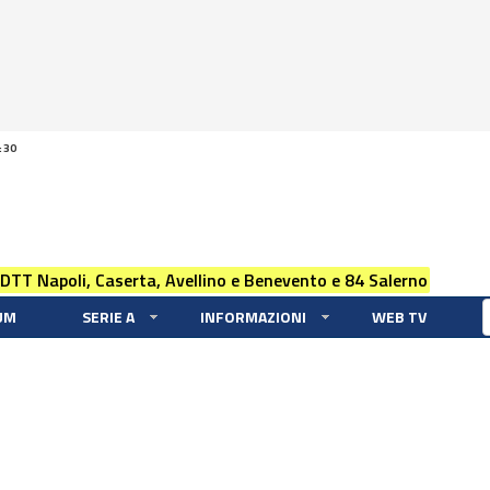
:30
 DTT Napoli, Caserta, Avellino e Benevento e 84 Salerno
UM
SERIE A
INFORMAZIONI
WEB TV