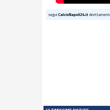
segui
CalcioNapoli24.it
direttament