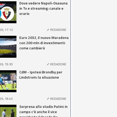
Dove vedere Napoli-Osasuna
in Tv e streaming: canale e
orario
26, 17:12
REDAZIONE
Euro 2032, il nuovo Maradona
con 200 mln di investimenti:
come cambierà
26, 19:30
REDAZIONE
CdM - Ipotesi Brondby per
Lindstrom: la situazione
26, 18:45
REDAZIONE
Sorpresa allo stadio Patini: in
campo c'è anche il vice
presidente Edoardo De