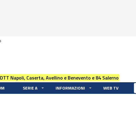
0
 DTT Napoli, Caserta, Avellino e Benevento e 84 Salerno
UM
SERIE A
INFORMAZIONI
WEB TV