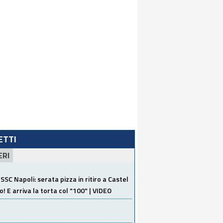
LETTI
ERI
SSC Napoli: serata pizza in ritiro a Castel
o! E arriva la torta col "100" | VIDEO