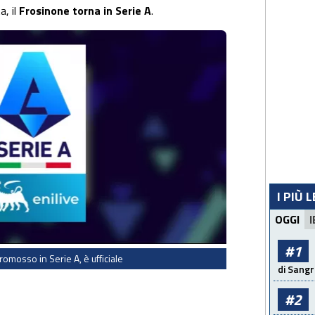
a, il
Frosinone torna in Serie A
.
I PIÙ 
OGGI
I
#1
omosso in Serie A, è ufficiale
di Sangr
#2