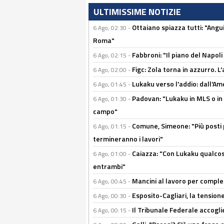
ULTIMISSIME NOTIZIE
Ottaiano spiazza tutti: "Ang
6 Ago, 02:30 -
Roma"
Fabbroni: "Il piano del Napoli
6 Ago, 02:15 -
Figc: Zola torna in azzurro. L
6 Ago, 02:00 -
Lukaku verso l'addio: dall'Am
6 Ago, 01:45 -
Padovan: "Lukaku in MLS o in
6 Ago, 01:30 -
campo"
Comune, Simeone: "Più posti
6 Ago, 01:15 -
termineranno i lavori"
Caiazza: "Con Lukaku qualcos
6 Ago, 01:00 -
entrambi"
Mancini al lavoro per completa
6 Ago, 00:45 -
Esposito-Cagliari, la tensione
6 Ago, 00:30 -
Il Tribunale Federale accoglie 
6 Ago, 00:15 -