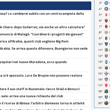
3º
4º
uissa? Lo cambierei subito con un centrocampista della
5º
6º
7º
 è chiaro: dopo Gutierrez, via anche un altro calciatore"
8º
'annuncio di Malagò: "Coordinerà i progetti dei giovani"
9º
erica all'Arabia, quanti club vogliono Big Rom
10º
 Arabia. Se arriva questo difensore, Buongiorno non vede
11º
12º
 popolari nel nuovo Maradona, ecco quando
13º
14º
15º
a si è spezzato. Lui e De Bruyne non possono restare
16º
17º
re il suo staff in Nazionale: riecco Oriali e Bonucci
18º
 sale: arriva una nuova richiesta del club
19º
il ricorso di Abisso: l'arbitro dismesso torna in attività
20º