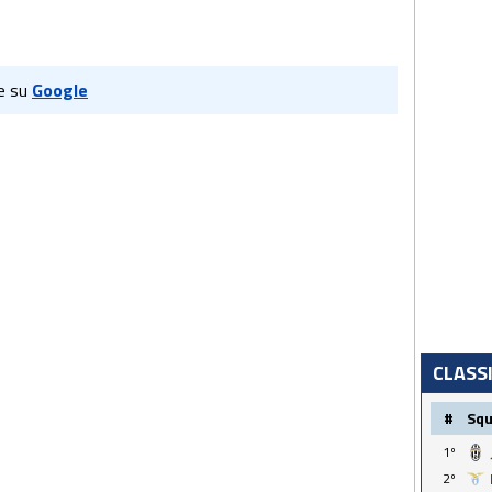
e su
Google
CLASS
#
Sq
1º
2º