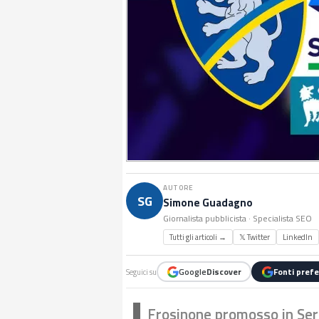
AUTORE
SG
Simone Guadagno
Giornalista pubblicista · Specialista SEO
Tutti gli articoli →
𝕏 Twitter
LinkedIn
Google
Discover
Fonti prefe
Seguici su
Frosinone promosso in Serie