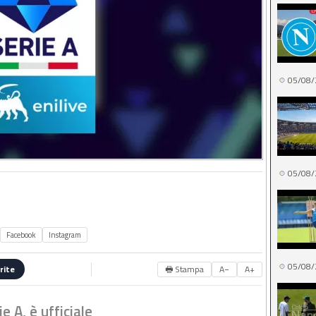
05/08/
05/08/
Facebook
Instagram
05/08/
🖶 Stampa
A−
A+
rite
 A, è ufficiale