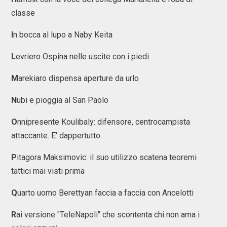
classe
I
n bocca al lupo a Naby Keita
L
evriero Ospina nelle uscite con i piedi
M
arekiaro dispensa aperture da urlo
N
ubi e pioggia al San Paolo
O
nnipresente Koulibaly: difensore, centrocampista
attaccante. E' dappertutto.
P
itagora Maksimovic: il suo utilizzo scatena teoremi
tattici mai visti prima
Q
uarto uomo Berettyan faccia a faccia con Ancelotti
R
ai versione "TeleNapoli" che scontenta chi non ama i