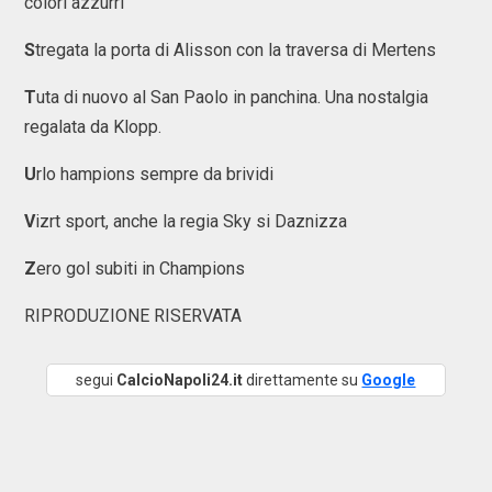
colori azzurri
S
tregata la porta di Alisson con la traversa di Mertens
T
uta di nuovo al San Paolo in panchina. Una nostalgia
regalata da Klopp.
U
rlo hampions sempre da brividi
V
izrt sport, anche la regia Sky si Daznizza
Z
ero gol subiti in Champions
RIPRODUZIONE RISERVATA
segui
CalcioNapoli24.it
direttamente su
Google