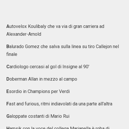
A
utovelox Koulibaly che va via di gran carriera ad
Alexander-Arnold
B
alurado Gomez che salva sulla linea su tiro Callejon nel
finale
C
ardiologo cercasi al gol di Insigne al 90'
D
oberman Allan in mezzo al campo
E
sordio in Champions per Verdi
F
ast and furious, ritmi indiavolati da una parte all'altra
G
aloppate costanti di Mario Rui
H
amsik con la voce del collega Marianella è roba di