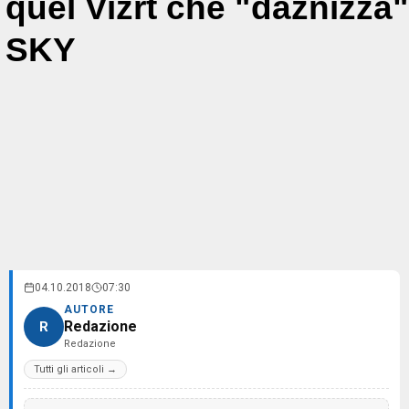
quel Vizrt che "daznizza"
SKY
04.10.2018
07:30
AUTORE
Redazione
R
Redazione
Tutti gli articoli →