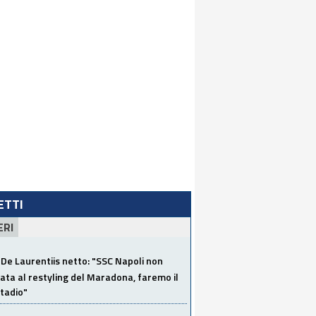
LETTI
ERI
De Laurentiis netto: "SSC Napoli non
ata al restyling del Maradona, faremo il
tadio"