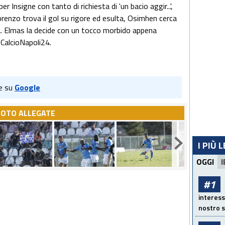
er Insigne con tanto di richiesta di 'un bacio aggir...',
renzo trova il gol su rigore ed esulta, Osimhen cerca
ia. Elmas la decide con un tocco morbido appena
 CalcioNapoli24.
e su
Google
FOTO ALLEGATE
I PIÙ 
OGGI
I
#1
interess
nostro s