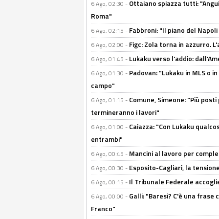
Ottaiano spiazza tutti: "Ang
6 Ago, 02:30 -
Roma"
Fabbroni: "Il piano del Napoli
6 Ago, 02:15 -
Figc: Zola torna in azzurro. L
6 Ago, 02:00 -
Lukaku verso l'addio: dall'Am
6 Ago, 01:45 -
Padovan: "Lukaku in MLS o in
6 Ago, 01:30 -
campo"
Comune, Simeone: "Più posti
6 Ago, 01:15 -
termineranno i lavori"
Caiazza: "Con Lukaku qualcos
6 Ago, 01:00 -
entrambi"
Mancini al lavoro per completa
6 Ago, 00:45 -
Esposito-Cagliari, la tensione
6 Ago, 00:30 -
Il Tribunale Federale accoglie 
6 Ago, 00:15 -
Galli: "Baresi? C'è una frase
6 Ago, 00:00 -
Franco"