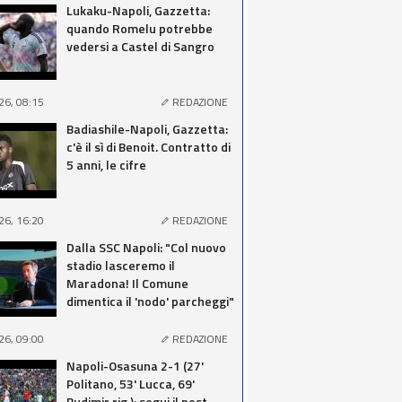
Lukaku-Napoli, Gazzetta:
quando Romelu potrebbe
vedersi a Castel di Sangro
26, 08:15
REDAZIONE
Badiashile-Napoli, Gazzetta:
c'è il sì di Benoit. Contratto di
5 anni, le cifre
26, 16:20
REDAZIONE
Dalla SSC Napoli: "Col nuovo
stadio lasceremo il
Maradona! Il Comune
dimentica il 'nodo' parcheggi"
26, 09:00
REDAZIONE
Napoli-Osasuna 2-1 (27'
Politano, 53' Lucca, 69'
Budimir rig.): segui il post-