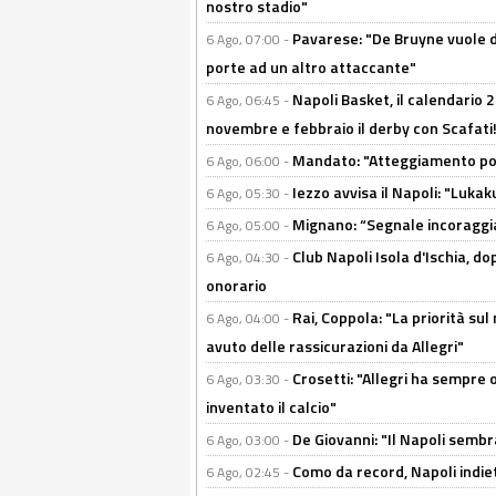
nostro stadio"
Pavarese: "De Bruyne vuole d
6 Ago, 07:00 -
porte ad un altro attaccante"
Napoli Basket, il calendario
6 Ago, 06:45 -
novembre e febbraio il derby con Scafati!
Mandato: "Atteggiamento posi
6 Ago, 06:00 -
Iezzo avvisa il Napoli: "Lukaku
6 Ago, 05:30 -
Mignano: “Segnale incoraggi
6 Ago, 05:00 -
Club Napoli Isola d'Ischia, 
6 Ago, 04:30 -
onorario
Rai, Coppola: "La priorità su
6 Ago, 04:00 -
avuto delle rassicurazioni da Allegri"
Crosetti: "Allegri ha sempre o
6 Ago, 03:30 -
inventato il calcio"
De Giovanni: "Il Napoli sembr
6 Ago, 03:00 -
Como da record, Napoli indiet
6 Ago, 02:45 -