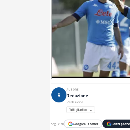
AUTORE
R
Redazione
Redazione
Tutti gli articoli →
Google
Discover
Fonti prefe
Seguici su