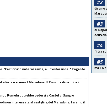
#2
diremo a
Maradon
#3
al Napol
dell'Atl
#4
filtra s
#5
ma il Na
ito: "Certificato imbarazzante, è un'estorsione!". L'agente
 stadio lasceremo il Maradona! Il Comune dimentica il
ando Romelu potrebbe vedersi a Castel di Sangro
oli non interessata al restyling del Maradona, faremo il