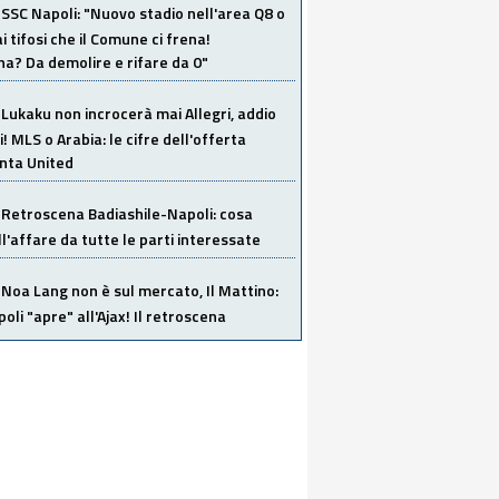
SSC Napoli: "Nuovo stadio nell'area Q8 o
i tifosi che il Comune ci frena!
a? Da demolire e rifare da 0"
Lukaku non incrocerà mai Allegri, addio
i! MLS o Arabia: le cifre dell'offerta
anta United
Retroscena Badiashile-Napoli: cosa
ull'affare da tutte le parti interessate
Noa Lang non è sul mercato, Il Mattino:
poli "apre" all'Ajax! Il retroscena