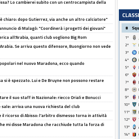
uissa? Lo cambierei subito con un centrocampista della
CLASS
 è chiaro: dopo Gutierrez, via anche un altro calciatore"
#
Sq
'annuncio di Malagò: "Coordinerà i progetti dei giovani"
erica all'Arabia, quanti club vogliono Big Rom
1º
2º
 Arabia. Se arriva questo difensore, Buongiorno non vede
3º
4º
 popolari nel nuovo Maradona, ecco quando
5º
6º
a si è spezzato. Lui e De Bruyne non possono restare
7º
8º
re il suo staff in Nazionale: riecco Oriali e Bonucci
9º
10º
 sale: arriva una nuova richiesta del club
11º
il ricorso di Abisso: l'arbitro dismesso torna in attività
12º
 che mi disse Maradona che racchiude tutta la forza di
13º
14º