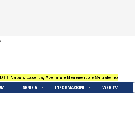
0
 DTT Napoli, Caserta, Avellino e Benevento e 84 Salerno
UM
SERIE A
INFORMAZIONI
WEB TV