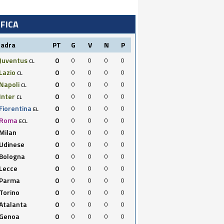
IFICA
uadra
PT
G
V
N
P
Juventus
0
0
0
0
0
CL
Lazio
0
0
0
0
0
CL
Napoli
0
0
0
0
0
CL
Inter
0
0
0
0
0
CL
Fiorentina
0
0
0
0
0
EL
Roma
0
0
0
0
0
ECL
Milan
0
0
0
0
0
Udinese
0
0
0
0
0
Bologna
0
0
0
0
0
Lecce
0
0
0
0
0
Parma
0
0
0
0
0
Torino
0
0
0
0
0
Atalanta
0
0
0
0
0
Genoa
0
0
0
0
0