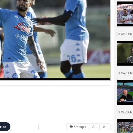
06/08/
04/08/
06/08/
🖶 Stampa
A−
A+
rite