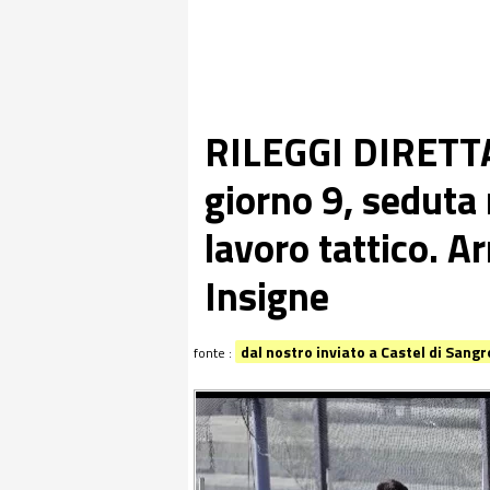
RILEGGI DIRETTA 
giorno 9, seduta 
lavoro tattico. Ar
Insigne
dal nostro inviato a Castel di Sangr
fonte :