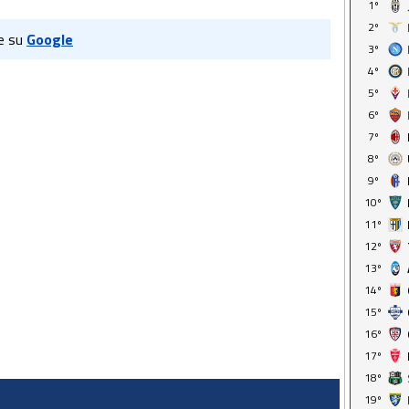
1º
2º
e su
Google
3º
4º
5º
6º
7º
8º
9º
10º
11º
12º
13º
14º
15º
16º
17º
18º
19º