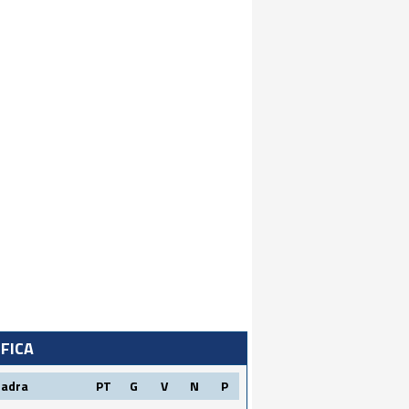
IFICA
uadra
PT
G
V
N
P