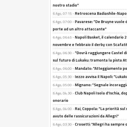
nostro stadio"
Retroscena Badiashile-Napoli:
6 Ago, 07:15 -
Pavarese: "De Bruyne vuole d
6 Ago, 07:00 -
porte ad un altro attaccante"
Napoli Basket, il calendario
6 Ago, 06:45 -
novembre e febbraio il derby con Scafati!
"Dovrà raggiungere Castel di
6 Ago, 06:30 -
sul futuro di Lukaku: tramonta la pista A
Mandato: "Atteggiamento posi
6 Ago, 06:00 -
Iezzo avvisa il Napoli: "Lukaku
6 Ago, 05:30 -
Mignano: “Segnale incoraggi
6 Ago, 05:00 -
Club Napoli Isola d'Ischia, 
6 Ago, 04:30 -
onorario
Rai, Coppola: "La priorità su
6 Ago, 04:00 -
avuto delle rassicurazioni da Allegri"
Crosetti: "Allegri ha sempre o
6 Ago, 03:30 -