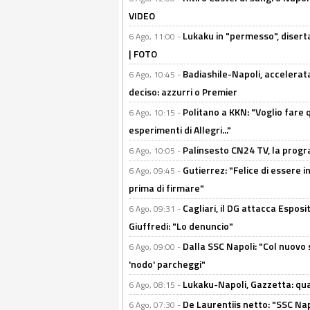
VIDEO
Lukaku in "permesso", diserta
6 Ago, 11:00 -
| FOTO
Badiashile-Napoli, accelerata
6 Ago, 10:45 -
deciso: azzurri o Premier
Politano a KKN: "Voglio fare qu
6 Ago, 10:15 -
esperimenti di Allegri..."
Palinsesto CN24 TV, la prog
6 Ago, 10:05 -
Gutierrez: "Felice di essere 
6 Ago, 09:45 -
prima di firmare"
Cagliari, il DG attacca Espos
6 Ago, 09:31 -
Giuffredi: "Lo denuncio"
Dalla SSC Napoli: "Col nuovo
6 Ago, 09:00 -
'nodo' parcheggi"
Lukaku-Napoli, Gazzetta: qu
6 Ago, 08:15 -
De Laurentiis netto: "SSC Nap
6 Ago, 07:30 -