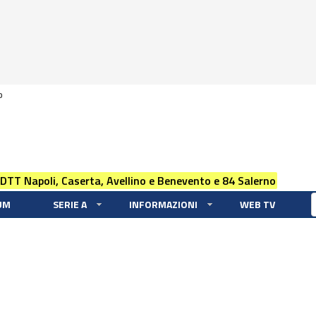
0
 DTT Napoli, Caserta, Avellino e Benevento e 84 Salerno
UM
SERIE A
INFORMAZIONI
WEB TV