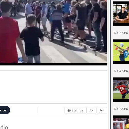
05/08/
04/08/
06/08/
🖶 Stampa
A−
A+
rite
adio