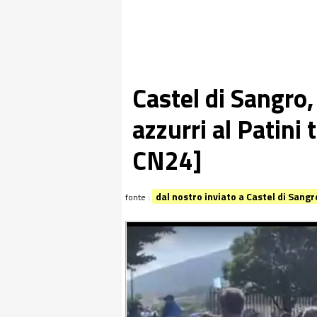
Castel di Sangro, 
azzurri al Patini 
CN24]
dal nostro inviato a Castel di Sangr
fonte :