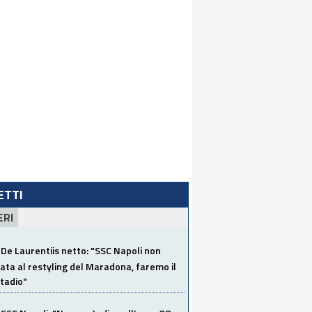
LETTI
ERI
De Laurentiis netto: "SSC Napoli non
ata al restyling del Maradona, faremo il
tadio"