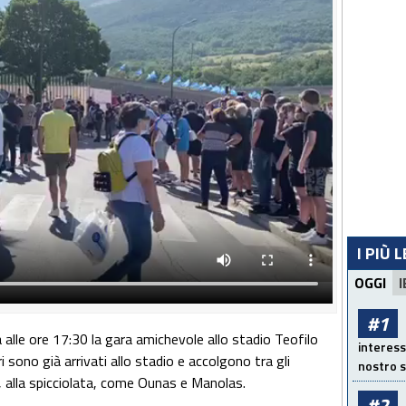
I PIÙ 
OGGI
I
#1
 alle ore 17:30 la gara amichevole allo stadio Teofilo
interess
ri sono già arrivati allo stadio e accolgono tra gli
nostro s
no, alla spicciolata, come Ounas e Manolas.
#2