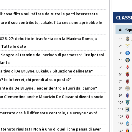
 cosa filtra sull'affare da tutte le parti interessate
CLASS
are il suo contributo, Lukaku? La cessione aprirebbe le
#
Sq
 2026-27: debutto in trasferta con la Maxima Roma, a
1º
 Tutte le date
2º
3º
 Sangro al termine del periodo di permesso". Tre ipotesi
4º
tlanta
5º
tivo di De Bruyne, Lukaku? Situazione delineata"
6º
? Io lo terrei, chi prendi al suo posto?"
7º
ante da De Bruyne, leader dentro e fuori dal campo"
8º
9º
dopo Clementino anche Maurizio De Giovanni diventa socio
10º
11º
l mercato ora è il difensore centrale, De Bruyne? Avrà
12º
13º
ttenuto risultati! Non è uno di quelli che pensa di aver
14º