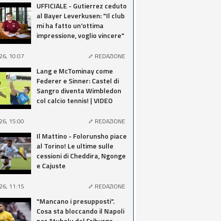
UFFICIALE - Gutierrez ceduto
al Bayer Leverkusen: "Il club
mi ha fatto un'ottima
impressione, voglio vincere"
26, 10:07
REDAZIONE
Lang e McTominay come
Federer e Sinner: Castel di
Sangro diventa Wimbledon
col calcio tennis! | VIDEO
26, 15:00
REDAZIONE
Il Mattino - Folorunsho piace
al Torino! Le ultime sulle
cessioni di Cheddira, Ngonge
e Cajuste
26, 11:15
REDAZIONE
"Mancano i presupposti".
Cosa sta bloccando il Napoli
per Atubolu del Friburgo