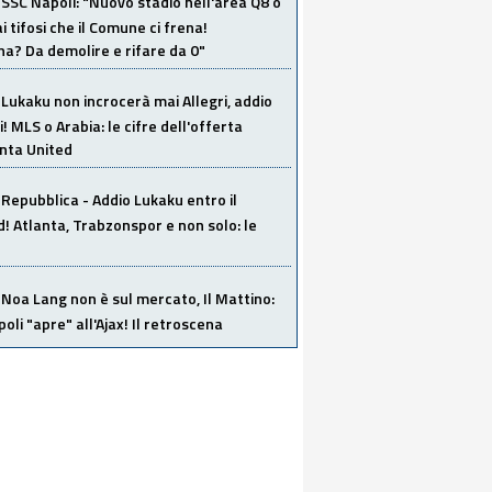
SSC Napoli: "Nuovo stadio nell'area Q8 o
i tifosi che il Comune ci frena!
a? Da demolire e rifare da 0"
Lukaku non incrocerà mai Allegri, addio
i! MLS o Arabia: le cifre dell'offerta
anta United
Repubblica - Addio Lukaku entro il
 Atlanta, Trabzonspor e non solo: le
Noa Lang non è sul mercato, Il Mattino:
poli "apre" all'Ajax! Il retroscena