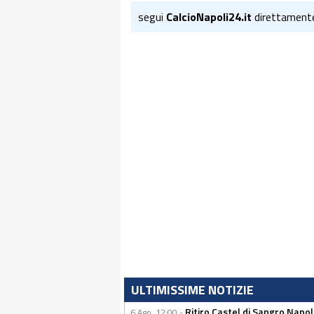
segui
CalcioNapoli24.it
direttament
ULTIMISSIME NOTIZIE
Ritiro Castel di Sangro Napo
6 Ago, 12:00 -