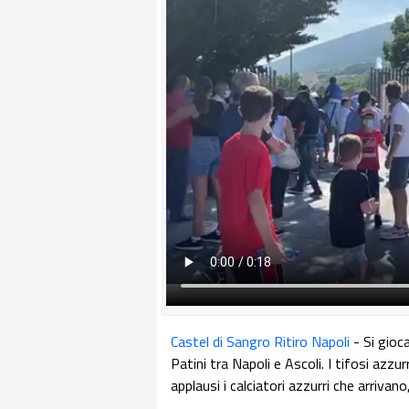
Castel di Sangro Ritiro Napoli
- Si gioca
Patini tra Napoli e Ascoli. I tifosi azzur
applausi i calciatori azzurri che arriva