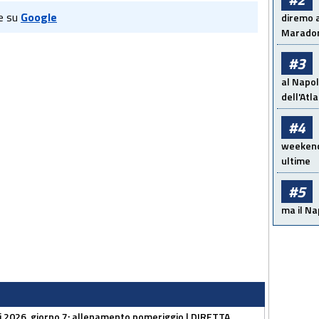
e su
Google
diremo a
Maradon
#3
al Napol
dell'Atl
#4
weekend!
ultime
#5
ma il Na
li 2026, giorno 7: allenamento pomeriggio | DIRETTA