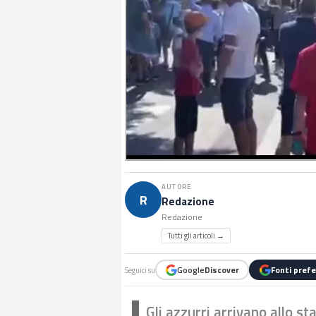
AUTORE
R
Redazione
Redazione
Tutti gli articoli →
Google
Discover
Fonti prefe
Seguici su
Gli azzurri arrivano allo st