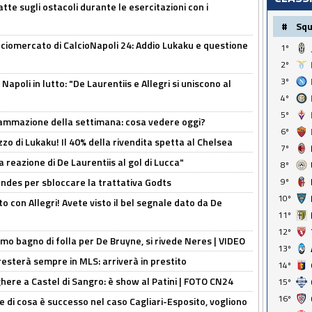
tte sugli ostacoli durante le esercitazioni con i
#
Sq
ciomercato di CalcioNapoli 24: Addio Lukaku e questione
1º
2º
3º
apoli in lutto: "De Laurentiis e Allegri si uniscono al
4º
5º
rammazione della settimana: cosa vedere oggi?
6º
rezzo di Lukaku! Il 40% della rivendita spetta al Chelsea
7º
la reazione di De Laurentiis al gol di Lucca"
8º
ndes per sbloccare la trattativa Godts
9º
10º
o con Allegri! Avete visto il bel segnale dato da De
11º
12º
rimo bagno di folla per De Bruyne, si rivede Neres | VIDEO
13º
sterà sempre in MLS: arriverà in prestito
14º
here a Castel di Sangro: è show al Patini | FOTO CN24
15º
16º
 di cosa è successo nel caso Cagliari-Esposito, vogliono