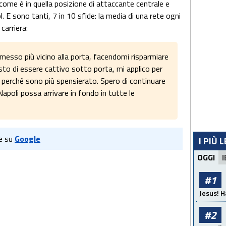
 come è in quella posizione di attaccante centrale e
l. E sono tanti, 7 in 10 sfide: la media di una rete ogni
carriera:
messo più vicino alla porta, facendomi risparmiare
esto di essere cattivo sotto porta, mi applico per
 perché sono più spensierato. Spero di continuare
apoli possa arrivare in fondo in tutte le
e su
Google
I PIÙ 
OGGI
I
#1
Jesus! H
#2