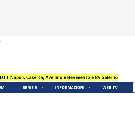
0
 DTT Napoli, Caserta, Avellino e Benevento e 84 Salerno
UM
SERIE A
INFORMAZIONI
WEB TV