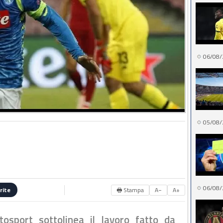
06/08/
05/08/
06/08/
🖶 Stampa
A−
A+
rite
tosport sottolinea il lavoro fatto da