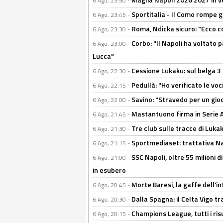
6 Ago, 23:50 -
Sportitalia - Il Como rompe g
6 Ago, 23:45 -
Roma, Ndicka sicuro: "Ecco c
6 Ago, 23:30 -
Corbo: "Il Napoli ha voltato 
6 Ago, 23:00 -
Lucca"
Cessione Lukaku: sul belga 3 
6 Ago, 22:30 -
Pedullà: "Ho verificato le vo
6 Ago, 22:15 -
Savino: "Stravedo per un gio
6 Ago, 22:00 -
Mastantuono firma in Serie A, 
6 Ago, 21:45 -
Tre club sulle tracce di Luka
6 Ago, 21:30 -
Sportmediaset: trattativa Nap
6 Ago, 21:15 -
SSC Napoli, oltre 55 milioni d
6 Ago, 21:00 -
in esubero
Morte Baresi, la gaffe dell'i
6 Ago, 20:45 -
Dalla Spagna: il Celta Vigo tr
6 Ago, 20:30 -
Champions League, tutti i ris
6 Ago, 20:15 -