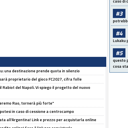
caso di
#3
potrebbe
#4
Lukaku p
#5
questo p
cosa sta
ku: una destinazione prende quota in silenzio
sarà proprietario del gioco FC2027, cifra folle
 il Rabiot del Napoli. Vi spiego il progetto del nuovo
zeremo Rao, tornerà più forte"
 Ipotesi in caso di cessione a centrocampo
ta all'Argentina! Link e prezzo per acquistarla online
ndita online! Ecco il link per acquistarla