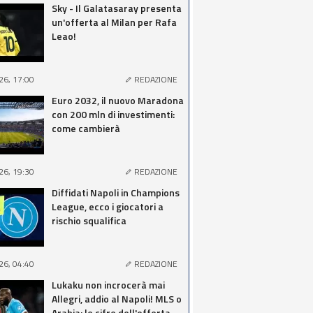
Sky - Il Galatasaray presenta
un'offerta al Milan per Rafa
Leao!
26, 17:00
REDAZIONE
Euro 2032, il nuovo Maradona
con 200 mln di investimenti:
come cambierà
26, 19:30
REDAZIONE
Diffidati Napoli in Champions
League, ecco i giocatori a
rischio squalifica
26, 04:40
REDAZIONE
Lukaku non incrocerà mai
Allegri, addio al Napoli! MLS o
Arabia: le cifre dell'offerta