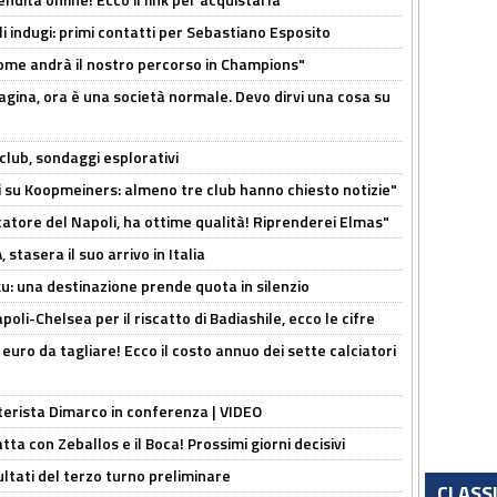
li indugi: primi contatti per Sebastiano Esposito
ome andrà il nostro percorso in Champions"
pagina, ora è una società normale. Devo dirvi una cosa su
club, sondaggi esplorativi
ci su Koopmeiners: almeno tre club hanno chiesto notizie"
catore del Napoli, ha ottime qualità! Riprenderei Elmas"
stasera il suo arrivo in Italia
ku: una destinazione prende quota in silenzio
oli-Chelsea per il riscatto di Badiashile, ecco le cifre
i euro da tagliare! Ecco il costo annuo dei sette calciatori
nterista Dimarco in conferenza | VIDEO
atta con Zeballos e il Boca! Prossimi giorni decisivi
ultati del terzo turno preliminare
CLASS