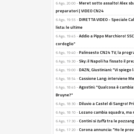
Meret sotto assalto! Alex sba
6 Ago, 20:00 -
preparatori | VIDEO CN24
DIRETTA VIDEO - Speciale Cal
6 Ago, 19:55 -
lista: le ultime
Addio a Pippo Marchioro! SSC N
6 Ago, 19:45 -
cordoglio"
Palinsesto CN24 TV, la prog
6 Ago, 19:40 -
Sky: il Napoli ha fissato il p
6 Ago, 19:30 -
DAZN, Giustiniani: "Vi spiego 
6 Ago, 19:00 -
Cassione Lang: interviene Me
6 Ago, 18:54 -
Agostini: "Qualcosa è cambiat
6 Ago, 18:45 -
Bruyne?"
Diluvio a Castel di Sangro! P
6 Ago, 18:30 -
Lozano cambia squadra, ma re
6 Ago, 18:10 -
Contini si
tuffa
tra le pozzang
6 Ago, 17:30 -
Corona annuncia: "Ho le prove
6 Ago, 17:20 -