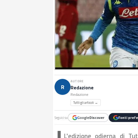
AUTORE
R
Redazione
Redazione
Tutti gli articoli →
Google
Discover
Fonti prefe
Seguici su
L'edizione odierna di Tut