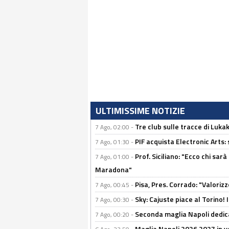
ULTIMISSIME NOTIZIE
Tre club sulle tracce di Luka
7 Ago, 02:00 -
PIF acquista Electronic Arts: 
7 Ago, 01:30 -
Prof. Siciliano: "Ecco chi sarà
7 Ago, 01:00 -
Maradona"
Pisa, Pres. Corrado: "Valoriz
7 Ago, 00:45 -
Sky: Cajuste piace al Torino!
7 Ago, 00:30 -
Seconda maglia Napoli dedica
7 Ago, 00:20 -
Maglia Napoli 2026 2027 in ve